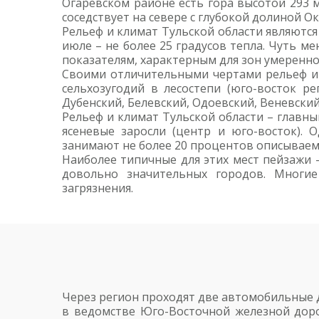
Огаревском районе есть гора высотой 293 м
соседствует на севере с глубокой долиной Ок
Рельеф и климат Тульской области являются 
июле – не более 25 градусов тепла. Чуть м
показателям, характерным для зон умеренн
Своими отличительными чертами рельеф и 
сельхозугодий в лесостепи (юго-восток ре
Дубенский, Белевский, Одоевский, Веневски
Рельеф и климат Тульской области – главны
ясеневые заросли (центр и юго-восток). 
занимают не более 20 процентов описываем
Наиболее типичные для этих мест пейзажи –
довольно значительных городов. Многи
загрязнения.
Через регион проходят две автомобильные д
в ведомстве Юго-Восточной железной доро