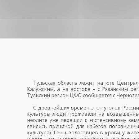
Тульская область лежит на юге Централ
Калужским, а на востоке – с Рязанским ре
Тульский регион ЦФО сообщается с Черноз
С древнейших времен этот уголок Росси
культуры люди проживали на возвышенных 
неолите уже перешли к экстенсивному зем
явились причиной для набегов пограничны
культура). Гены волосовцев в крови у жит
народ, тем не менее, приобретал все больш