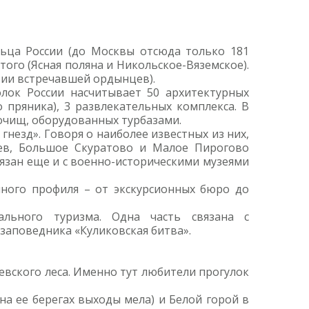
ьца России (до Москвы отсюда только 181
ого (Ясная поляна и Никольское-Вяземское).
вии встречавшей ордынцев).
лок России насчитывает 50 архитектурных
о пряника), 3 развлекательных комплекса. В
очищ, оборудованных турбазами.
незд». Говоря о наиболее известных из них,
оев, Большое Скуратово и Малое Пирогово
вязан еще и с военно-историческими музеями
чного профиля – от экскурсионных бюро до
ального туризма. Одна часть связана с
заповедника «Куликовская битва».
евского леса. Именно тут любители прогулок
а ее берегах выходы мела) и Белой горой в