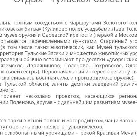
тельна южным соседством с маршрутами Золотого кол
иковская битва» (Куликово поле), усадьбами Льва Толст
м музее оружия и Одоевской крепости (первой в Моско
ерпывается перечисленными пунктами. Старинный уго
(в том числе таких экзотических, как Музей тульског
ерритория Тульские Засеки и множество живописных ур
 краеведы обычно вспоминают про десятки «дворянских г
-Вяземское, Дворяниново, Поленово, Покровское, Од
ля своей сестры). Первоначальный интерес к региону с
 скапливалась военная сила, и производилось оружие).
 Тульской области, заняты десятки заведений разли
ного...
атривает несколько проектов, касающихся регион
нии Поленово, другая – с дальнейшим развитием музея-
я парки в Ясной поляне и Богородицком, чащи Загорь
гут оценить всю прелесть тульских лесов.
ан с любопытными урочищами – рекой Красивая Меча (н