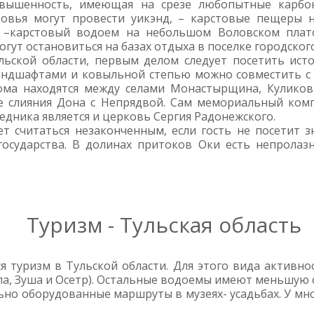
озвышенность, имеющая на срезе любопытные карбон
овья могут провести уикэнд, – карстовые пещеры н
 –карстовый водоем на небольшом Воловском плат
гут остановиться на базах отдыха в поселке городског
ьской области, первым делом следует посетить исто
ндшафтами и ковыльной степью можно совместить с л
ома находятся между селами Монастырщина, Куликовк
е слияния Дона с Непрядвой. Сам мемориальный комп
едника является и церковь Сергия Радонежского.
т считаться незаконченным, если гость не посетит з
осударства. В долинах притоков Оки есть непролаз
Туризм - Тульская область
туризм в Тульской области. Для этого вида активно
Упа, Зуша и Осетр). Остальные водоемы имеют меньшую 
о оборудованные маршруты в музеях- усадьбах. У мно