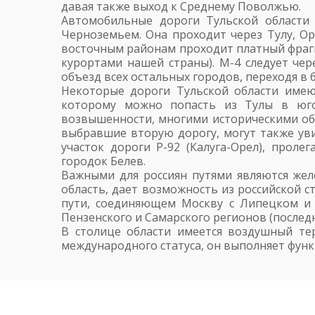
давая также выход к Среднему Поволжью.
Автомобильные дороги Тульской области 
Черноземьем. Она проходит через Тулу, Ор
восточным районам проходит платный фрагм
курортами нашей страны). М-4 следует чер
объезд всех остальных городов, переходя в
Некоторые дороги Тульской области имеют
которому можно попасть из Тулы в юго-
возвышенности, многими историческими об
выбравшие вторую дорогу, могут также уви
участок дороги Р-92 (Калуга-Орел), прол
городок Белев.
Важными для россиян путями являются жел
область, дает возможность из российской с
пути, соединяющем Москву с Липецком и 
Пензенского и Самарского регионов (послед
В столице области имеется воздушный тер
международного статуса, он выполняет фун