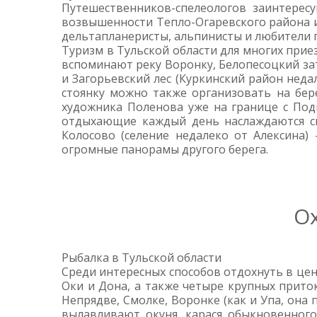
Путешественников-спелеологов заинтерес
возвышенности Тепло-Огаревского района и 
дельтапланеристы, альпинисты и любители п
Туризм в Тульской области для многих прие
вспоминают реку Воронку, Белопесоцкий зат
и Загорьевский лес (Куркинский район неда
стоянку можно также организовать на бер
художника Поленова уже на границе с Под
отдыхающие каждый день наслаждаются с
Колосово (селение недалеко от Алексина)
огромные панорамы другого берега.
Ох
Рыбалка в Тульской области
Среди интересных способов отдохнуть в цен
Оки и Дона, а также четыре крупных приток
Непрядве, Смолке, Воронке (как и Упа, она 
вылавливают окуня, карася обыкновенного, 