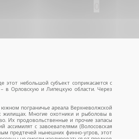
0
события
де этот небольшой субъект соприкасается с
е – в Орловскую и Липецкую области. Через
на южном пограничье ареала Верхневолжской
ых жилищах. Многие охотники и рыболовы в
во. Их продовольственные и прочие запасы
й ассимилят с завоевателями (Волосовская
рным предтечей нынешних финно-угров, этот
лосовцы не смогли изолироваться от предков