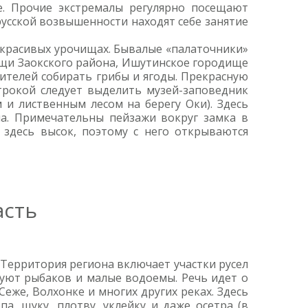
е. Прочие экстремалы регулярно посещают
русской возвышенности находят себе занятие
в красивых урочищах. Бывалые «палаточники»
чащи Заокского района, Ишутинское городище
бителей собирать грибы и ягоды. Прекрасную
трокой следует выделить музей-заповедник
и лиственным лесом на берегу Оки). Здесь
. Примечательны пейзажи вокруг замка в
 здесь высок, поэтому с него открываются
асть
 Территория региона включает участки русел
адуют рыбаков и малые водоемы. Речь идет о
Сеже, Волхонке и многих других реках. Здесь
па, щуку, плотву, уклейку и даже осетра (в