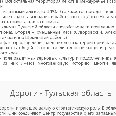
.). Вся остальная территория лежит в междуречье ист
и.
типичными для всего ЦФО. Что касается погоды – в янв
еньше осадков выпадает в районе истока Дона (Новомо
о-континентального климата.
климат Тульской области способствовали появлению з
гиона). Вторая – смешанные леса (Суворовский, Алекс
й и частично Щекинский районы).
й фактор разделения здешних лесных территорий на дуб
Однако в общей сложности лиственные чащи и редко
ого края.
 поля различных зерновых культур и подсолнечника, 
е из них имеют многовековую историю, многие яв
Дороги - Тульская область
ороги, играющие важную стратегическую роль. В облас
ги. Они соединяют центр государства с его западны