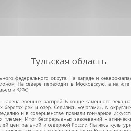
Тульская область
ьного федерального округа. На западе и северо-запа
гионом. На севере переходит в Московскую, а на юг
емьем и ЮФО.
и – арена военных распрей. В конце каменного века 
берегах рек и озер. Селились «очагами», в округл
леделию и в совершенстве познали гончарное искусст
х племен. Итог беспрерывных завоеваний – этнически
елей центральной и северной России. Являясь культу
е нордических признаков во внешности. Ведь позже во