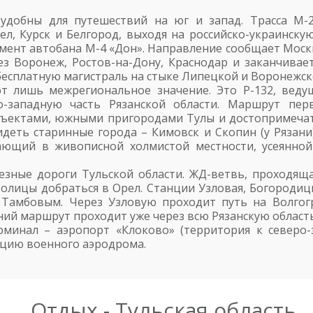
удобны для путешествий на юг и запад. Трасса М-
ел, Курск и Белгород, выходя на российско-украинску
ент автобана М-4 «Дон». Направление сообщает Моск
ез Воронеж, Ростов-на-Дону, Краснодар и заканчивает
 бесплатную магистраль на стыке Липецкой и Воронежск
 лишь межрегиональное значение. Это Р-132, ведущ
западную часть Рязанской области. Маршрут перв
ъектами, южными пригородами Тулы и достопримечат
деть старинные города – Кимовск и Скопин (у Рязани
егающий в живописной холмистой местности, усеянной
езные дороги Тульской области. ЖД-ветвь, проходяща
толицы добраться в Орел. Станции Узловая, Богородицк
Тамбовым. Через Узловую проходит путь на Волгог
ний маршрут проходит уже через всю Рязанскую область
минал – аэропорт «Клоково» (территория к северо-
кцию военного аэродрома.
Отдых - Тульская область