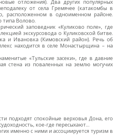
овые отложения). Два других популярных
еподалеку от села Гремячее (катакомбы в
о, расположенном в одноименном районе.
о типа Волово.
рический заповедник «Куликово поле», где
екцией экскурсовода о Куликовской битве.
а и Ивановка (Кимовский район). Речь об
лекс находится в селе Монастырщина – на
наменитые «Тульские засеки», где в давние
ная стена из поваленных на землю могучих
сти подходят спокойные верховья Дона, его
судоходность, кое-где пересыхают…
гих именно с ними и ассоциируется туризм в