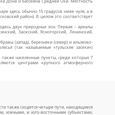
ока Дона и бассейна Средней Оки. Местность
аре здесь обычно 15 градусов ниже нуля, а в
сковский район). В целом это соответствует
десь двух природных зон. Первая – ареалы
инский, Заокский, Ясногорский, Ленинский,
равы (запад), березняки (север) и ильмово-
лесья (так называемые «тульские засеки»)
а также населенные пункты, среди которых 7
ляются центрами крупного атмосферного
ти также сходятся четыре пути, находящиеся
ми, южными, и юго-восточными субъектами,