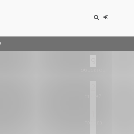
9
объектов
2
статей
1
города