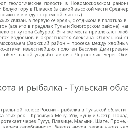
уют геологические полости в Новомосковском район
Белую гору в Плавске (в самой высокой части Средне
рыжков в воду с огромной высоты).
зжих связан, в первую очередь, с отдыхом в палатках 
он (все это в пределах Тулы и Ясногорском районе), 
леко от хутора Сабуров). Эти же места привлекают лю
егах водоемов в окрестностях Алексина. Отдельной с
московьем (Заокский район – просека между хвойным 
южетами известнейших полотен Василия Дмитриевича
 – обветшалой усадьбы дворян Чертковых. Берег Оки
ота и рыбалка - Тульская обл
тральной полосе России – рыбалка в Тульской области.
а этих рек – Красивую Мечу, Упу, Зушу и Осетр. Пор
протекает через Тулу), Плавице, Малыни, Шате, Проне, 
карася серебрянного, белого амура, зеркального кар