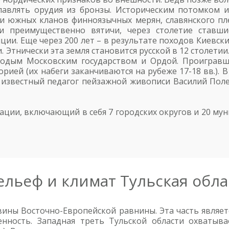
лавлять орудия из бронзы. Историческим потомком 
и южных кланов финноязычных мерян, славянского пле
ли преимущественно вятичи, через столетие ставши
ии. Еще через 200 лет – в результате походов Киевски
Этнически эта земля становится русской в 12 столетии. 
лодым Московским государством и Ордой. Проигравш
ией (их набеги заканчиваются на рубеже 17-18 вв.). В
е известный педагог пейзажной живописи Василий Поле
рации, включающий в себя 7 городских округов и 20 му
ельеф и климат Тульская обла
вины Восточно-Европейской равнины. Эта часть являе
енность. Западная треть Тульской области охватыва