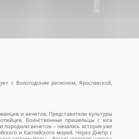
3
события
ует с Вологодским регионом, Ярославской,
рманцев и венетов. Представители культуры
ропейцев. Воинственные пришельцы с юга
и породили венетов – началась история уже
ского и Каспийского морей. Через Днепр с
чную систему Невы – финно-угорские народы