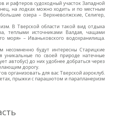
ков и рафтеров судоходный участок Западной
нец, на лодках можно ходить и по местным
большие озера – Верхневолжские, Селигер,
ризм. В Тверской области такой вид отдыха
ра, теплыми источниками Валдая, чащами
ого моря» – Иваньковского водохранилища.
ам несомненно будут интересны Старицкие
ся уникальные по своей природе натечные
ет автобус) до них удобнее добраться через
желающим дорогу.
ов организовать для вас Тверской аэроклуб.
летах, прыжки с парашютом и парапланеризм
асть