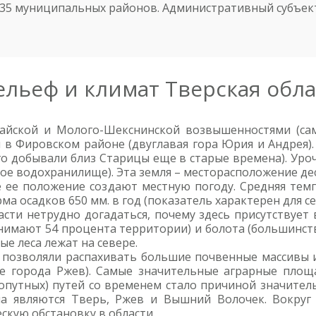
 35 муниципальных районов. Административный субъект 
ельеф и климат Тверская обла
дайской и Молого-Шекснинской возвышенностями (са
я в Фировском районе (двуглавая гора Юрия и Андрея)
о добывали близ Старицы еще в старые времена). Уро
ое водохранилище). Эта земля – месторасположение дес
 ее положение создают местную погоду. Средняя темп
орма осадков 650 мм. в год (показатель характерен для
асти нетрудно догадаться, почему здесь присутствует
нимают 54 процента территории) и болота (большинст
е леса лежат на севере.
а позволяли распахивать большие почвенные массивы
е города Ржев). Самые значительные аграрные площ
хопутных) путей со временем стало причиной значител
 являются Тверь, Ржев и Вышний Волочек. Вокруг 
кую обстановку в области.