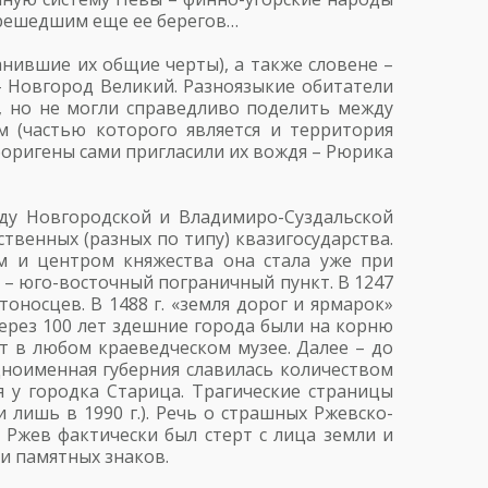
ерешедшим еще ее берегов…
нившие их общие черты), а также словене –
– Новгород Великий. Разноязыкие обитатели
, но не могли справедливо поделить между
 (частью которого является и территория
боригены сами пригласили их вождя – Рюрика
жду Новгородской и Владимиро-Суздальской
твенных (разных по типу) квазигосударства.
ом и центром княжества она стала уже при
– юго-восточный пограничный пункт. В 1247
оносцев. В 1488 г. «земля дорог и ярмарок»
через 100 лет здешние города были на корню
т в любом краеведческом музее. Далее – до
дноименная губерния славилась количеством
 у городка Старица. Трагические страницы
 лишь в 1990 г.). Речь о страшных Ржевско-
 Ржев фактически был стерт с лица земли и
 и памятных знаков.