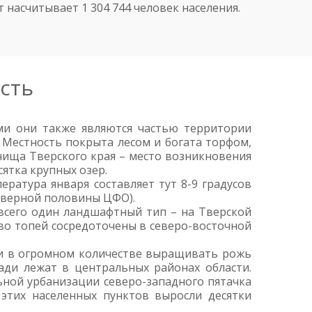
насчитывает 1 304 744 человек населения.
сть
ми они также являются частью территории
. Местность покрыта лесом и богата торфом,
чища Тверского края – место возникновения
ятка крупных озер.
ература января составляет тут 8-9 градусов
 северной половины ЦФО).
 всего один ландшафтный тип – на Тверской
во топей сосредоточены в северо-восточной
 и в огромном количестве выращивать рожь
ади лежат в центральных районах области.
ьной урбанизации северо-западного пятачка
этих населенных пунктов выросли десятки