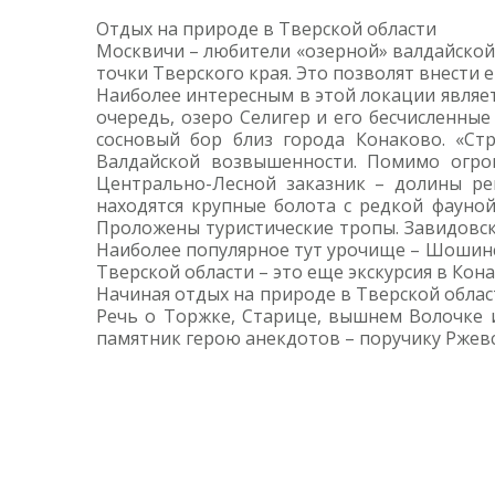
Отдых на природе в Тверской области
Москвичи – любители «озерной» валдайской
точки Тверского края. Это позволят внести 
Наиболее интересным в этой локации являет
очередь, озеро Селигер и его бесчисленны
сосновый бор близ города Конаково. «Ст
Валдайской возвышенности. Помимо огро
Центрально-Лесной заказник – долины р
находятся крупные болота с редкой фауно
Проложены туристические тропы. Завидовск
Наиболее популярное тут урочище – Шошинс
Тверской области – это еще экскурсия в Кон
Начиная отдых на природе в Тверской област
Речь о Торжке, Старице, вышнем Волочке 
памятник герою анекдотов – поручику Ржев