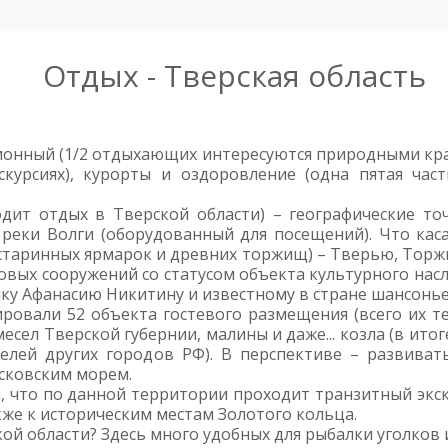
Отдых - Тверская область
онный (1/2 отдыхающих интересуются природными кра
скурсиях), курорты и оздоровление (одна пятая час
дит отдых в Тверской области) – географические то
 реки Волги (оборудованный для посещений). Что каса
 старинных ярмарок и древних торжищ) – Тверью, Тор
овых сооружений со статусом объекта культурного насл
ку Афанасию Никитину и известному в стране шансонье 
ировали 52 объекта гостевого размещения (всего их т
есел Тверской губернии, малины и даже... козла (в итог
телей других городов РФ). В перспективе – развива
сковским морем.
м, что по данной территории проходит транзитный экс
кже к историческим местам Золотого кольца.
ой области? Здесь много удобных для рыбалки уголков и