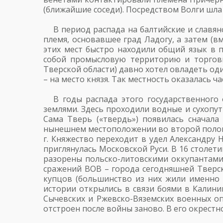
(ближайшие соседи). Посредством Волги шла
В период распада на балтийские и славя
племя, основавшее град Ладогу, а затем (
этих мест быстро находили общий язык в 
собой промысловую территорию и торговы
Тверской области) давно хотел овладеть од
– на место князя. Так местность оказалась 
В годы распада этого государственного
землями. Здесь проходили водные и сухопут
Сама Тверь («твердь») появилась сначала
нынешнем местоположении во второй полови
г. Княжество переходит в удел Александру 
приглянулась Московской Руси. В 16 столет
разорены польско-литовскими оккупантами 
сражений ВОВ – города сегодняшней Тверск
купцов (большинство из них жили именно 
истории открылись в связи боями в Калинин
Сычевских и Ржевско-Вяземских военных оп
отстроен после войны заново. В его окрест