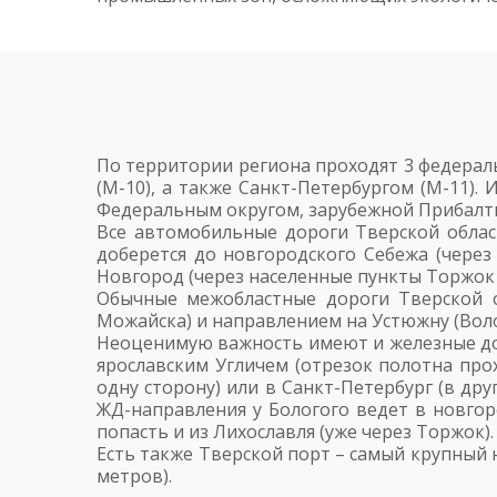
По территории региона проходят 3 федераль
(М-10), а также Санкт-Петербургом (М-11)
Федеральным округом, зарубежной Прибалт
Все автомобильные дороги Тверской облас
доберется до новгородского Себежа (через
Новгород (через населенные пункты Торжок
Обычные межобластные дороги Тверской о
Можайска) и направлением на Устюжну (Воло
Неоценимую важность имеют и железные дор
ярославским Угличем (отрезок полотна про
одну сторону) или в Санкт-Петербург (в др
ЖД-направления у Бологого ведет в новгор
попасть и из Лихославля (уже через Торжок)
Есть также Тверской порт – самый крупный н
метров).