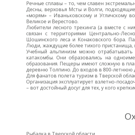
Речные сплавы – то, чем славен экстремаль
Десны, верховья Мсты и Волги, подходящи
«морям» – Иваньковскому и Угличскому во
Великое и Верестово.
Любители лесного трекинга (а вместе с ни
связан с территориями Центрально-Лесн
Шошинского леса и Конаковского бора. Па
Люди, жаждущие более тихого пристанища, 
Учебный альпинизм можно отрабатывать н
катакомбы. Они образовались на одноиме
образования. Пещеры имеют сложную в плане
деревню Толпино. До входов в 800-летнюю 
Для фанатов полета туризм в Тверской обла
Организация эксплуатирует взлетно-посадо
– вот достойный досуг для тех, у кого крепки
Ох
Рыбалка в Тверской области