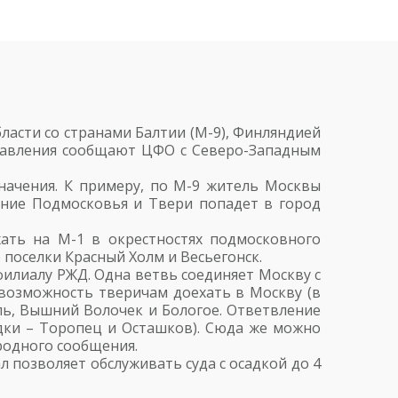
ласти со странами Балтии (М-9), Финляндией
аправления сообщают ЦФО с Северо-Западным
начения. К примеру, по М-9 житель Москвы
ление Подмосковья и Твери попадет в город
ать на М-1 в окрестностях подмосковного
 поселки Красный Холм и Весьегонск.
илиалу РЖД. Одна ветвь соединяет Москву с
 возможность тверичам доехать в Москву (в
вль, Вышний Волочек и Бологое. Ответвление
одки – Торопец и Осташков). Сюда же можно
ородного сообщения.
л позволяет обслуживать суда с осадкой до 4