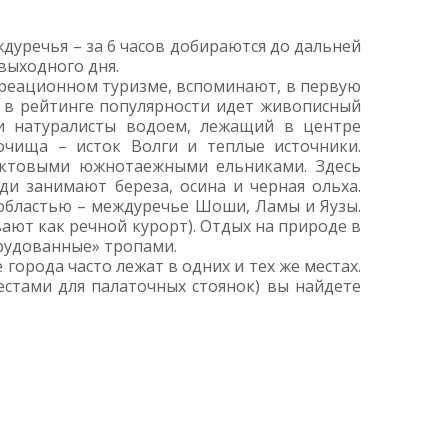
уречья – за 6 часов добираются до дальней
выходного дня.
екреационном туризме, вспоминают, в первую
е в рейтинге популярности идет живописный
 и натуралисты водоем, лежащий в центре
чища – исток Волги и теплые источники.
иктовыми южнотаежными ельниками. Здесь
и занимают береза, осина и черная ольха.
 областью – междуречье Шоши, Ламы и Яузы.
ют как речной курорт). Отдых на природе в
орудованные» тропами.
города часто лежат в одних и тех же местах.
стами для палаточных стоянок) вы найдете