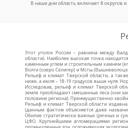
В наши дни область включает 8 округов и
Р
Этот уголок России – равнина между Вал
области). Наиболее высокая точка находитс
каменным углем и строительным камнем (ег
Волги (озеро Селигер) и Мсты (Вышневолоцк
Рельеф и климат Тверской области, а также
ниже, а июля – 18-19 градусов выше нуля. Н
Исследовав, рельеф и климат Тверской обл
земле преобладают смешанные леса (они за
половине региона). Преимущественно хвойны
Рельеф и климат Тверской области издавн
(данным фактом объясняется даже названи
Обилие стратегически важных (речных и су
ЦФО. Крупнейшими агломерациями региона
промышленных зон, осложняющих экологичес