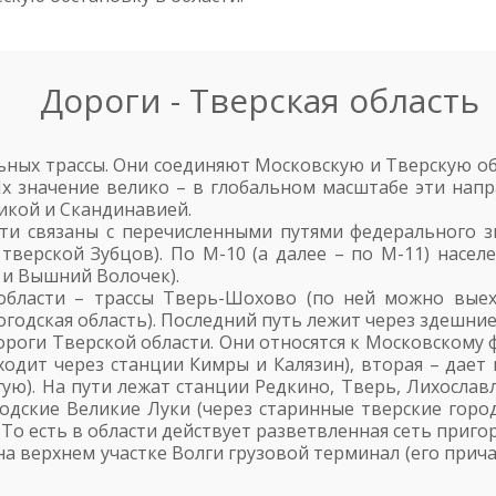
Дороги - Тверская область
ных трассы. Они соединяют Московскую и Тверскую об
. Их значение велико – в глобальном масштабе эти н
икой и Скандинавией.
ти связаны с перечисленными путями федерального з
 тверской Зубцов). По М-10 (а далее – по М-11) насе
 и Вышний Волочек).
бласти – трассы Тверь-Шохово (по ней можно выех
годская область). Последний путь лежит через здешние
оги Тверской области. Они относятся к Московскому ф
ходит через станции Кимры и Калязин), вторая – дает
угую). На пути лежат станции Редкино, Тверь, Лихосла
одские Великие Луки (через старинные тверские гор
. То есть в области действует разветвленная сеть приг
а верхнем участке Волги грузовой терминал (его прича