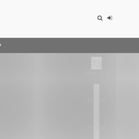
15
объектов
2
статей
1
города