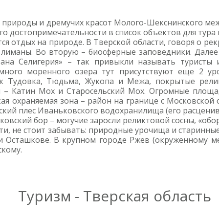
 природы и дремучих красот Молого-Шекснинского межд
его достопримечательности в список объектов для тура 
ся отдых на природе. В Тверской области, говоря о р
е лиманы. Во вторую – биосферные заповедники. Дале
рана Селигерия» – так привыкли называть туристы
много моренного озера тут присутствуют еще 2 уро
ек Тудовка, Тюдьма, Жукопа и Межа, покрытые рел
й – Катин Мох и Старосельский Мох. Огромные площад
ая охраняемая зона – район на границе с Московской
кий плес Иваньковского водохранилища (его расценива
аковский бор – могучие заросли реликтовой сосны, «об
и, не стоит забывать: природные урочища и старинные 
и Осташкове. В крупном городе Ржев (окруженному ме
скому.
Туризм - Тверская область