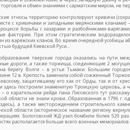
 торговля и обмен знаниями с сарматским миром, не п
нские этносы территорию контролируют кривичи (сохра
вместе с кривичами и западными мерянскими кланами) 
процессе борьбы с хазарами и разбойниками-варягами
е фактории. При этом стратегическим водоразделом
ин из варяжских кланов. Во время очередной усобицы а
частью будущей Киевской Руси…
 образования тверские города оказались на пути ме
ные дороги, а также торжища, соединяющие 2 могущес
 на берегу Волги – в устье Тьмаки. Большим город
не 12 в. Крепость заменила собой сожженный Торжок 
Невскому, защитившему его как от Орды, так и от крест
ии здесь построили знаменитую Троицкую церковь, а 
– о карательном рейде пана Лисовского тут расскажу
ой области не знали крови…Образованная в 1796 г. о
здесь), а также месторождением строительного камня
ской области (историческое название региону вернули
ерациях. Бологовский ЖД-узел бомбили более 520 раз.
ностях располагается больше всего военных мемориалов