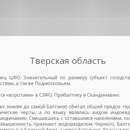
Тверская область
ец ЦФО. Значительный по размеру субъект соседств
стями, а также Подмосковьем.
тся «воротами» в СЗФО, Прибалтику и Скандинавию.
сех землях до самой Балтики) обитал общий предок ге
ческие черты, а по языку являлись видом индоев
Скандинавию. Смешавшись с оставшимся населением, он
озвышенность признают водоразделом Черного, Балтий
морья и Ближней Азии, а через Западную Двину и ре