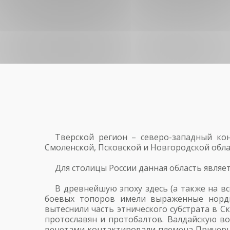
Тверской регион – северо-западный кон
Смоленской, Псковской и Новгородской обла
Для столицы России данная область являе
В древнейшую эпоху здесь (а также на в
боевых топоров имели выраженные норди
вытеснили часть этнического субстрата в 
протославян и протобалтов. Валдайскую в
венетами контактировали племена Причерно