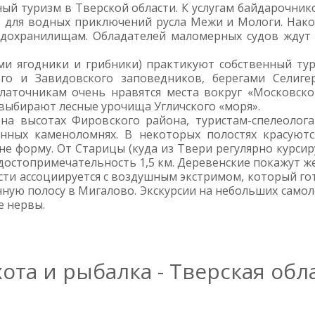
ный туризм в Тверской области. К услугам байдарочни
е для водных приключений русла Межи и Мологи. Нако
дохранилищам. Обладателей маломерных судов ждут 
ми ягодники и грибники) практикуют собственный ту
ого и Завидовского заповедников, берегами Селиге
латочникам очень нравятся места вокруг «Московск
выбирают лесные урочища Угличского «моря».
а высотах Фировского района, туристам-спелеолог
нных каменоломнях. В некоторых полостях красуют
 форму. От Старицы (куда из Твери регулярно курсиру
достопримечательность 1,5 км. Деревенские покажут 
сти ассоциируется с воздушным экстримом, который гот
чную полосу в Мигалово. Экскурсии на небольших само
е нервы.
ота и рыбалка - Тверская обл