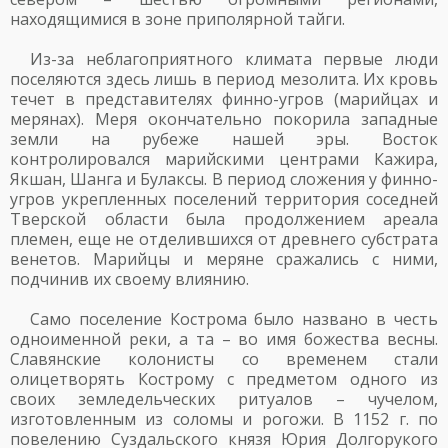
находящимися в зоне приполярной тайги.
Из-за неблагоприятного климата первые люди
поселяются здесь лишь в период мезолита. Их кровь
течет в представителях финно-угров (марийцах и
мерянах). Меря окончательно покорила западные
земли на рубеже нашей эры. Восток
контролировался марийскими центрами Кажира,
Якшан, Шанга и Булаксы. В период сложения у финно-
угров укрепленных поселений территория соседней
Тверской области была продолжением ареала
племен, еще не отделившихся от древнего субстрата
венетов. Марийцы и меряне сражались с ними,
подчинив их своему влиянию.
Само поселение Кострома было названо в честь
одноименной реки, а та – во имя божества весны.
Славянские колонисты со временем стали
олицетворять Кострому с предметом одного из
своих земледельческих ритуалов – чучелом,
изготовленным из соломы и рогожи. В 1152 г. по
повелению Суздальского князя Юрия Долгорукого