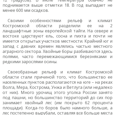
12 градусов). В июле температура обычно не
поднимается выше отметки 18. В год выпадает не
менее 600 мм осадков.
Своими особенностями рельеф и климат
Костромской области разделили ее на 2
ландшафтные зоны европейской тайги. На севере и
востоке царствуют ель, сосна и пихта и почти не
имеется открытых участков местности. Крайний юг и
запад с давних времен являлись частью местного
аграрного сектора. Хвойные боры разбиваются здесь
полями, часто перемежающимися березняками и
редкими зарослями осины.
Своеобразные рельеф и климат Костромской
области стали причиной того, что большинство ее
населенных пунктов располагаются на юге – на реках
Волга, Мера, Кострома, Унжа и Ветлуга (или недалеко
от них). Много урочищ этого уголка России занято
под пашни, но большинство территорий до сих пор
занимает хвойный лес (им покрыто 62 процента
площади). Когда-то боров было намного больше, а
лес постепенно вырубали, оставляя все больше места