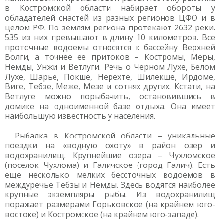
в Костромской области набирает обороты у
обладателей снастей из разных регионов ЦФО и в
целом РФ. По землям региона протекают 2632 реки.
535 из них превышают в длину 10 километров. Все
проточные водоемы относятся к бассейну Верхней
Волги, а точнее ее притоков – Костромы, Меры,
Немды, Унжи и Ветлуги. Речь о Черном Лухе, Белом
Лухе, Шарье, Покше, Нерехте, Шилекше, Ирдоме,
Виге, Тебзе, Меже, Мезе и сотнях других. Кстати, на
Ветлуге можно порыбачить, остановившись в
домике на одноименной базе отдыха. Она имеет
наибольшую известность у населения.
Рыбалка в Костромской области – уникальные
поездки на «водную охоту» в район озер и
водохранилищ. Крупнейшие озера – Чухломское
(поселок Чухлома) и Галичское (город Галич). Есть
еще несколько мелких бессточных водоемов в
междуречье Тебзы и Немды. Здесь водятся наиболее
крупные экземпляры рыбы. Из водохранилищ
поражает размерами Горьковское (на крайнем юго-
востоке) и Костромское (на крайнем юго-западе).