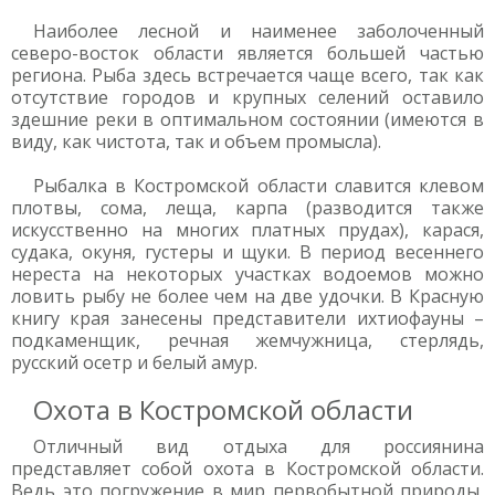
Наиболее лесной и наименее заболоченный
северо-восток области является большей частью
региона. Рыба здесь встречается чаще всего, так как
отсутствие городов и крупных селений оставило
здешние реки в оптимальном состоянии (имеются в
виду, как чистота, так и объем промысла).
Рыбалка в Костромской области славится клевом
плотвы, сома, леща, карпа (разводится также
искусственно на многих платных прудах), карася,
судака, окуня, густеры и щуки. В период весеннего
нереста на некоторых участках водоемов можно
ловить рыбу не более чем на две удочки. В Красную
книгу края занесены представители ихтиофауны –
подкаменщик, речная жемчужница, стерлядь,
русский осетр и белый амур.
Охота в Костромской области
Отличный вид отдыха для россиянина
представляет собой охота в Костромской области.
Ведь это погружение в мир первобытной природы,