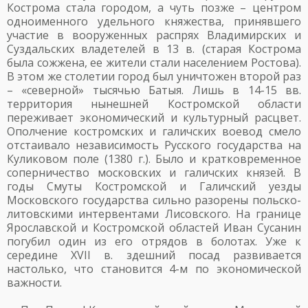
Кострома стала городом, а чуть позже – центром
одноименного удельного княжества, принявшего
участие в вооруженных распрях Владимирских и
Суздальских владетелей в 13 в. (старая Кострома
была сожжена, ее жители стали населением Ростова).
В этом же столетии город был уничтожен второй раз
– «северной» тысячью Батыя. Лишь в 14-15 вв.
территория нынешней Костромской области
переживает экономический и культурный расцвет.
Ополчение костромских и галичских воевод смело
отстаивало независимость Русского государства на
Куликовом поле (1380 г.). Было и кратковременное
соперничество московских и галичских князей. В
годы Смуты Костромской и Галичский уезды
Московского государства сильно разорены польско-
литовскими интервентами Лисовского. На границе
Ярославской и Костромской областей Иван Сусанин
погубил один из его отрядов в болотах. Уже к
середине XVII в. здешний посад развивается
настолько, что становится 4-м по экономической
важности.