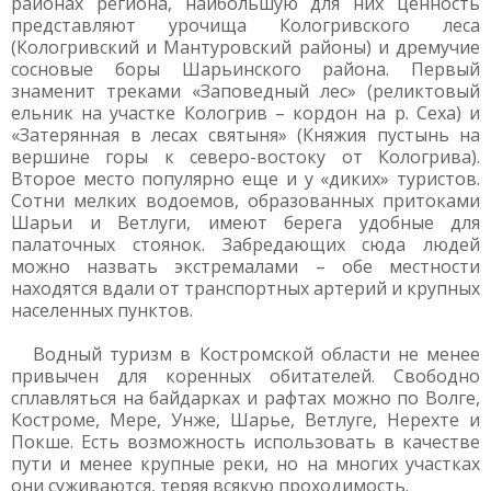
районах региона, наибольшую для них ценность
представляют урочища Кологривского леса
(Кологривский и Мантуровский районы) и дремучие
сосновые боры Шарьинского района. Первый
знаменит треками «Заповедный лес» (реликтовый
ельник на участке Кологрив – кордон на р. Сеха) и
«Затерянная в лесах святыня» (Княжия пустынь на
вершине горы к северо-востоку от Кологрива).
Второе место популярно еще и у «диких» туристов.
Сотни мелких водоемов, образованных притоками
Шарьи и Ветлуги, имеют берега удобные для
палаточных стоянок. Забредающих сюда людей
можно назвать экстремалами – обе местности
находятся вдали от транспортных артерий и крупных
населенных пунктов.
Водный туризм в Костромской области не менее
привычен для коренных обитателей. Свободно
сплавляться на байдарках и рафтах можно по Волге,
Костроме, Мере, Унже, Шарье, Ветлуге, Нерехте и
Покше. Есть возможность использовать в качестве
пути и менее крупные реки, но на многих участках
они суживаются, теряя всякую проходимость.