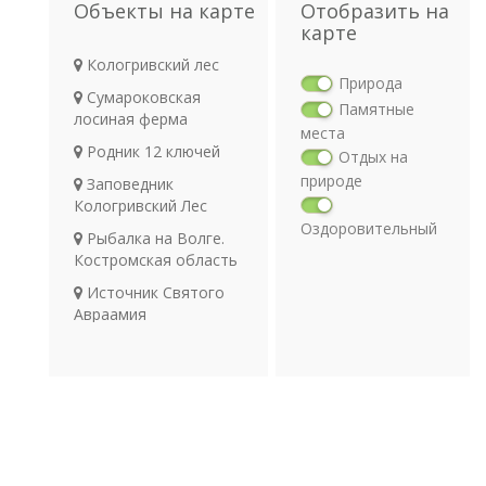
Объекты на карте
Отобразить на
карте
Кологривский лес
Природа
Сумароковская
Памятные
лосиная ферма
места
Родник 12 ключей
Отдых на
природе
Заповедник
Кологривский Лес
Оздоровительный
Рыбалка на Волге.
отдых
Костромская область
Религия
Источник Святого
Археология
Авраамия
Транспорт
Камень Сусанина