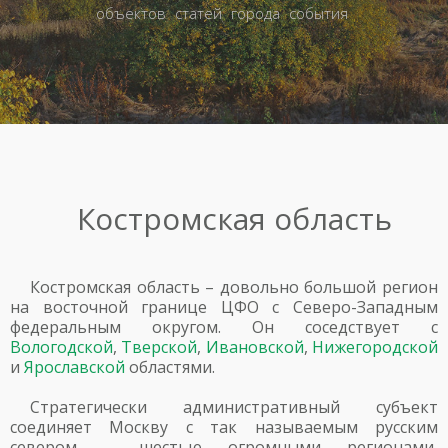
объектов
статей
города
события
Костромская область
Костромская область – довольно большой регион
на восточной границе ЦФО с Северо-Западным
федеральным округом. Он соседствует с
Вологодской
,
Тверской
,
Ивановской
,
Нижегородской
и
Ярославской
областями.
Стратегически административный субъект
соединяет Москву с так называемым русским
севером – шестью огромными регионами,