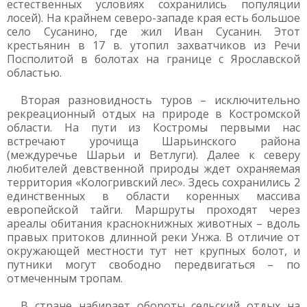
естественных условиях сохранились популяции
лосей). На крайнем северо-западе края есть большое
село Сусанино, где жил Иван Сусанин. Этот
крестьянин в 17 в. утопил захватчиков из Речи
Посполитой в болотах на границе с Ярославской
областью.
Вторая разновидность туров – исключительно
рекреационный отдых на природе в Костромской
области. На пути из Костромы первыми нас
встречают урочища Шарьинского района
(междуречье Шарьи и Ветлуги). Далее к северу
любителей девственной природы ждет охраняемая
территория «Кологривский лес». Здесь сохранились 2
единственных в области коренных массива
европейской тайги. Маршруты проходят через
ареалы обитания краснокнижных животных – вдоль
правых притоков длинной реки Унжа. В отличие от
окружающей местности тут нет крупных болот, и
путники могут свободно передвигаться – по
отмеченным тропам.
В стране набирает обороты сельский отдых на