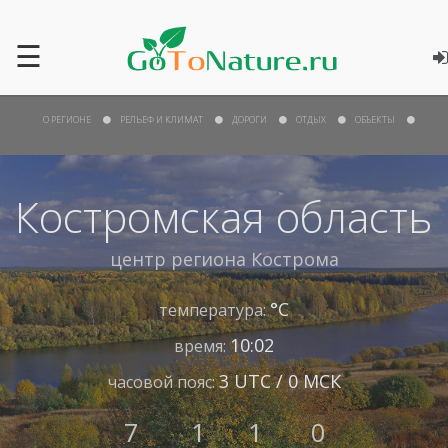
☰
О РЕГИОНЕ
РЕЛЬЕФ И КЛИМАТ
ДОРОГИ
ОТДЫХ
ОБЪЕКТЫ
Костромская область
центр региона
Кострома
°С
температура:
10:02
время:
3 UTC / 0 МСК
часовой пояс:
7
1
1
0