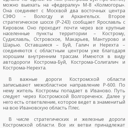
можно выехать на «федералку» М-8 «Холмогоры».
Она соединяет с Москвой два восточных центра
СЗФО – Вологду и Архангельск. Второе
стратегическое шоссе (Р-243) сообщает Ярославль с
Кировом. Оно проходит почти через все крупные
населенные пункты территории – Кострому,
Судиславль, Островское, Макарьев, Мантурово и
Шарью. Оставшиеся – Буй, Галич и Нерехта –
соединяются с областным центром уже благодаря
хорошим внутренним трассам. Имеются в виду
автодороги Кострома-Буй, Кострома-Солигалич и
Кострома-Нерехта.
В важные дороги Костромской области
записывают межобластное направление Р-600. По
нему житель Костромы попадает в Иваново. Путь
следует через Костромской Волгореченск. Далее у
него есть ответвление, которое ведет в знаменитый
на всю Ивановскую область Плес.
В числе стратегических и железные дороги
Костромской области. Все их ветви принадлежат