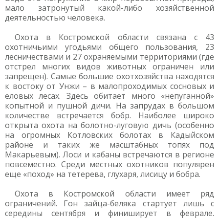
мало затронутый какой-либо хозяйственной
деятельностью человека.
Охота в Костромской области связана с 43
охотничьими угодьями общего пользования, 23
лесничествами и 27 охраняемыми территориями (где
отстрел многих видов животных ограничен или
запрещен). Самые большие охотхозяйства находятся
к востоку от Унжи – в малопроходимых сосновых и
еловых лесах. Здесь обитает много «непуганной»
копытной и пушной дичи. На запрудах в большом
количестве встречается бобр. Наиболее широко
открыта охота на болотно-луговую дичь (особенно
на огромных Котловских болотах в Кадыйском
районе и таких же масштабных топях под
Макарьевым). Лоси и кабаны встречаются в регионе
повсеместно. Среди местных охотников популярен
еще «поход» на тетерева, глухаря, лисицу и бобра.
Охота в Костромской области имеет ряд
ограничений. Гон зайца-беляка стартует лишь с
середины сентября и финиширует в феврале.