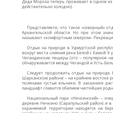
Деда Мороза теперь проживает в одном из с
действительно холодно).
Представляете, что такое «северный» от
Архангельской области. Но при этом зна
называют «комфортным севером». Рекреацион
Отдых на природе в Удмуртской республ
вокруг места слияния реки Белой с Камой. К
Чегандинские пещеры (это – популярное «м
обнаруживается между Чегандой и Усть-Бель
Следует продолжить отдых на природе. 
Шарканском районе – на крайнем востоке р
полянами густые ельники. В заказнике рас
ландшафт славится обилием чистейших родн
Национальный парк «Нечкинский» – очер
деревне Нечкино (Сарапульский район) и в 
охраняемой территории находятся на бер