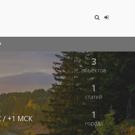
3
объектов
1
статей
1
 / +1 МСК
города