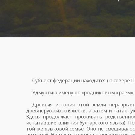
Субъект федерации находится на севере П
Удмуртию именуют «родниковым краем».
Древняя история этой земли неразрывн
древнерусских княжеств, а затем и татар, 
Здесь продолжает проживать родственное
испытавшие влияния булгарского языка). П
той же языковой семье. Оно не смешивалос
вотяков». На месте городища появился русс