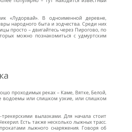
более популярно – тут находится известный
ник «Лудорвай». В одноименной деревне,
вры народного быта и зодчества. Среди них
ицы просто – двигайтесь через Пирогово, по
оторых можно познакомиться с удмуртским
ка
шо проходимых реках – Каме, Вятке, Белой,
ые водоемы или слишком узкие, или слишком
трекерскими вылазками. Для начала стоит
екерил. Есть также несколько лыжных трасс.
прокатами лыжного снаряжения. Говоря об