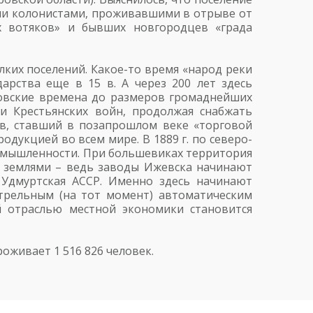
скими колонистами, проживавшими в отрыве от
их вотяков» и бывших новгородцев «града
елких поселений. Какое-то время «народ реки
арства еще в 15 в. А через 200 лет здесь
ровские времена до размеров громаднейших
и Крестьянских войн, продолжая снабжать
зов, ставший в позапрошлом веке «торговой
дукцией во всем мире. В 1889 г. по северо-
ромышленности. При большевиках территория
ет землями – ведь заводы Ижевска начинают
 Удмуртская АССР. Именно здесь начинают
трельным (на тот момент) автоматическим
й отраслью местной экономики становится
роживает 1 516 826 человек.