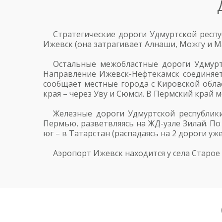
Стратегические дороги Удмуртской респу
Ижевск (она затрагивает Алнаши, Можгу и М
Остальные межобластные дороги Удмурт
Направление Ижевск-Нефтекамск соединяет
сообщает местные города с Кировской облас
края – через Уву и Сюмси. В Пермский край 
Железные дороги Удмуртской республик
Пермью, разветвляясь на ЖД-узле Зилай. По
юг – в Татарстан (распадаясь на 2 дороги уж
Аэропорт Ижевск находится у села Старое