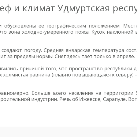
еф и климат Удмуртская респ
 обусловлены ее географическим положением. Местн
Это зона холодно-умеренного пояса. Кусок наклонно
создают погоду. Средняя январская температура соста
т за пределы нормы. Снег здесь тает только в апреле.
вились причиной того, что пространство республики д
их холмистая равнина (плавно повышающаяся к северу) –
авномерно. Больше всего населения на территории 
ительной индустрии. Речь об Ижевске, Сарапуле, Вот