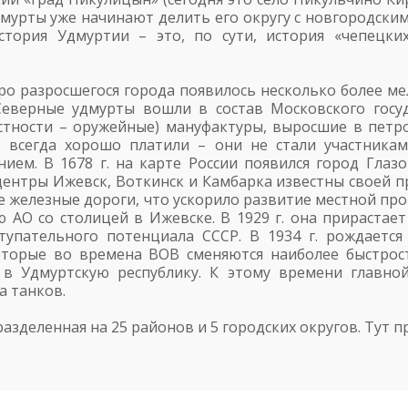
ия удмурты уже начинают делить его округу с новгород
История Удмуртии – это, по сути, история «чепецк
стро разросшегося города появилось несколько более м
Северные удмурты вошли в состав Московского госуд
астности – оружейные) мануфактуры, выросшие в пет
 всегда хорошо платили – они не стали участникам
ием. В 1678 г. на карте России появился город Гла
центры Ижевск, Воткинск и Камбарка известны своей про
е железные дороги, что ускорило развитие местной п
 АО со столицей в Ижевске. В 1929 г. она прираста
тупательного потенциала СССР. В 1934 г. рождается
оторые во времена ВОВ сменяются наиболее быстрос
 в Удмуртскую республику. К этому времени главно
а танков.
разделенная на 25 районов и 5 городских округов. Тут п