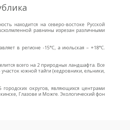
ублика
ость находится на северо-востоке Русской
й всхолмленной равнины изрезан различными
вляет в регионе -15°C, а июльская – +18°C.
елится всего на 2 природных ландшафта. Все
 участок южной тайги (кедровники, ельники,
5 городских округов, являющихся центрами
кинске, Глазове и Можге. Экологический фон