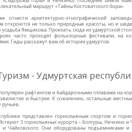
, «Сидоровы горы» и Нечкино). Последнее зимой наи
влекательный маршрут «Тайны Костоватского бора».
же отнести архитектурно-этнографический заповед
ам откроются не только природные красоты, но и шеде
 усадьба Ямщикова. Проехать сюда из удмуртской стол
троек часто проходят фольклорные фестивали, на к
и. Гиды расскажут вам об истории удмуртов.
Туризм - Удмуртская республи
популярен рафтингом и байдарочными сплавами на хоро
звилистее и быстрее. К сожалению, остальные местн
 ручьев.
спублике представлен горнолыжным спортом и горно-
йствуют 3 горнолыжных курорта – Болгуры, Нечкино и Ч
 и Чайковского. Они оборудованы подъемниками и 