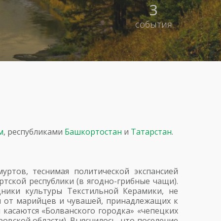
3
события
м
, республиками
Башкортостан
и
Татарстан
.
уртов, теснимая политической экспансией
ртской республики (в ягодно-грибные чащи).
дники культуры Текстильной Керамики, не
ся от марийцев и чувашей, принадлежащих к
 касаются «Болванского городка» «чепецких
овской области). Выяснилось, что поселение