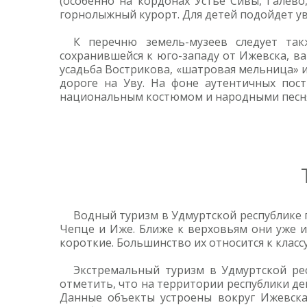
(особенно на кордонах Устье Сивы, Галево
горнолыжный курорт. Для детей подойдет у
К перечню земель-музеев следует так
сохранившейся к юго-западу от Ижевска, в
усадьба Вострикова, «шатровая мельница» и
дороге на Уву. На фоне аутентичных пос
национальным костюмом и народными песням
Водный туризм в Удмуртской республике 
Чепце и Иже. Ближе к верховьям они уже и
короткие. Большинство их относится к классу
Экстремальный туризм в Удмуртской ре
отметить, что на территории республики де
Данные объекты устроены вокруг Ижевска