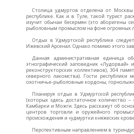
Столица удмуртов отделена от Москвы 
республике. Как и в Туле, такой турист р
изучит обычаи бесермян (это аборигены се
рыболовным промыслом на фоне огромных л
Отдых в Удмуртской республике следует
Ижевский Арсенал. Однако помимо этого за
Данная административная единица об
этнографический заповедник «Лудорвай» и
реконструкторских коллективов), 304 памя
северного лакомства). Гости республики 
охотничье-рыболовные кордоны, горнолыжные
Планируя отдых в Удмуртской республи
(которых здесь достаточное количество – 
Камбарки и Можги. Здесь расскажут об осно
центров торговли и оружейного промысл
происхождения и «удмуртки княжеских кровей»
Перспективным направлением в туриндус