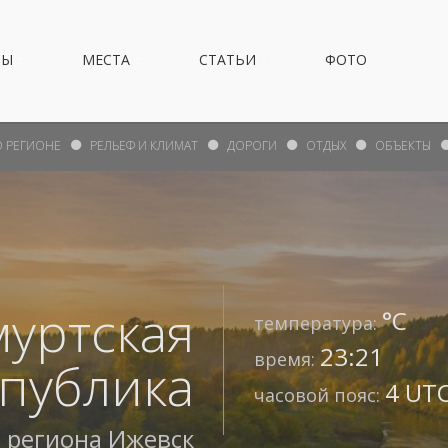
НЫ
МЕСТА
СТАТЬИ
ФОТО
О РЕГИОНЕ
РЕЛЬЕФ И КЛИМАТ
ДОРОГИ
ОТДЫХ
ОБЪЕКТЫ
муртская
°С
температура:
23:21
время:
публика
4 UTC
часовой пояс:
 региона
Ижевск