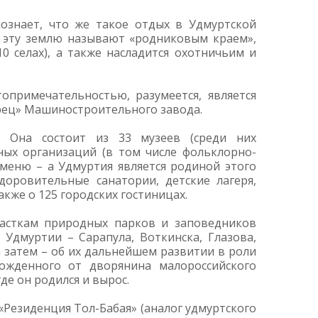
ознает, что же такое отдых в Удмуртской
же эту землю называют «родниковым краем»,
0 селах), а также насладится охотничьим и
опримечательностью, разумеется, является
рец» Машиностроительного завода.
й. Она состоит из 33 музеев (среди них
ных организаций (в том числе фольклорно-
ьменю – а Удмуртия является родиной этого
доровительные санатории, детские лагеря,
кже о 125 городских гостиницах.
часткам природных парков и заповедников
 Удмуртии – Сарапула, Воткинска, Глазова,
а затем – об их дальнейшем развитии в роли
ожденного от дворянина малороссийского
де он родился и вырос.
Резиденция Тол-Бабая» (аналог удмуртского