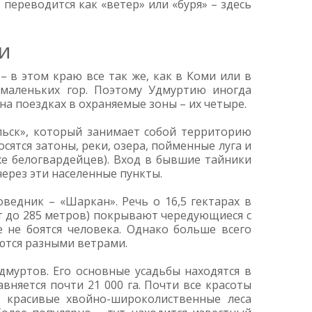
переводится как «ветер» или «буря» – здесь
и
 в этом краю все так же, как в Коми или в
 маленьких гор. Поэтому Удмуртию иногда
а поездках в охраняемые зоны – их четыре.
льск», который занимает собой территорию
сятся затоны, реки, озера, пойменные луга и
же белогвардейцев). Вход в бывшие тайники
ерез эти населенные пункты.
ведник – «Шаркан». Речь о 16,5 гектарах в
т до 285 метров) покрывают чередующиеся с
е не боятся человека. Однако больше всего
ются разными ветрами.
муртов. Его основные усадьбы находятся в
вняется почти 21 000 га. Почти все красоты
о красивые хвойно-широколиственные леса