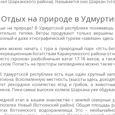
ел Шарканского района). Называется оно Шаркан (что 
Отдых на природе в Удмурти
дых на природе? В Удмуртской республике понимаешь –
чительно теплее. Ветры продувают только вершины
ный и даже этнографический туризм «завязан» здесь н
ике можно начать с тура в природный парк «Усть-Бе
 рекреационным богатствам Каракулинского района отно
есто схронов» разбойничьих ватаг 17-18 веков, а так
ском. Попасть на просторы заповедника можно также ч
В Удмуртской республике есть еще один крупный запо
егиона. Всхолмленную местность (высоты здесь доходя
тет рекордное количество ягод и грибов, а животны
иков. Пики самых высоких холмов Шаркана уже обдува
едной этап в вашем знакомстве с землей северных уд
поселке Новый (Воткинский район). Общая площадь ра
егах Воткинского водохранилища. Это – необычайн