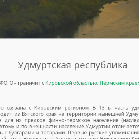
Удмуртская республика
ФО. Он граничит с
Кировской областью
,
Пермским крае
о связана с Кировским регионом. В 13 в. часть удм
уходит из Вятского края на территории нынешней Удму
 для их предков финно-пермское население (насле
оэтому и по внешности население Удмуртии отличает
ь с булгарами и татарами. Первые русские упоминания
кий «град Никулицын» (сегодня это село Никульчино Кир