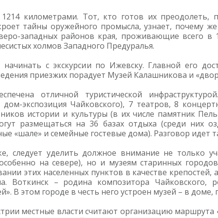
1214 километрами. Тот, кто готов их преодолеть, п
аскроет тайны оружейного промысла, узнает, почему 
веро-западных районов края, проживающие всего в 1
есистых холмов Западного Предуралья.
 начинать с экскурсии по Ижевску. Главной его дост
ведения приезжих порадует Музей Калашникова и «дво
еспечена отличной туристической инфраструктуро
 дом-экспозиция Чайковского), 7 театров, 8 концерт
тников истории и культуры (в их числе памятник Пел
могут размещаться на 36 базах отдыха (среди них оз
 «шале» и семейные гостевые дома). Разговор идет та
ке, следует уделить должное внимание не только у
особенно на севере), но и музеям старинных городов
вании этих населенных пунктов в качестве крепостей, 
а. Воткинск – родина композитора Чайковского, р
. В этом городе в честь него устроен музей – в доме, г
трии местные власти считают организацию маршрута «