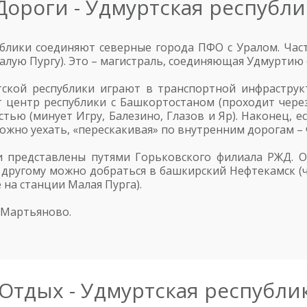
Дороги - Удмуртская республи
блики соединяют северные города ПФО с Уралом. Част
алую Пургу). Это – магистраль, соединяющая Удмуртию 
ской республики играют в транспортной инфрастру
 центр республики с Башкортостаном (проходит через
тью (минует Игру, Балезино, Глазов и Яр). Наконец, е
можно уехать, «перескакивая» по внутренним дорогам – 
и представлены путями Горьковского филиала РЖД. О
 другому можно добраться в башкирский Нефтекамск (ч
е на станции Малая Пурга).
 Мартьяново.
Отдых - Удмуртская республи