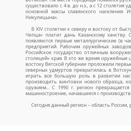
существовало с 4 в. до н.э., а с 12 столет
основной массы славянского населения. 
Никулицына».
В XIV столетии к северу и востоку от бы
Чепца» платит дань Казанскому ханству. 
появляются первые металлургические (в ч
предприятий. Рабочим оружейных заводов
Российское государство отличным вооружен
столицей» края. В это же время оружейные 
востоку Вятской губернии проложили первы
северных удмуртов превратилась в Вотскую
играть все большую роль в развитии нас
производить винтовки нового образца, к
оружием… С 1990 г. регион превращается
машиностроение, начавшееся с производств
Сегодня данный регион – область России, 