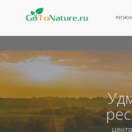
РЕГИО
Уд
рес
центр