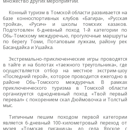
множество других мероприятий.
Конный туризм в Томской области развивается на
базе конноспортивных клубов «Багира», «Русская
тройка», «Русич» и школы томских казаков.
Подготовлен 6-дневный поход 1-й категории по
Обь-Томскому междуречью, прогулочные маршруты
по берегу Томи, Потаповым лужкам, району рек
Басандайка и Ушайка.
Экстремально-приключенческие игры проводятся
в тайге и на болотах «таежного треугольника», где
осуществляется отбор на местное экстрим-шоу
«Последний герой», которое проводится ежегодно в
районе Обь-Томского междуречья. В рамках
приключенческого туризма в Томской области
организуется однодневный поход «Твой первый
перевал» с покорением скал Дюймовочка и Толстый
мыс.
Типичным пешим походом первой категории
является 6-дневный 100-километровый переход от
музея «Томская писаница» до села Ярское с