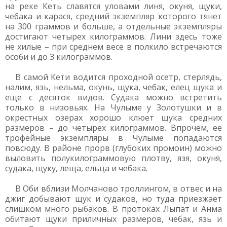
на реке Кеть славятся уловами линя, окуня, щуки,
чебака и карася, средний экземпляр которого тянет
на 300 граммов и больше, а отдельные экземпляры
достигают четырех килограммов. Лини здесь тоже
не хилые – при среднем весе в полкило встречаются
особи и до 3 килограммов.
В самой Кети водится проходной осетр, стерлядь,
налим, язь, нельма, окунь, щука, чебак, елец щука и
еще с десяток видов. Судака можно встретить
только в низовьях. На Чулыме у Золотушки и в
окрестных озерах хорошо клюет щука средних
размеров – до четырех килограммов. Впрочем, ее
трофейные экземпляры в Чулыме попадаются
повсюду. В районе прорв (глубоких промоин) можно
выловить полукилограммовую плотву, язя, окуня,
судака, щуку, леща, ельца и чебака.
В Оби вблизи Молчаново троллингом, в отвес и на
джиг добывают щук и судаков, но туда приезжает
слишком много рыбаков. В протоках Лыпат и Анма
обитают щуки приличных размеров, чебак, язь и