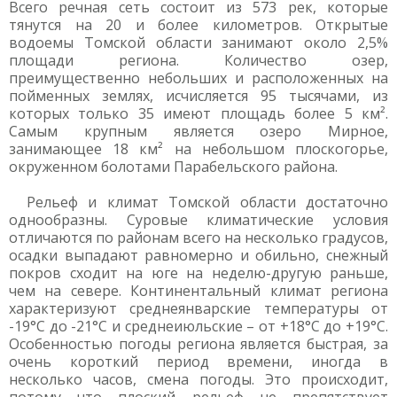
Всего речная сеть состоит из 573 рек, которые
тянутся на 20 и более километров. Открытые
водоемы Томской области занимают около 2,5%
площади региона. Количество озер,
преимущественно небольших и расположенных на
пойменных землях, исчисляется 95 тысячами, из
которых только 35 имеют площадь более 5 км².
Самым крупным является озеро Мирное,
занимающее 18 км² на небольшом плоскогорье,
окруженном болотами Парабельского района.
Рельеф и климат Томской области достаточно
однообразны. Суровые климатические условия
отличаются по районам всего на несколько градусов,
осадки выпадают равномерно и обильно, снежный
покров сходит на юге на неделю-другую раньше,
чем на севере. Континентальный климат региона
характеризуют среднеянварские температуры от
-19°С до -21°С и среднеиюльские – от +18°С до +19°С.
Особенностью погоды региона является быстрая, за
очень короткий период времени, иногда в
несколько часов, смена погоды. Это происходит,