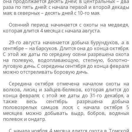
она продолжается десять дней; в центральных – два
раза по пять дней: с начала первой и второй декады
мая; в северных – десять дней с 10-го мая.
Осенний период начинается с охоты на медведя,
которая длится 4 месяца с начала августа.
29-го августа начинается добыча бурундуков, а в
сентябре – на барсуков. Длится она до конца октября.
С этой же даты по середину осени разрешена охота
на полевую, водоплавающую, степную, болотно-
луговую дичь. С середины сентября до конца февраля
можно отстреливать боровую дичь.
Середина октября отмечена началом охоты на
волков, лисиц и зайцев-беляков, которая длится до
конца февраля; с этой же даты до 31-го декабря, а
также весь сентябрь разрешена добыча
половозрелых самцов лося; с начала октября 5
месяцев можно добывать выдр, бобров, водяных
полевок и ондатр.
С начала ноября 4 месяца длится охота в Томской