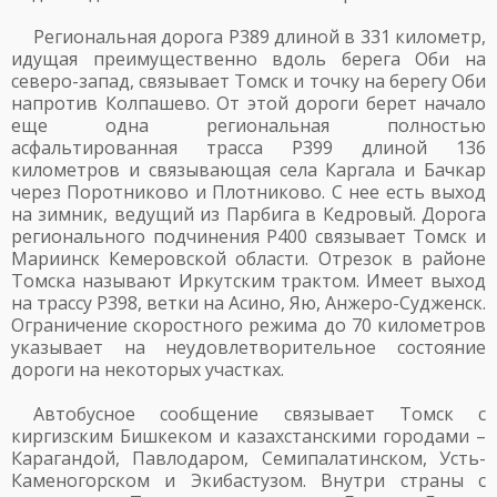
Региональная дорога Р389 длиной в 331 километр,
идущая преимущественно вдоль берега Оби на
северо-запад, связывает Томск и точку на берегу Оби
напротив Колпашево. От этой дороги берет начало
еще одна региональная полностью
асфальтированная трасса Р399 длиной 136
километров и связывающая села Каргала и Бачкар
через Поротниково и Плотниково. С нее есть выход
на зимник, ведущий из Парбига в Кедровый. Дорога
регионального подчинения Р400 связывает Томск и
Мариинск Кемеровской области. Отрезок в районе
Томска называют Иркутским трактом. Имеет выход
на трассу Р398, ветки на Асино, Яю, Анжеро-Судженск.
Ограничение скоростного режима до 70 километров
указывает на неудовлетворительное состояние
дороги на некоторых участках.
Автобусное сообщение связывает Томск с
киргизским Бишкеком и казахстанскими городами –
Карагандой, Павлодаром, Семипалатинском, Усть-
Каменогорском и Экибастузом. Внутри страны с