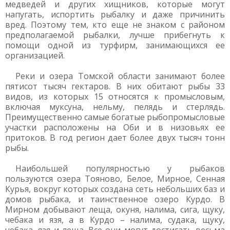
медведей и других хищников, которые могут
напугать, испортить рыбалку и даже причинить
вред. Поэтому тем, кто еще не знаком с районом
предполагаемой рыбалки, лучше прибегнуть к
помощи одной из турфирм, занимающихся ее
организацией.
Реки и озера Томской области занимают более
пятисот тысяч гектаров. В них обитают рыбы 33
видов, из которых 15 относятся к промысловым,
включая муксуна, нельму, пелядь и стерлядь.
Преимущественно самые богатые рыбопромысловые
участки расположены на Оби и в низовьях ее
притоков. В год регион дает более двух тысяч тонн
рыбы.
Наибольшей популярностью у рыбаков
пользуются озера Тояново, Белое, Мирное, Сенная
Курья, вокруг которых создана сеть небольших баз и
домов рыбака, и таинственное озеро Курдо. В
Мирном добывают леща, окуня, налима, сига, щуку,
чебака и язя, а в Курдо – налима, судака, щуку,