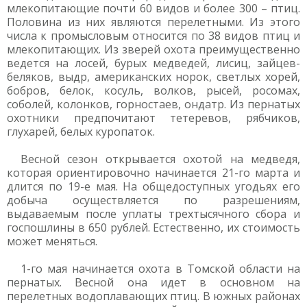
млекопитающие почти 60 видов и более 300 – птиц.
Половина из них являются перелетными. Из этого
числа к промысловым относится по 38 видов птиц и
млекопитающих. Из зверей охота преимущественно
ведется на лосей, бурых медведей, лисиц, зайцев-
беляков, выдр, американских норок, светлых хорей,
бобров, белок, косуль, волков, рысей, росомах,
соболей, колонков, горностаев, ондатр. Из пернатых
охотники предпочитают тетеревов, рябчиков,
глухарей, белых куропаток.
Весной сезон открывается охотой на медведя,
которая ориентировочно начинается 21-го марта и
длится по 19-е мая. На общедоступных угодьях его
добыча осуществляется по разрешениям,
выдаваемым после уплаты трехтысячного сбора и
госпошлины в 650 рублей. Естественно, их стоимость
может меняться.
1-го мая начинается охота в Томской области на
пернатых. Весной она идет в основном на
перелетных водоплавающих птиц. В южных районах