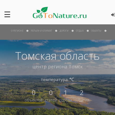
☰
О РЕГИОНЕ
РЕЛЬЕФ И КЛИМАТ
ДОРОГИ
ОТДЫХ
ОБЪЕКТЫ
Томская область
центр региона
Томск
°С
температура:
0
0
1
2
объектов
статей
города
события