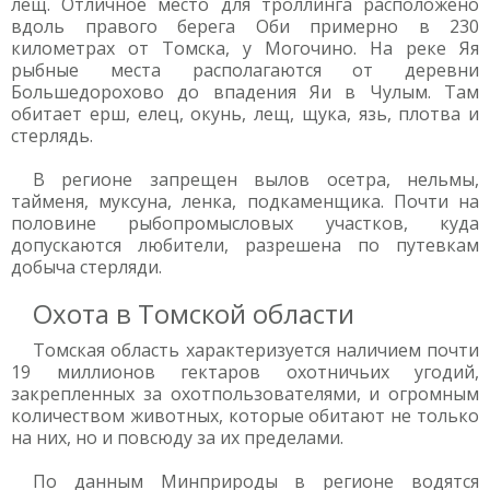
лещ. Отличное место для троллинга расположено
вдоль правого берега Оби примерно в 230
километрах от Томска, у Могочино. На реке Яя
рыбные места располагаются от деревни
Большедорохово до впадения Яи в Чулым. Там
обитает ерш, елец, окунь, лещ, щука, язь, плотва и
стерлядь.
В регионе запрещен вылов осетра, нельмы,
тайменя, муксуна, ленка, подкаменщика. Почти на
половине рыбопромысловых участков, куда
допускаются любители, разрешена по путевкам
добыча стерляди.
Охота в Томской области
Томская область характеризуется наличием почти
19 миллионов гектаров охотничьих угодий,
закрепленных за охотпользователями, и огромным
количеством животных, которые обитают не только
на них, но и повсюду за их пределами.
По данным Минприроды в регионе водятся