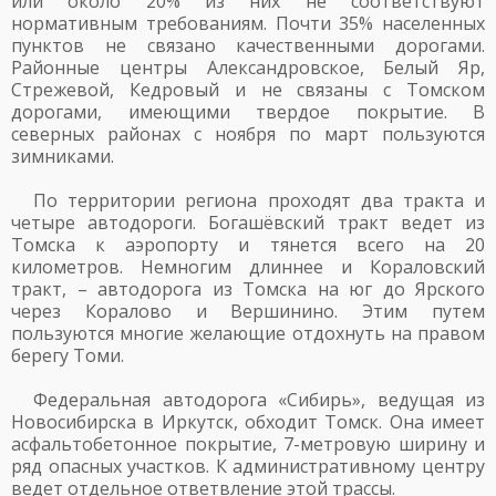
или около 20% из них не соответствуют
нормативным требованиям. Почти 35% населенных
пунктов не связано качественными дорогами.
Районные центры Александровское, Белый Яр,
Стрежевой, Кедровый и не связаны с Томском
дорогами, имеющими твердое покрытие. В
северных районах с ноября по март пользуются
зимниками.
По территории региона проходят два тракта и
четыре автодороги. Богашёвский тракт ведет из
Томска к аэропорту и тянется всего на 20
километров. Немногим длиннее и Кораловский
тракт, – автодорога из Томска на юг до Ярского
через Коралово и Вершинино. Этим путем
пользуются многие желающие отдохнуть на правом
берегу Томи.
Федеральная автодорога «Сибирь», ведущая из
Новосибирска в Иркутск, обходит Томск. Она имеет
асфальтобетонное покрытие, 7-метровую ширину и
ряд опасных участков. К административному центру
ведет отдельное ответвление этой трассы.