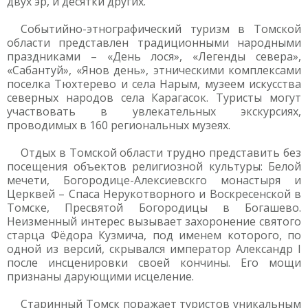
двух эр, и десятки других.
Событийно-этнографический туризм в Томской
области представлен традиционными народными
праздниками – «День лося», «Легенды севера»,
«Сабантуй», «Янов день», этническими комплексами
поселка Тюхтерево и села Нарым, музеем искусства
северных народов села Карагасок. Туристы могут
участвовать в увлекательных экскурсиях,
проводимых в 160 региональных музеях.
Отдых в Томской области трудно представить без
посещения объектов религиозной культуры: Белой
мечети, Богородице-Алексиевскго монастыря и
Церквей – Спаса Нерукотворного и Воскресенской в
Томске, Пресвятой Богородицы в Богашево.
Неизменный интерес вызывает захоронение святого
старца Фёдора Кузмича, под именем которого, по
одной из версий, скрывался император Александр I
после инсценировки своей кончины. Его мощи
признаны дарующими исцеление.
Старинный Томск поражает туристов уникальным