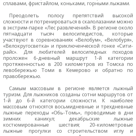
сплавами, фристайлом, коньками, горными лыжами.
Преодолеть полосу препятствий высокой
сложности и потренироваться в скалолазании можно
в экстрим-парке «Лес развлечений». В регионе около
пятнадцати тысяч велосипедистов, которые
участвуют в соревнованиях «Велобум», «Велобуря»,
«Велокругосветка» и приключенческой гонке «Сити-
райс». Для любителей велосипедных походов
проложен 6-дневный маршрут 1-й категории
протяженностью в 200 километров из Томска по
левобережью Томи в Кемерово и обратно по
правобережью.
Самым массовым в регионе является лыжный
туризм. Для лыжников созданы сотни маршрутов от
1-й до 6-й категории сложности. К наиболее
массовым относятся восьмидневные и трехдневные
лыжные переходы «Обь-Томь», проводимые в дни
зимних каникул; декабрьские лыжные
костюмированные шествия; 20-километровые
лыжные прогулки со строительством иглу и