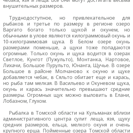
чебака, язя и леща. Все они могут достигать весьма
внушительных размеров.
Труднодоступное, но привлекательное для
рыбаков и третье по размеру в регионе озеро
Варгато богато только щукой и окунем, но
обычными в улове являются килограммовый окунь и
10-килограммовая щука. В Белом озере окунь
размерами поменьше, а щуки тоже попадаются
огромные. Только окунь и щука водится в озерах
Светлое, Кунгот (Пужульто), Монтанка, Нартовое,
Лихачи, Большое Пурульто, Юнанга, Щучье. В озере
Большое в районе Молчаново к окуню и щуке
добавляется чебак, в Сяльто обитает еще и карась,
но рыба там мелкая. В Васильево и Окуневом щука,
окунь и карась значительно превышают средние
размеры. Огромных щук можно выловить в Елани,
Лобазном, Глухом.
Рыбалка в Томской области на Кульманах вблизи
административного центра сулит леща, язя, щуку
средних размеров, ельца, мелкого окуня и очень
крупного ерша. Пойменные озера Томской области