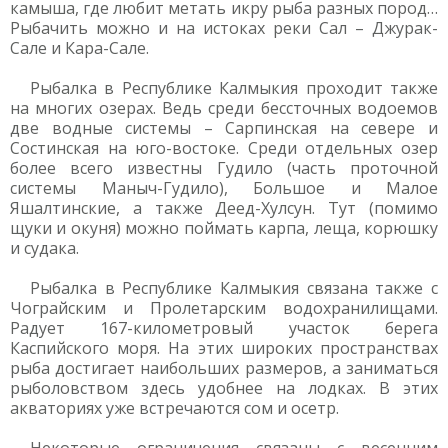
камыша, где любит метать икру рыба разных пород…
Рыбачить можно и на истоках реки Сал – Джурак-
Сале и Кара-Сале.
Рыбалка в Республике Калмыкия проходит также
на многих озерах. Ведь среди бессточных водоемов
две водные системы – Сарпинская на севере и
Состинская на юго-востоке. Среди отдельных озер
более всего известны Гудило (часть проточной
системы Маныч-Гудило), Большое и Малое
Яшалтинские, а также Деед-Хулсун. Тут (помимо
щуки и окуня) можно поймать карпа, леща, корюшку
и судака.
Рыбалка в Республике Калмыкия связана также с
Чограйским и Пролетарским водохранилищами.
Радует 167-километровый участок берега
Каспийского моря. На этих широких пространствах
рыба достигает наибольших размеров, а заниматься
рыболовством здесь удобнее на лодках. В этих
акваториях уже встречаются сом и осетр.