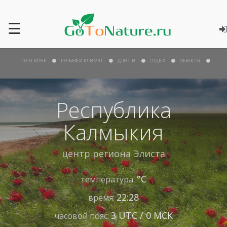
☰
О РЕГИОНЕ
РЕЛЬЕФ И КЛИМАТ
ДОРОГИ
ОТДЫХ
ОБЪЕКТЫ
Республика
Калмыкия
центр региона
Элиста
°С
температура:
22:28
время:
3 UTC / 0 МСК
часовой пояс: