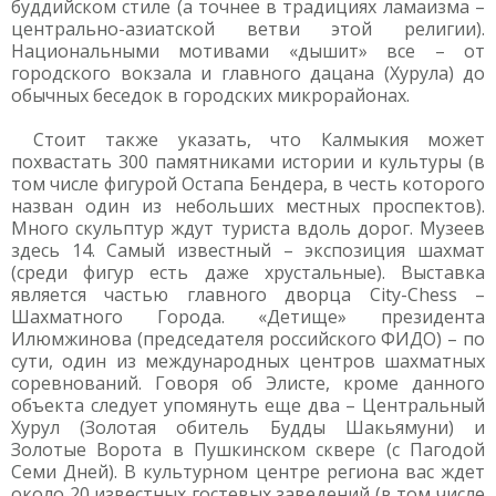
буддийском стиле (а точнее в традициях ламаизма –
центрально-азиатской ветви этой религии).
Национальными мотивами «дышит» все – от
городского вокзала и главного дацана (Хурула) до
обычных беседок в городских микрорайонах.
Стоит также указать, что Калмыкия может
похвастать 300 памятниками истории и культуры (в
том числе фигурой Остапа Бендера, в честь которого
назван один из небольших местных проспектов).
Много скульптур ждут туриста вдоль дорог. Музеев
здесь 14. Самый известный – экспозиция шахмат
(среди фигур есть даже хрустальные). Выставка
является частью главного дворца City-Chess –
Шахматного Города. «Детище» президента
Илюмжинова (председателя российского ФИДО) – по
сути, один из международных центров шахматных
соревнований. Говоря об Элисте, кроме данного
объекта следует упомянуть еще два – Центральный
Хурул (Золотая обитель Будды Шакьямуни) и
Золотые Ворота в Пушкинском сквере (с Пагодой
Семи Дней). В культурном центре региона вас ждет
около 20 известных гостевых заведений (в том числе