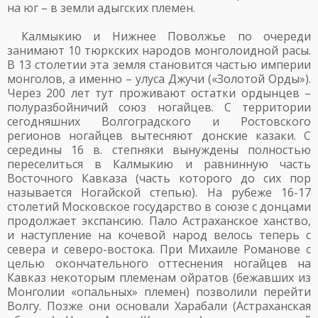
на юг – в земли адыгских племен.
Калмыкию и Нижнее Поволжье по очереди
занимают 10 тюркских народов монголоидной расы.
В 13 столетии эта земля становится частью империи
монголов, а именно – улуса Джучи («Золотой Орды»).
Через 200 лет тут проживают остатки ордынцев –
полуразбойничий союз ногайцев. С территории
сегодняшних Волгоградского и Ростовского
регионов ногайцев вытесняют донские казаки. С
середины 16 в. степняки вынуждены полностью
переселиться в Калмыкию и равнинную часть
Восточного Кавказа (часть которого до сих пор
называется Ногайской степью). На рубеже 16-17
столетий Московское государство в союзе с донцами
продолжает экспансию. Пало Астраханское ханство,
и наступление на кочевой народ велось теперь с
севера и северо-востока. При Михаиле Романове с
целью окончательного оттеснения ногайцев на
Кавказ некоторым племенам ойратов (бежавших из
Монголии «опальных» племен) позволили перейти
Волгу. Позже они основали Харабали (Астраханская