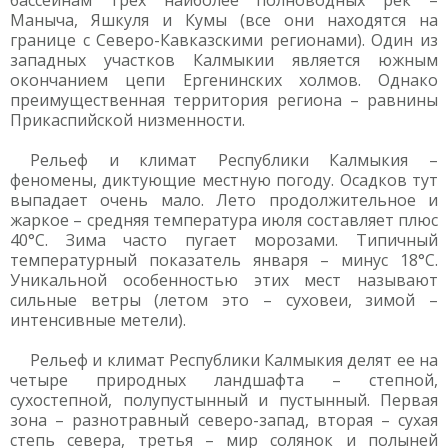
бассейнам трех наиболее полноводных рек –
Маныча, Яшкуля и Кумы (все они находятся на
границе с Северо-Кавказскими регионами). Один из
западных участков Калмыкии является южным
окончанием цепи Ергенинских холмов. Однако
преимущественная территория региона – равнины
Прикаспийской низменности.
Рельеф и климат Республики Калмыкия –
феномены, диктующие местную погоду. Осадков тут
выпадает очень мало. Лето продолжительное и
жаркое – средняя температура июля составляет плюс
40°С. Зима часто пугает морозами. Типичный
температурный показатель января – минус 18°С.
Уникальной особенностью этих мест называют
сильные ветры (летом это – суховеи, зимой –
интенсивные метели).
Рельеф и климат Республики Калмыкия делят ее на
четыре природных ландшафта – степной,
сухостепной, полупустынный и пустынный. Первая
зона – разнотравный северо-запад, вторая – сухая
степь севера, третья – мир солянок и полыней