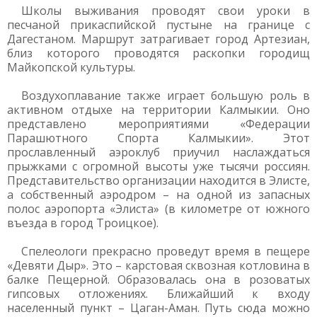
Школы выживания проводят свои уроки в
песчаной прикаспийской пустыне на границе с
Дагестаном. Маршрут затрагивает город Артезиан,
близ которого проводятся раскопки городищ
Майкопской культуры.
Воздухоплавание также играет большую роль в
активном отдыхе на территории Калмыкии. Оно
представлено мероприятиями «Федерации
Парашютного Спорта Калмыкии». Этот
прославленный аэроклуб приучил наслаждаться
прыжками с огромной высоты уже тысячи россиян.
Представительство организации находится в Элисте,
а собственный аэродром – на одной из запасных
полос аэропорта «Элиста» (в километре от южного
въезда в город Троицкое).
Спелеологи прекрасно проведут время в пещере
«Девяти Дыр». Это – карстовая сквозная котловина в
балке Пещерной. Образовалась она в розоватых
гипсовых отложениях. Ближайший к входу
населенный пункт – Цаган-Аман. Путь сюда можно