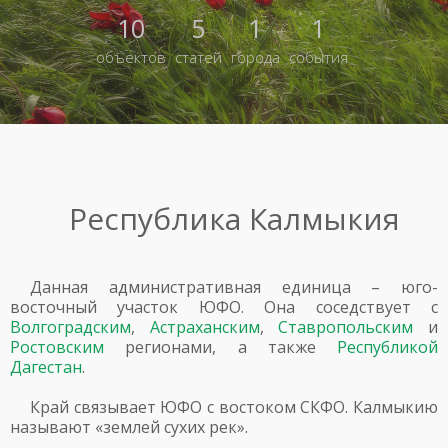
10
5
1
1
объектов
статей
города
события
Республика Калмыкия
Данная административная единица – юго-
восточный участок ЮФО. Она соседствует с
Волгоградским
,
Астраханским
,
Ставропольским
и
Ростовским
регионами, а также
Республикой
Дагестан
.
Край связывает ЮФО с востоком СКФО. Калмыкию
называют «землей сухих рек».