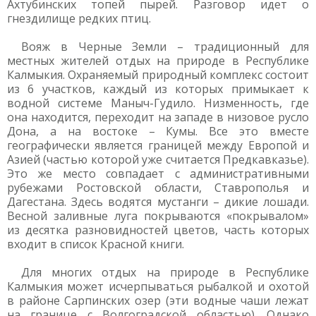
Ахтубинских топей пырей. Разговор идет о
гнездилище редких птиц.
Вояж в Черные Земли – традиционный для
местных жителей отдых на природе в Республике
Калмыкия. Охраняемый природный комплекс состоит
из 6 участков, каждый из которых примыкает к
водной системе Маныч-Гудило. Низменность, где
она находится, переходит на западе в низовое русло
Дона, а на востоке – Кумы. Все это вместе
географически является границей между Европой и
Азией (частью которой уже считается Предкавказье).
Это же место совпадает с административными
рубежами Ростовской области, Ставрополья и
Дагестана. Здесь водятся мустанги – дикие лошади.
Весной заливные луга покрываются «покрывалом»
из десятка разновидностей цветов, часть которых
входит в список Красной книги.
Для многих отдых на природе в Республике
Калмыкия может исчерпываться рыбалкой и охотой
в районе Сарпинских озер (эти водные чаши лежат
на границе с Волгоградской областью). Однако