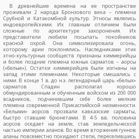
В древнейшие времена на ее пространстве
проживали 2 народа Бронзового века – племена
Срубной и Катакомбной культур. Этносы являлись
индоевропейскими. Их главным отличием были
сложные по архитектуре захоронения. Их
представители любили посыпать покойников
красной охрой. Она символизировала огонь,
которому арии поклонялись. Наследниками этих
этно-культурных сообществ признаны киммерийцы
и более поздние племена южных сарматов – аорсы
(«белые»). Остатки киммерийцев были изгнаны на
запад этими племенами. Некоторые смешались с
ними. В конце 1 в. до н.э. легендарный царь «белых»
сарматов Спадин располагал хорошо
обмундированным и обученным войском из 200 000
всадников, подчинившим себе более мелкие
племена современной Прикаспийской низменности.
«Белыми» аорсов прозвали кавказские сарматы,
быстро ставшие брюнетами. В 4-5 вв. половина
аорсов оседает на земле, став земледельческой
частью империи аланов. Во время вторжения гуннов
аланы повсеместно покидают степи, переселившись