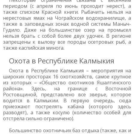
Некоторые ограничения связаны с весенним
периодом (с апреля по июнь проходит нерест), а
также списком Красной книги. Рыбачить нельзя на
нерестовых ямах на Чограйском водохранилище, а
также в заповедных зонах водной системы Маныч-
Гудило. Даже на большинстве озер на промысел
нельзя брать с собой более двух удочек. В регионе
запрещены к вылову все породы осетровых рыб, а
также каспийская минога.
Охота в Республике Калмыкия
Охота в Республике Калмыкия – мероприятия на
широких просторах 16 охотхозяйств, самое крупное
из которых – «Общество охотников Яшалтинского
района». Здесь, на границе с Восточной
Ростовщиной, представлено все зверье, которое
водится в Калмыкии. В первую очередь, сюда
приезжают пострелять кабана (которого здесь
разводят), а также косулю (количество особей для
отстрела сильно ограничено).
Большинство охотничьих баз отдыха (также, как и