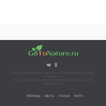
Рыбалка на
Каспийском море
Река Западный Маныч
Рыбалка на Волге.
Республика Калмыкия
© 2015-2022 Все права защищены. Копировать материалы
разрешается,
но с обязательной активной гиперссылкой на наш сайт
gotonature.ru
РЕГИОНЫ
МЕСТА
СТАТЬИ
ФОТО