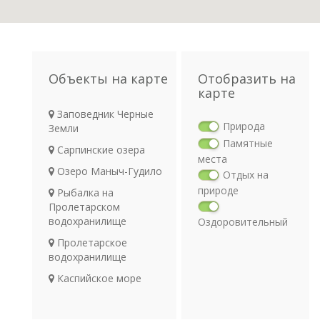
Объекты на карте
Отобразить на
карте
Заповедник Черные
Природа
Земли
Памятные
Сарпинские озера
места
Озеро Маныч-Гудило
Отдых на
природе
Рыбалка на
Пролетарском
водохранилище
Оздоровительный
отдых
Пролетарское
Религия
водохранилище
Археология
Каспийское море
Транспорт
Река Большой
Егорлык