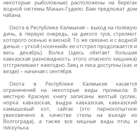
некоторые рыболовные) расположены на берегах
водной системы Маныч-Гудило. Вам предложат дом
чабана.
Охота в Республике Калмыкия – выход на полевую
дичь, в первую очередь, на дикого гуся, стреляют
которого осенью и весной. То же связано и с водной
дичью – уткой («осенний» ее отстрел продолжается и
весь декабрь). Волка (здесь обитает большая
кавказская разновидность этого опасного хищника)
отстреливают ежегодно. Заяц и лиса доступны (как и
везде) – начиная с сентября.
Охота в Республике Калмыкия касается
ограничений на некоторые виды промысла. В
местную Красную книгу записаны желтый суслик,
норка кавказская, выдра кавказская, кавказский
камышовый кот, сайгак (это парнокопытное
увековечено в качестве стелы на въезде из
Волгограда), а также все хищные виды птиц и
пискулька.