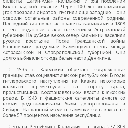
область), Цаган-Аман (Калмыкия) и ряд поселений
Волгоградской области. Через 100 лет «калмыков»
(так прозвали ойратов) пустили еще западнее – они
освоили остальные районы современной родины.
Последний хан перестал править калмыками в 1803
г., его поданные стали населением Астраханской
губернии. На рубеже веков север Калмыкии заселили
русские крестьяне. После Гражданской войны
большевики разделили Калмыцкую степь между
Астраханской и Ставропольской губернией. Они
долго выбивали отсюда белые части Деникина.
С 1935 г. Калмыкия обретает современные
границы, став социалистической республикой. В годы
гитлеровского наступления на Кавказ некоторые
калмыки переметнулись на сторону врага,
прельстившись восстановлением власти княжеских
родов. В 1943 г. фашистские сателлиты вместе со
всеми родственниками были депортированы в
Сибирь. На данный момент калмыки составляют не
более 57 процентов населения республики.
Сегодня Республика Калмыкия – родина 277 803