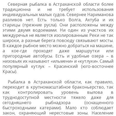
Северная рыбалка в Астраханской области более
традиционна и не требует использования
индивидуальных малых судов. Севернее Нариманова
разливов нет. Есть только Волга, Ахтуба и их
старицы (прежние русла). Они расположены между
этими двумя водоемами. Ни один из участков их
междуречья не является изолированным. Реки не так
широки, а разные берега повсюду связывают мосты.
В каждое рыбное место можно добраться на машине,
а кое-где проходят даже маршрутки или
пригородные автобусы. Есть и удобные озера – в
низовьях их называют «ильмени» и «кутлуки». Самый
популярный кутлук – Красинский (юго-восточнее
Красы).
Рыбалка в Астраханской области, как правило,
переходит в крупномасштабное браконьерство, так
как контролировать уровень вылова в
труднодоступной местности тяжело даже для
сегодняшнего рыбнадзора (оснащенного
быстроходными катерами). Мало кто соблюдает
закон, охраняющий нерестовые зоны. Население