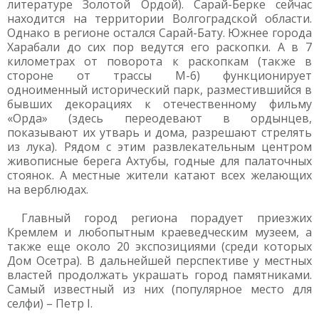
литературе Золотой Ордой). Сарай-Берке сейчас
находится на территории Волгоградской области.
Однако в регионе остался Сарай-Бату. Южнее города
Харабали до сих пор ведутся его раскопки. А в 7
километрах от поворота к раскопкам (также в
стороне от трассы М-6) функционирует
одноименный исторический парк, разместившийся в
бывших декорациях к отечественному фильму
«Орда» (здесь переодевают в ордынцев,
показывают их утварь и дома, разрешают стрелять
из лука). Рядом с этим развлекательным центром
живописные берега Ахтубы, годные для палаточных
стоянок. А местные жители катают всех желающих
на верблюдах.
Главный город региона порадует приезжих
Кремлем и любопытным краеведческим музеем, а
также еще около 20 экспозициями (среди которых
Дом Осетра). В дальнейшей перспективе у местных
властей продолжать украшать город памятниками.
Самый известный из них (популярное место для
селфи) – Петр I.