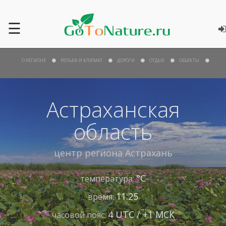
☰
О РЕГИОНЕ
РЕЛЬЕФ И КЛИМАТ
ДОРОГИ
ОТДЫХ
ОБЪЕКТЫ
Астраханская
область
центр региона
Астрахань
°С
температура:
11:25
время:
4 UTC / +1 МСК
часовой пояс: