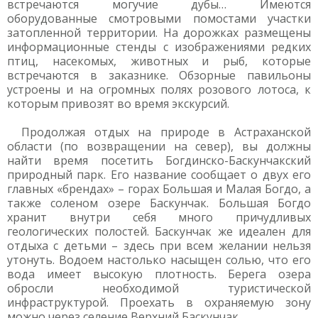
встречаются могучие дубы… Имеются
оборудованные смотровыми помостами участки
затопленной территории. На дорожках размещены
информационные стенды с изображениями редких
птиц, насекомых, животных и рыб, которые
встречаются в заказнике. Обзорные павильоны
устроены и на огромных полях розового лотоса, к
которым привозят во время экскурсий.
Продолжая отдых на природе в Астраханской
области (по возвращении на север), вы должны
найти время посетить Богдинско-Баскунчакский
природный парк. Его название сообщает о двух его
главных «брендах» – горах Большая и Малая Богдо, а
также соленом озере Баскунчак. Большая Богдо
хранит внутри себя много причудливых
геологических полостей. Баскунчак же идеален для
отдыха с детьми – здесь при всем желании нельзя
утонуть. Водоем настолько насыщен солью, что его
вода имеет высокую плотность. Берега озера
обросли необходимой туристической
инфраструктурой. Проехать в охраняемую зону
можно через селение Верхний Баскунчак.