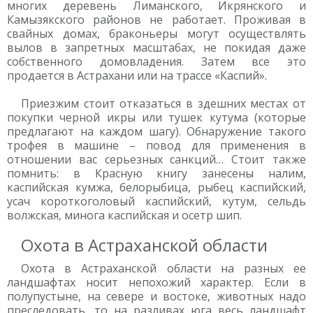
многих деревень Лиманского, Икрянского и
Камызякского районов не работает. Проживая в
свайных домах, браконьеры могут осуществлять
вылов в запретных масштабах, не покидая даже
собственного домовладения. Затем все это
продается в Астрахани или на трассе «Каспий».
Приезжим стоит отказаться в здешних местах от
покупки черной икры или тушек кутума (которые
предлагают на каждом шагу). Обнаружение такого
трофея в машине – повод для применения в
отношении вас серьезных санкций… Стоит также
помнить: в Красную книгу занесены налим,
каспийская кумжа, белорыбица, рыбец каспийский,
усач короткоголовый каспийский, кутум, сельдь
волжская, минога каспийская и осетр шип.
Охота в Астраханской области
Охота в Астраханской области на разных ее
ландшафтах носит непохожий характер. Если в
полупустыне, на севере и востоке, животных надо
преследовать, то на разливах юга весь ландшафт