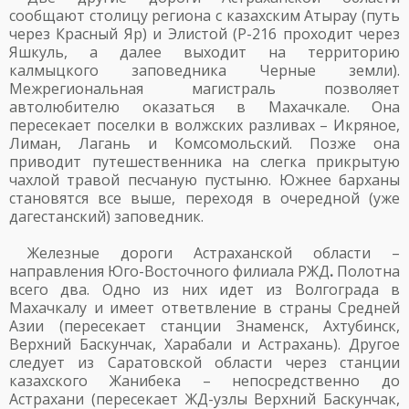
сообщают столицу региона с казахским Атырау (путь
через Красный Яр) и Элистой (Р-216 проходит через
Яшкуль, а далее выходит на территорию
калмыцкого заповедника Черные земли).
Межрегиональная магистраль позволяет
автолюбителю оказаться в Махачкале. Она
пересекает поселки в волжских разливах – Икряное,
Лиман, Лагань и Комсомольский. Позже она
приводит путешественника на слегка прикрытую
чахлой травой песчаную пустыню. Южнее барханы
становятся все выше, переходя в очередной (уже
дагестанский) заповедник.
Железные дороги Астраханской области –
направления Юго-Восточного филиала РЖД
.
Полотна
всего два. Одно из них идет из Волгограда в
Махачкалу и имеет ответвление в страны Средней
Азии (пересекает станции Знаменск, Ахтубинск,
Верхний Баскунчак, Харабали и Астрахань). Другое
следует из Саратовской области через станции
казахского Жанибека – непосредственно до
Астрахани (пересекает ЖД-узлы Верхний Баскунчак,