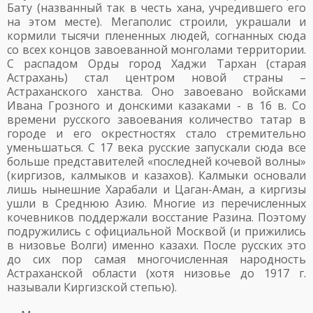
Бату (названный так в честь хана, учредившего его
на этом месте). Мегаполис строили, украшали и
кормили тысячи плененных людей, согнанных сюда
со всех концов завоеванной монголами территории.
С распадом Орды город Хаджи Тархан (старая
Астрахань) стал центром новой страны –
Астраханского ханства. Оно завоевано войсками
Ивана Грозного и донскими казаками - в 16 в. Со
времени русского завоевания количество татар в
городе и его окрестностях стало стремительно
уменьшаться. С 17 века русские запускали сюда все
больше представителей «последней кочевой волны»
(киргизов, калмыков и казахов). Калмыки основали
лишь нынешние Харабали и Цаган-Аман, а киргизы
ушли в Среднюю Азию. Многие из перечисленных
кочевников поддержали восстание Разина. Поэтому
подружились с официальной Москвой (и прижились
в низовье Волги) именно казахи. После русских это
до сих пор самая многочисленная народность
Астраханской области (хотя низовье до 1917 г.
называли Киргизской степью).