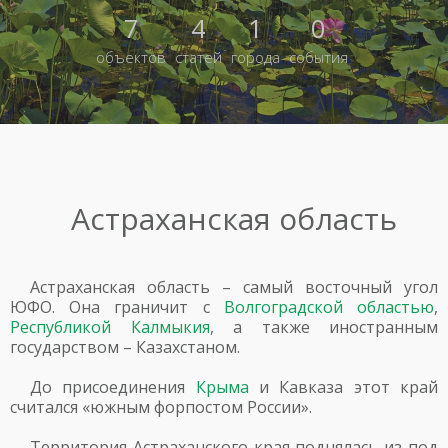
7
4
1
0
объектов
статей
города
события
Астраханская область
Астраханская область – самый восточный угол
ЮФО. Она граничит с
Волгоградской областью
,
Республикой Калмыкия
, а также иностранным
государством – Казахстаном.
До присоединения
Крыма
и Кавказа этот край
считался «южным форпостом России».
Территория Астраханского края поднялась из-под