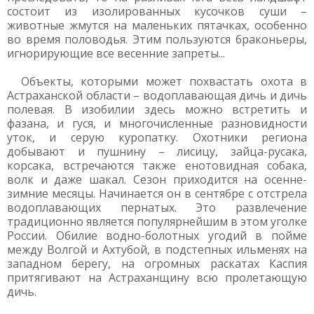
состоит из изолированных кусочков суши –
животные жмутся на маленьких пятачках, особенно
во время половодья. Этим пользуются браконьеры,
игнорирующие все весенние запреты...
Объекты, которыми может похвастать охота в
Астраханской области – водоплавающая дичь и дичь
полевая. В изобилии здесь можно встретить и
фазана, и гуся, и многочисленные разновидности
уток, и серую куропатку. Охотники региона
добывают и пушнину – лисицу, зайца-русака,
корсака, встречаются также енотовидная собака,
волк и даже шакал. Сезон приходится на осенне-
зимние месяцы. Начинается он в сентябре с отстрела
водоплавающих пернатых. Это развлечение
традиционно является популярнейшим в этом уголке
России. Обилие водно-болотных угодий в пойме
между Волгой и Ахтубой, в подстепных ильменях на
западном берегу, на огромных раскатах Каспия
притягивают на Астраханщину всю пролетающую
дичь.