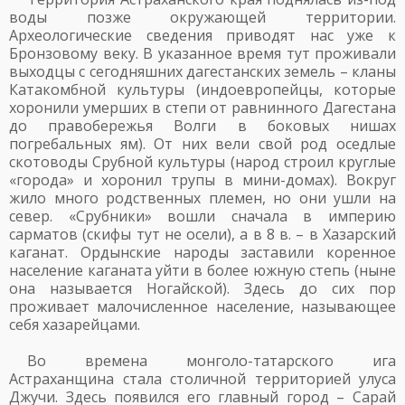
воды позже окружающей территории.
Археологические сведения приводят нас уже к
Бронзовому веку. В указанное время тут проживали
выходцы с сегодняшних дагестанских земель – кланы
Катакомбной культуры (индоевропейцы, которые
хоронили умерших в степи от равнинного Дагестана
до правобережья Волги в боковых нишах
погребальных ям). От них вели свой род оседлые
скотоводы Срубной культуры (народ строил круглые
«города» и хоронил трупы в мини-домах). Вокруг
жило много родственных племен, но они ушли на
север. «Срубники» вошли сначала в империю
сарматов (скифы тут не осели), а в 8 в. – в Хазарский
каганат. Ордынские народы заставили коренное
население каганата уйти в более южную степь (ныне
она называется Ногайской). Здесь до сих пор
проживает малочисленное население, называющее
себя хазарейцами.
Во времена монголо-татарского ига
Астраханщина стала столичной территорией улуса
Джучи. Здесь появился его главный город – Сарай