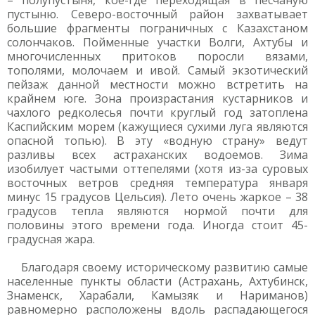
– полупустыня, кое-где переходящая в песчаную
пустыню. Северо-восточный район захватывает
большие фрагменты пограничных с Казахстаном
солончаков. Пойменные участки Волги, Ахтубы и
многочисленных притоков поросли вязами,
тополями, молочаем и ивой. Самый экзотический
пейзаж данной местности можно встретить на
крайнем юге. Зона произрастания кустарников и
чахлого редколесья почти круглый год затоплена
Каспийским морем (кажущиеся сухими луга являются
опасной топью). В эту «водную страну» ведут
разливы всех астраханских водоемов. Зима
изобилует частыми оттепелями (хотя из-за суровых
восточных ветров средняя температура января
минус 15 градусов Цельсия). Лето очень жаркое – 38
градусов тепла являются нормой почти для
половины этого времени года. Иногда стоит 45-
градусная жара.
Благодаря своему историческому развитию самые
населенные пункты области (Астрахань, Ахтубинск,
Знаменск, Харабали, Камызяк и Нариманов)
равномерно расположены вдоль распадающегося