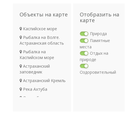
Объекты на карте
Отобразить на
карте
Каспийское море
Природа
Рыбалка на Волге.
Памятные
Астраханская область
места
Рыбалка на
Отдых на
Каспийском море
природе
Астраханский
заповедник
Оздоровительный
отдых
Астраханский Кремль
Религия
Река Ахтуба
Археология
Озеро Баскунчак.
Транспорт
Соленый алмаз природы