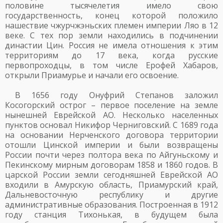
половине тысячелетия имело свою
государственность, конец которой положило
нашествие чжурчжэньских племен империи Ляо в 12
веке. С тех пор земли находились в подчинении
династии Цин. Россия не имела отношения к этим
территориям до 17 века, когда русские
первопроходцы, в том числе Ерофей Хабаров,
открыли Приамурье и начали его освоение.
В 1656 году Онуфрий Степанов заложил
Косогорский острог – первое поселение на земле
нынешней Еврейской АО. Несколько населенных
пунктов основал Никифор Черниговский. С 1689 года
на основании Нерченского договора территории
отошли Цинской империи и были возвращены
России почти через полтора века по Айгуньскому и
Пекинскому мирным договорам 1858 и 1860 годов. В
царской России земли сегодняшней Еврейской АО
входили в Амурскую область, Приамурский край,
Дальневосточную республику и другие
административные образования. Построенная в 1912
году станция Тихонькая, в будущем была