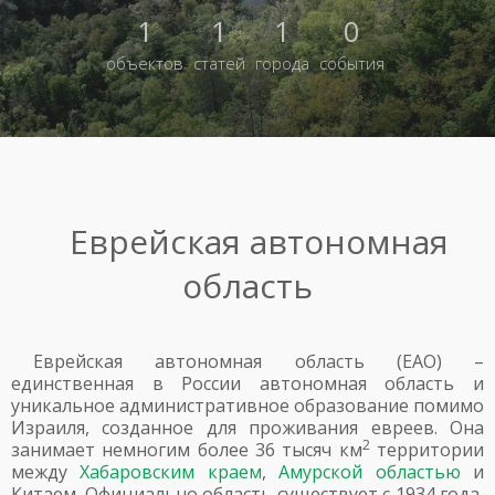
1
1
1
0
объектов
статей
города
события
Еврейская автономная
область
Еврейская автономная область (ЕАО) –
единственная в России автономная область и
уникальное административное образование помимо
Израиля, созданное для проживания евреев. Она
2
занимает немногим более 36 тысяч км
территории
между
Хабаровским краем
,
Амурской областью
и
Китаем. Официально область существует с 1934 года,