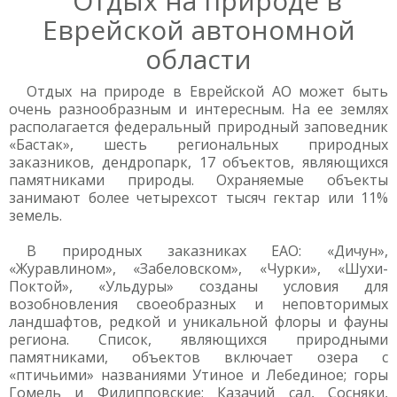
Отдых на природе в
Еврейской автономной
области
Отдых на природе в Еврейской АО может быть
очень разнообразным и интересным. На ее землях
располагается федеральный природный заповедник
«Бастак», шесть региональных природных
заказников, дендропарк, 17 объектов, являющихся
памятниками природы. Охраняемые объекты
занимают более четырехсот тысяч гектар или 11%
земель.
В природных заказниках ЕАО: «Дичун»,
«Журавлином», «Забеловском», «Чурки», «Шухи-
Поктой», «Ульдуры» созданы условия для
возобновления своеобразных и неповторимых
ландшафтов, редкой и уникальной флоры и фауны
региона. Список, являющихся природными
памятниками, объектов включает озера с
«птичьими» названиями Утиное и Лебединое; горы
Гомель и Филипповские; Казачий сал, Сосняки,