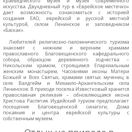
краеведческого музея и музея современного
искусства. Двухдневный тур в «Еврейское местечко»
дает возможность ознакомиться с историей
создания ЕАО, еврейской и русской местной
культурой, селом Ленинское и заповедником
«Баскак».
Любителей религиозно-паломнического туризма
знакомят с нижним и верхним храмами
православного Благовещенского кафедрального
собора, образцом деревянного зодчества –
Никольским храмом, строящимся Епархиальным
женским монастырем, Часовнями иконы Матери
Божьей и Всех Святых, храмами святых мучениц в
селе Валдгейм и Михаило-Архангельским села
Ленинское. В приходе поселка Известковый хранится
православная реликвия – обновляющаяся икона
Христова Распятия. Иудейский туризм предполагает
посещение Благовещенской синагоги, Дома
покаяния и центра еврейской культуры с
собственным музеем.