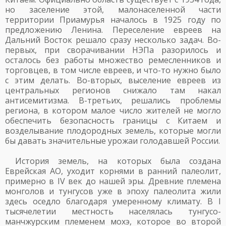
но заселение этой, малонаселенной части
территории Приамурья началось в 1925 году по
предложению Ленина. Переселение евреев на
Дальний Восток решало сразу несколько задач. Во-
первых, при сворачивании НЭПа разорилось и
осталось без работы множество ремесленников и
торговцев, в том числе евреев, и что-то нужно было
с этим делать. Во-вторых, выселение евреев из
центральных регионов снижало там накал
антисемитизма. В-третьих, решались проблемы
региона, в котором малое число жителей не могло
обеспечить безопасность границы с Китаем и
возделывание плодородных земель, которые могли
бы давать значительные урожаи голодавшей России.
История земель, на которых была создана
Еврейская АО, уходит корнями в ранний палеолит,
примерно в IV век до нашей эры. Древние племена
монголов и тунгусов уже в эпоху палеолита жили
здесь оседло благодаря умеренному климату. В I
тысячелетии местность населялась тунгусо-
манчжурским племенем мохэ, которое во второй