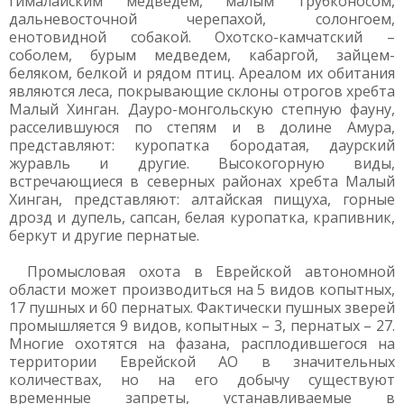
гималайским медведем, малым трубконосом,
дальневосточной черепахой, солонгоем,
енотовидной собакой. Охотско-камчатский –
соболем, бурым медведем, кабаргой, зайцем-
беляком, белкой и рядом птиц. Ареалом их обитания
являются леса, покрывающие склоны отрогов хребта
Малый Хинган. Дауро-монгольскую степную фауну,
расселившуюся по степям и в долине Амура,
представляют: куропатка бородатая, даурский
журавль и другие. Высокогорную виды,
встречающиеся в северных районах хребта Малый
Хинган, представляют: алтайская пищуха, горные
дрозд и дупель, сапсан, белая куропатка, крапивник,
беркут и другие пернатые.
Промысловая охота в Еврейской автономной
области может производиться на 5 видов копытных,
17 пушных и 60 пернатых. Фактически пушных зверей
промышляется 9 видов, копытных – 3, пернатых – 27.
Многие охотятся на фазана, расплодившегося на
территории Еврейской АО в значительных
количествах, но на его добычу существуют
временные запреты, устанавливаемые в