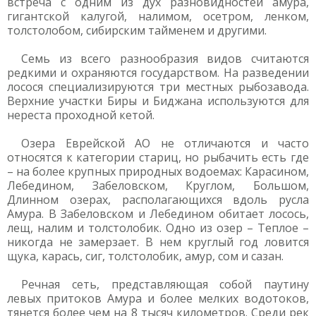
встреча с одним из дух разновидностей амура,
гигантской калугой, налимом, осетром, ленком,
толстолобом, сибирским тайменем и другими.
Семь из всего разнообразия видов считаются
редкими и охраняются государством. На разведении
лосося специализируются три местных рыбозавода.
Верхние участки Биры и Биджана используются для
нереста проходной кетой.
Озера Еврейской АО не отличаются и часто
относятся к категории стариц, но рыбачить есть где
– на более крупных природных водоемах: Карасином,
Лебедином, Забеловском, Круглом, Большом,
Длинном озерах, располагающихся вдоль русла
Амура. В Забеловском и Лебедином обитает лосось,
лещ, налим и толстолобик. Одно из озер – Теплое –
никогда не замерзает. В нем круглый год ловится
щука, карась, сиг, толстолобик, амур, сом и сазан.
Речная сеть, представляющая собой паутину
левых притоков Амура и более мелких водотоков,
тянется более чем на 8 тысяч километров. Среди рек