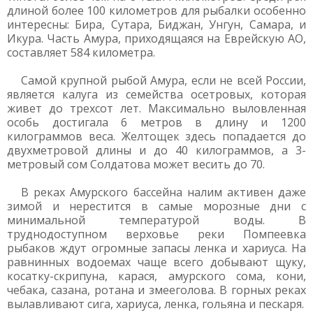
длиной более 100 километров для рыбалки особенно
интересны: Бира, Сутара, Биджан, Унгун, Самара, и
Икура. Часть Амура, приходящаяся на Еврейскую АО,
составляет 584 километра.
Самой крупной рыбой Амура, если не всей России,
является калуга из семейства осетровых, которая
живет до трехсот лет. Максимально выловленная
особь достигала 6 метров в длину и 1200
килограммов веса. Желтощек здесь попадается до
двухметровой длины и до 40 килограммов, а 3-
метровый сом Солдатова может весить до 70.
В реках Амурского бассейна налим активен даже
зимой и нерестится в самые морозные дни с
минимальной температурой воды. В
труднодоступном верховье реки Помпеевка
рыбаков ждут огромные запасы ленка и хариуса. На
равнинных водоемах чаще всего добывают щуку,
косатку-скрипуна, карася, амурского сома, кони,
чебака, сазана, ротана и змееголова. В горных реках
вылавливают сига, хариуса, ленка, гольяна и пескаря.