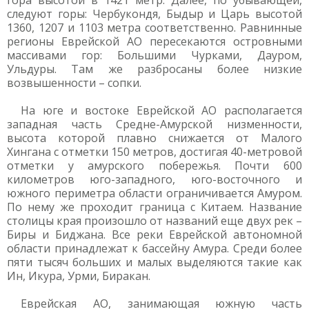
гора высотой в 1421 метр. Далее, по убывающей,
следуют горы: Чербукондя, Быдыр и Царь высотой
1360, 1207 и 1103 метра соответственно. Равнинные
регионы Еврейской АО пересекаются островными
массивами гор: Большими Чурками, Дауром,
Ульдуры. Там же разбросаны более низкие
возвышенности – сопки.
На юге и востоке Еврейской АО располагается
западная часть Средне-Амурской низменности,
высота которой плавно снижается от Малого
Хингана с отметки 150 метров, достигая 40-метровой
отметки у амурского побережья. Почти 600
километров юго-западного, юго-восточного и
южного периметра области ограничивается Амуром.
По нему же проходит граница с Китаем. Название
столицы края произошло от названий еще двух рек –
Биры и Биджана. Все реки Еврейской автономной
области принадлежат к бассейну Амура. Среди более
пяти тысяч больших и малых выделяются такие как
Ин, Икура, Урми, Биракан.
Еврейская АО, занимающая южную часть