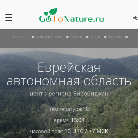
☰
О РЕГИОНЕ
РЕЛЬЕФ И КЛИМАТ
ДОРОГИ
ОТДЫХ
ОБЪЕКТЫ
Еврейская
автономная область
центр региона
Биробиджан
°С
температура:
13:04
время:
10 UTC / +7 МСК
часовой пояс: