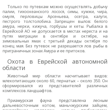
Только по путевкам можно осуществлять добычу
палии, тихоокеанского лосося, симы, кумжи, чира,
омуля, перловицы Арсеньева, осетра, калуги,
пестрого толстолобика. Запрещен вылов: белого
амура, нерки, кижуча, горбушы и кеты. Рыбалка в
Еврейской АО не допускается в местах нереста и на
путях миграции в сентябре и октябре, на
зимовальных ямах с третьей декады октября по
конец мая. Без путевок не разрешается лов рыбы в
приграничных зонах Амура и ее притоков.
Охота в Еврейской автономной
области
Животный мир области насчитывает видов:
млекопитающих около 60, пернатых – около 350. Он
сформировался из представителей различных
комплексов ландшафтов.
Приамурская фауна представлена лесным
дальневосточным котом, маньчжурским зайцем,