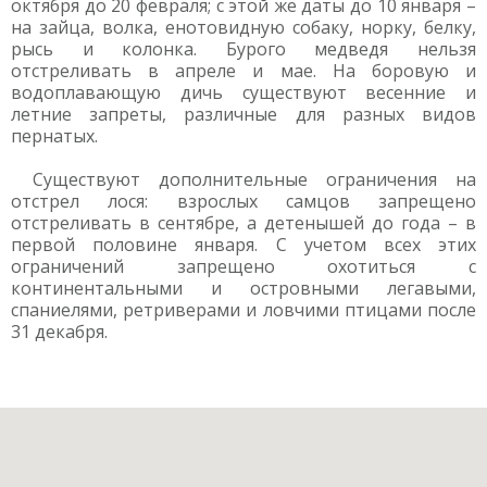
октября до 20 февраля; с этой же даты до 10 января –
на зайца, волка, енотовидную собаку, норку, белку,
рысь и колонка. Бурого медведя нельзя
отстреливать в апреле и мае. На боровую и
водоплавающую дичь существуют весенние и
летние запреты, различные для разных видов
пернатых.
Существуют дополнительные ограничения на
отстрел лося: взрослых самцов запрещено
отстреливать в сентябре, а детенышей до года – в
первой половине января. С учетом всех этих
ограничений запрещено охотиться с
континентальными и островными легавыми,
спаниелями, ретриверами и ловчими птицами после
31 декабря.