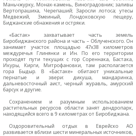
Маньчжурку, Монах-камень, Виноградовник; заливы
Вертопрашиха, Черепаший; Заросли лотоса; утесы
Медвежий, Змеиный, Лондоковскую пещеру,
Биджанские обнажения и остряки.
«Бастак» захватывает часть земель
Биробиджанского района и часть – Облученского. Он
занимает участок площадью 47х38 километров
междуречья Глинянки и Ин. По его территории
проходят пути текущих с гор Сореннака, Бастака,
Икуры, Кирги, Митрофановки, там располагается
гора Быдыр. В «Бастаке» обитают уникальные
пернатые и звери: дикуша, мандаринка,
дальневосточный аист, черный журавль, амурский
барсук и другие.
Сохранением и разумным использованием
растительных ресурсов области занят дендропарк,
находящийся всего в 9 километрах от Биробиджана.
Оздоровительный отдых в Еврейско АО
развивается вблизи шести минеральных источников,