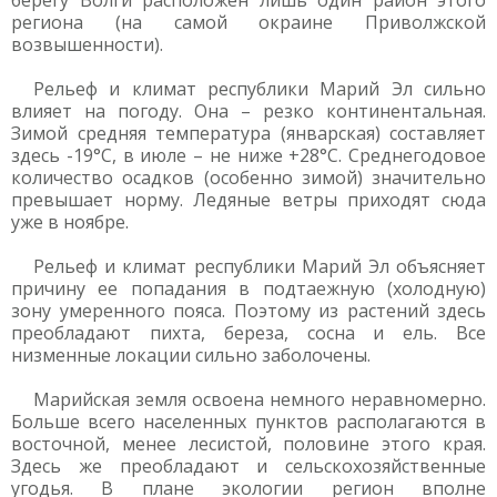
берегу Волги расположен лишь один район этого
региона (на самой окраине Приволжской
возвышенности).
Рельеф и климат республики Марий Эл сильно
влияет на погоду. Она – резко континентальная.
Зимой средняя температура (январская) составляет
здесь -19°С, в июле – не ниже +28°C. Среднегодовое
количество осадков (особенно зимой) значительно
превышает норму. Ледяные ветры приходят сюда
уже в ноябре.
Рельеф и климат республики Марий Эл объясняет
причину ее попадания в подтаежную (холодную)
зону умеренного пояса. Поэтому из растений здесь
преобладают пихта, береза, сосна и ель. Все
низменные локации сильно заболочены.
Марийская земля освоена немного неравномерно.
Больше всего населенных пунктов располагаются в
восточной, менее лесистой, половине этого края.
Здесь же преобладают и сельскохозяйственные
угодья. В плане экологии регион вполне