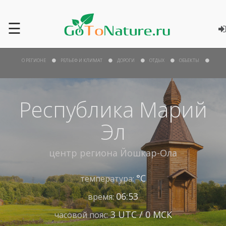
☰
О РЕГИОНЕ
РЕЛЬЕФ И КЛИМАТ
ДОРОГИ
ОТДЫХ
ОБЪЕКТЫ
Республика Марий
Эл
центр региона
Йошкар-Ола
°С
температура:
06:53
время:
3 UTC / 0 МСК
часовой пояс: