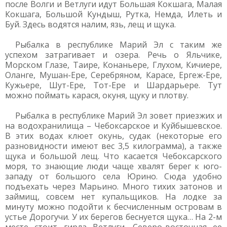
после Волги и Ветлуги идут Большая Кокшага, Малая
Кокшага, Большой Кундыш, Рутка, Немда, Илеть и
Буй. Здесь водятся налим, язь, лещ и щука.
Рыбалка в республике Марий Эл с таким же
успехом затрагивает и озера. Речь о Яльчике,
Морском Глазе, Таире, Конаньере, Глухом, Кичиере,
Оланге, Мушан-Ере, Серебряном, Карасе, Ергеж-Ере,
Кужьере, Шут-Ере, Тот-Ере и Шардарьере. Тут
можно поймать карася, окуня, щуку и плотву.
Рыбалка в республике Марий Эл зовет приезжих и
на водохранилища – Чебоксарское и Куйбышевское.
В этих водах клюет окунь, судак (некоторые его
разновидности имеют вес 3,5 килограмма), а также
щука и большой лещ. Что касается Чебоксарского
моря, то знающие люди чаще хвалят берег к юго-
западу от большого села Юрино. Сюда удобно
подъехать через Марьино. Много тихих затонов и
займищ, совсем нет купальщиков. На лодке за
минуту можно подойти к бесчисленным островам в
устье Дорогучи. У их берегов беснуется щука… На 2-м