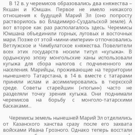
В 12 в. у черемисов образовались два княжества –
Якшан и Юмшан. Первое не имело никакого
отношения к будущей Марий Эл (оно попросту
растворилось во Владимиро-Суздальской земле). А
вот второе как раз располагалось здесь. Черемисы
Юмшана объединили горных, луговых и восточных
мари. Позже от этой «мини-империи» отпочковались
Ветлужское и Чимбулатское княжества. Повелители
всех этих государств носили титул «кугыжа». В
ордынскую эпоху монгольские ханы использовали
кугыжа для сбора налогов с подчиненного им
населения. Марийцы, проживающие на территории
нынешнего Татарстана, в 14 в. вместе с татарами
приняли ислам и ассимилировались в тюркской
среде. Советы старейшин («погын») часто не
разделяли точку зрения кугыжа. Они поднимали
черемисов на борьбу с монголо-татарскими
баскаками…
Черемисы земель нынешней Марий Эл отделились
от Казанского ханства сразу после его захвата
войсками Ивана Грозного. Однако теперь восстали