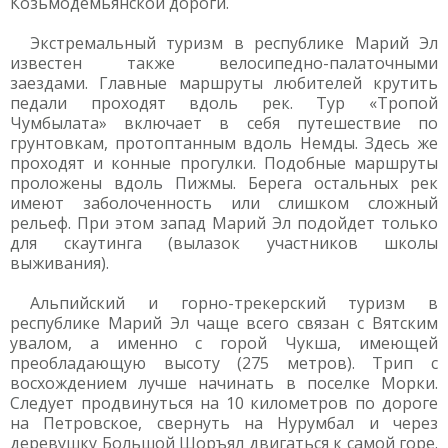
Козьмодемьянской дороги.
Экстремальный туризм в республике Марий Эл
известен также велосипедно-палаточными
заездами. Главные маршруты любителей крутить
педали проходят вдоль рек. Тур «Тропой
Чумбылата» включает в себя путешествие по
грунтовкам, протоптанным вдоль Немды. Здесь же
проходят и конные прогулки. Подобные маршруты
проложены вдоль Пижмы. Берега остальных рек
имеют заболоченность или слишком сложный
рельеф. При этом запад Марий Эл подойдет только
для скаутинга (вылазок участников школы
выживания).
Альпийский и горно-трекерский туризм в
республике Марий Эл чаще всего связан с Вятским
увалом, а именно с горой Чукша, имеющей
преобладающую высоту (275 метров). Трип с
восхождением лучше начинать в поселке Морки.
Следует продвинуться на 10 километров по дороге
на Петровское, свернуть на Нурумбал и через
деревушку Большой Шоръял двигаться к самой горе.