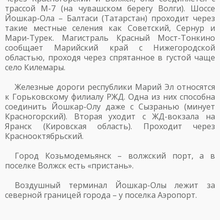
трассой М-7 (на чувашском берегу Волги). Шоссе
Йошкар-Ола – Балтаси (Татарстан) проходит через
такие местные селения как Советский, Сернур и
Мари-Турек. Магистраль Красный Мост-Тонкино
сообщает Марийский край с Нижегородской
областью, проходя через спрятанное в густой чаще
село Килемары.
Железные дороги республики Марий Эл относятся
к Горьковскому филиалу РЖД. Одна из них способна
соединить Йошкар-Олу даже с Сызранью (минует
Красногорский). Вторая уходит с ЖД-вокзала на
Яранск (Кировская область). Проходит через
Краснооктябрьский.
Город Козьмодемьянск – волжский порт, а в
поселке Волжск есть «пристань».
Воздушный терминал Йошкар-Олы лежит за
северной границей города – у поселка Аэропорт.