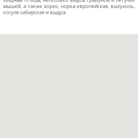
хищные птицы, несколько видов грызунов и летучих
мышей, а также хорек, норка европейская, выхухоль,
косуля сибирская и выдра.