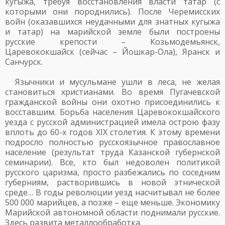
кугыжа, требуя восстановления власти татар (с
которыми они породнились). После Черемисских
войн (оказавшихся неудачными для знатных кугыжа
и татар) на марийской земле были построены
русские крепости – Козьмодемьянск,
Царевококшайск (сейчас – Йошкар-Ола), Яранск и
Санчурск.
Язычники и мусульмане ушли в леса, не желая
становиться христианами. Во время Пугачевской
гражданской войны они охотно присоединились к
восставшим. Борьба населения Царевококшайского
уезда с русской администрацией имела острою фазу
вплоть до 60-х годов XIX столетия. К этому времени
подросло полностью русскоязычное православное
население (результат труда Казанской губернской
семинарии). Все, кто был недоволен политикой
русского царизма, просто разбежались по соседним
губерниям, растворившись в новой этнической
среде… В годы революции уезд насчитывал не более
500 000 марийцев, а позже – еще меньше. Экономику
Марийской автономной области поднимали русские.
Здесь развита металлообработка.