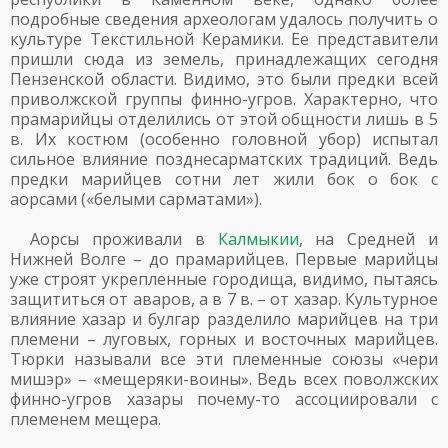
подробные сведения археологам удалось получить о
культуре Текстильной Керамики. Ее представители
пришли сюда из земель, принадлежащих сегодня
Пензенской области. Видимо, это были предки всей
приволжской группы финно-угров. Характерно, что
прамарийцы отделились от этой общности лишь в 5
в. Их костюм (особенно головной убор) испытал
сильное влияние позднесарматских традиций. Ведь
предки марийцев сотни лет жили бок о бок с
аорсами («белыми сарматами»).
Аорсы проживали в
Калмыкии
, на Средней и
Нижней Волге – до прамарийцев. Первые марийцы
уже строят укрепленные городища, видимо, пытаясь
защититься от аваров, а в 7 в. – от хазар. Культурное
влияние хазар и булгар разделило марийцев на три
племени – луговых, горных и восточных марийцев.
Тюрки называли все эти племенные союзы «чери
мишэр» – «мещеряки-воины». Ведь всех поволжских
финно-угров хазары почему-то ассоциировали с
племенем мещера.