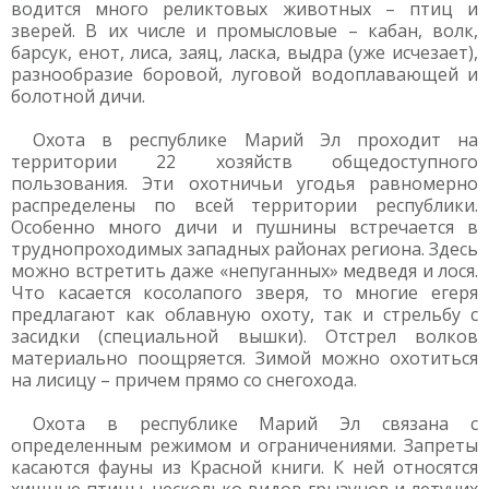
водится много реликтовых животных – птиц и
зверей. В их числе и промысловые – кабан, волк,
барсук, енот, лиса, заяц, ласка, выдра (уже исчезает),
разнообразие боровой, луговой водоплавающей и
болотной дичи.
Охота в республике Марий Эл проходит на
территории 22 хозяйств общедоступного
пользования. Эти охотничьи угодья равномерно
распределены по всей территории республики.
Особенно много дичи и пушнины встречается в
труднопроходимых западных районах региона. Здесь
можно встретить даже «непуганных» медведя и лося.
Что касается косолапого зверя, то многие егеря
предлагают как облавную охоту, так и стрельбу с
засидки (специальной вышки). Отстрел волков
материально поощряется. Зимой можно охотиться
на лисицу – причем прямо со снегохода.
Охота в республике Марий Эл связана с
определенным режимом и ограничениями. Запреты
касаются фауны из Красной книги. К ней относятся