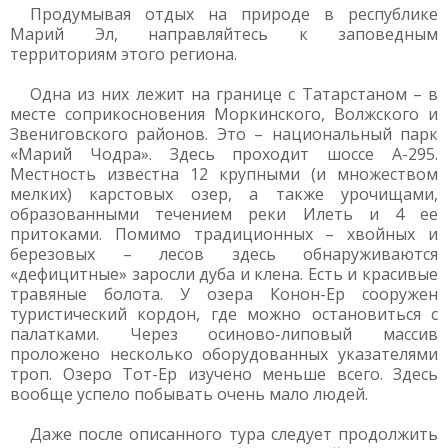
Продумывая отдых на природе в республике
Марий Эл, направляйтесь к заповедным
территориям этого региона.
Одна из них лежит на границе с Татарстаном – в
месте соприкосновения Моркинского, Волжского и
Звениговского районов. Это – национальный парк
«Марий Чодра». Здесь проходит шоссе А-295.
Местность известна 12 крупными (и множеством
мелких) карстовых озер, а также урочищами,
образованными течением реки Илеть и 4 ее
притоками. Помимо традиционных – хвойных и
березовых – лесов здесь обнаруживаются
«дефицитные» заросли дуба и клена. Есть и красивые
травяные болота. У озера Конон-Ер сооружен
туристический кордон, где можно остановиться с
палатками. Через осиново-липовый массив
проложено несколько оборудованных указателями
троп. Озеро Тот-Ер изучено меньше всего. Здесь
вообще успело побывать очень мало людей.
Даже после описанного тура следует продолжить