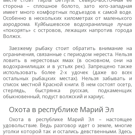
месте стоит гирла Ветлуги. Северо-восточная ее
сторона – сплошное болото, зато юго-западная
имеет много комфортных подъездов к самой воде.
Особенно в нескольких километрах от маленького
аэродрома. Куйбышевское водохранилище лучше
«покорять» с островов, лежащих напротив города
Волжск.
Заезжему рыбаку стоит обратить внимание на
ограничения, связанные с периодом нереста. Нельзя
ловить в нерестовых ямах (в основном, они на
водохранилищах и в устьях рек). Запрещено также
использовать более 2-х удочек (даже во всех
остальных рыбацких местах). Нельзя забывать и
список местной Красной книги. В нем состоят осетр,
стерлядь, быстрянка русская, подкаменщик
обыкновенный, подуст волжский и хариус.
Охота в республике Марий Эл
Охота в республике Марий Эл – настоящее
удовольствие. Ведь разговор идет о земле, многие
уголки которой так и остались девственными. Здесь