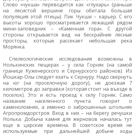
Слово «чукша» переводится как «глухарь» (раньше
на лесистой вершине горы обитала большая
популяция этой птицы). Пик Чукши – карьер. С его
высоты хорошо просматривается лежащий рядом
мини-заповедник – «Каменная гора». С другой
стороны открывается вид на бескрайние лесные
просторы, которые рассекает небольшая река
Морянка.
Спелеологические исследования возможны в
Нолькинских пещерах – у села Горняк (на самой
границе Куженерского и Сернурского районов). Из
Йошкар-Олы следует ехать к Сернуру. Надо свернуть
на юг (на проселочную дорогу), не доезжая 7
километров до заправки (которая стоит на въезде в
поселок). Это и есть проезд к селу Горняк. Само
название населенного пункта говорит о
каменоломнях, а именно о заброшенных штольнях
Агропромдорстроя. Вход в них – на берегу речушки
Нолька. Добыча камня для жерновов началась тут
еще в царские времена. В советское время не
используемые при дальнейшей добыче ходы