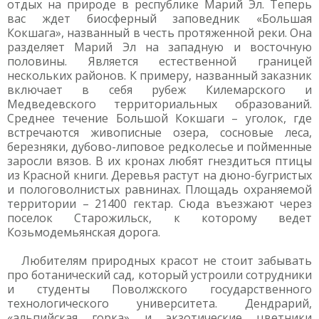
отдых на природе в республике Марий Эл. Теперь
вас ждет биосферный заповедник «Большая
Кокшага», названный в честь протяженной реки. Она
разделяет Марий Эл на западную и восточную
половины. Является естественной границей
нескольких районов. К примеру, названный заказник
включает в себя рубеж Килемарского и
Медведевского территориальных образований.
Среднее течение Большой Кокшаги – уголок, где
встречаются живописные озера, сосновые леса,
березняки, дубово-липовое редколесье и пойменные
заросли вязов. В их кронах любят гнездиться птицы
из Красной книги. Деревья растут на дюно-бугристых
и пологоволнистых равнинах. Площадь охраняемой
территории – 21400 гектар. Сюда въезжают через
поселок Старожильск, к которому ведет
Козьмодемьянская дорога.
Любителям природных красот не стоит забывать
про ботанический сад, который устроили сотрудники
и студенты Поволжского государственного
технологического университета. Дендрарий,
«альпийская горка» и экзотические цветники