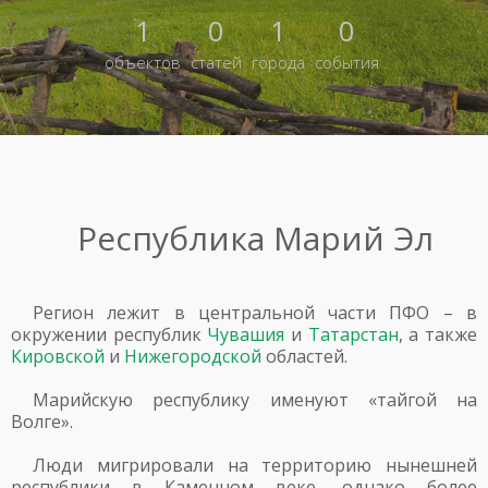
1
0
1
0
объектов
статей
города
события
Республика Марий Эл
Регион лежит в центральной части ПФО – в
окружении республик
Чувашия
и
Татарстан
, а также
Кировской
и
Нижегородской
областей.
Марийскую республику именуют «тайгой на
Волге».
Люди мигрировали на территорию нынешней
республики в Каменном веке, однако более