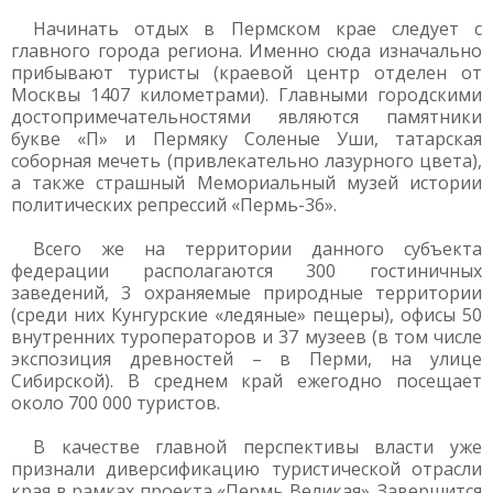
Начинать отдых в Пермском крае следует с
главного города региона. Именно сюда изначально
прибывают туристы (краевой центр отделен от
Москвы 1407 километрами). Главными городскими
достопримечательностями являются памятники
букве «П» и Пермяку Соленые Уши, татарская
соборная мечеть (привлекательно лазурного цвета),
а также страшный Мемориальный музей истории
политических репрессий «Пермь-36».
Всего же на территории данного субъекта
федерации располагаются 300 гостиничных
заведений, 3 охраняемые природные территории
(среди них Кунгурские «ледяные» пещеры), офисы 50
внутренних туроператоров и 37 музеев (в том числе
экспозиция древностей – в Перми, на улице
Сибирской). В среднем край ежегодно посещает
около 700 000 туристов.
В качестве главной перспективы власти уже
признали диверсификацию туристической отрасли
края в рамках проекта «Пермь Великая». Завершится