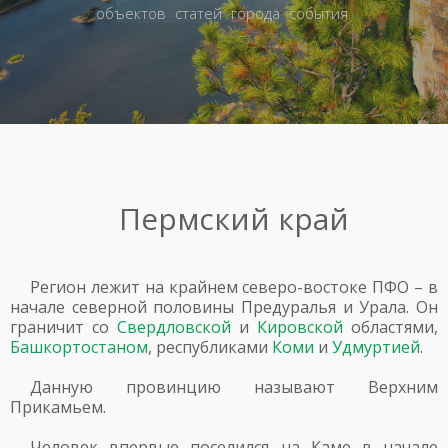
объектов
статей
города
события
Пермский край
Регион лежит на крайнем северо-востоке ПФО – в
начале северной половины Предуралья и Урала. Он
граничит со
Свердловской
и
Кировской
областями,
Башкортостаном
, республиками
Коми
и
Удмуртией
.
Данную провинцию называют Верхним
Прикамьем.
Человек впервые поселился на Каме в начале