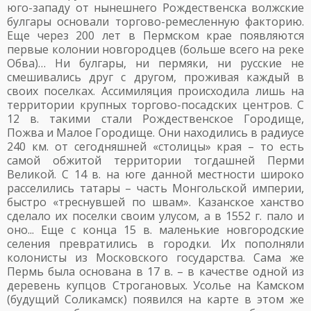
юго-западу от нынешнего Рождественска волжские
булгары основали торгово-ремесленную факторию.
Еще через 200 лет в Пермском крае появляются
первые колонии новгородцев (больше всего на реке
Обва)… Ни булгары, ни пермяки, ни русские не
смешивались друг с другом, проживая каждый в
своих поселках. Ассимиляция происходила лишь на
территории крупных торгово-посадских центров. С
12 в. такими стали Рождественское Городище,
Пожва и Малое Городище. Они находились в радиусе
240 км. от сегодняшней «столицы» края – то есть
самой обжитой территории тогдашней Перми
Великой. С 14 в. на юге данной местности широко
расселились татары – часть Монгольской империи,
быстро «треснувшей по швам». Казанское ханство
сделало их поселки своим улусом, а в 1552 г. пало и
оно... Еще с конца 15 в. маленькие новгородские
селения превратились в городки. Их пополняли
колонисты из Московского государства. Сама же
Пермь была основана в 17 в. – в качестве одной из
деревень купцов Строгановых. Усолье на Камском
(будущий Соликамск) появился на карте в этом же