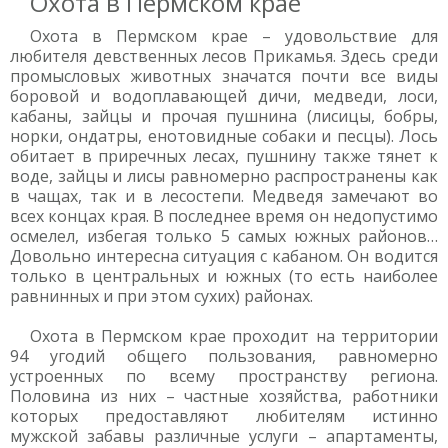
Охота в Пермском крае
Охота в Пермском крае – удовольствие для
любителя девственных лесов Прикамья. Здесь среди
промысловых животных значатся почти все виды
боровой и водоплавающей дичи, медведи, лоси,
кабаны, зайцы и прочая пушнина (лисицы, бобры,
норки, ондатры, енотовидные собаки и песцы). Лось
обитает в приречных лесах, пушнину также тянет к
воде, зайцы и лисы равномерно распространены как
в чащах, так и в лесостепи. Медведя замечают во
всех концах края. В последнее время он недопустимо
осмелел, избегая только 5 самых южных районов…
Довольно интересна ситуация с кабаном. Он водится
только в центральных и южных (то есть наиболее
равнинных и при этом сухих) районах.
Охота в Пермском крае проходит на территории
94 угодий общего пользования, равномерно
устроенных по всему пространству региона.
Половина из них – частные хозяйства, работники
которых предоставляют любителям истинно
мужской забавы различные услуги – апартаменты,