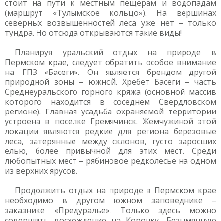
стоит на пути к местным пещерам и водопадам
(маршрут «Тулымское кольцо»). На вершинах
северных возвышенностей леса уже нет – только
тундра. Но отсюда открываются такие виды!
Планируя уральский отдых на природе в
Пермском крае, следует обратить особое внимание
на ГПЗ «Басеги». Он является брендом другой
природной зоны – южной. Хребет Басеги – часть
Среднеуральского горного кряжа (основной массив
которого находится в соседнем Свердловском
регионе). Главная усадьба охраняемой территории
устроена в поселке Гремячинск. Жемчужиной этой
локации являются редкие для региона березовые
леса, затерянные между склонов, густо заросших
елью, более привычной для этих мест. Среди
любопытных мест – рябиновое редколесье на одном
из верхних ярусов.
Продолжить отдых на природе в Пермском крае
необходимо в другом южном заповеднике –
заказнике «Предуралье». Только здесь можно
совершить восхождение на Коронку, Безымянную