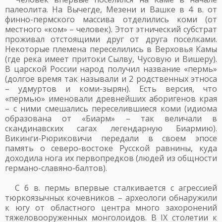
палеолита. На Вычегде, Мезени и Вашке в 4 в. от
финно-пермского массива отделились коми (от
местного «ком» – человек). Этот этнический субстрат
проживал отстоящими друг от друга поселками.
Некоторые племена переселились в Верховья Камы
(где река имеет притоки Сылву, Чусовую и Вишеру).
В царской России народ получил название «пермь»
(долгое время так называли и 2 родственных этноса
– удмуртов и коми-зырян). Есть версия, что
«пермью» именовали древнейших аборигенов края
– с ними смешались переселившиеся коми (идиома
образована от «Биарм» – так величали в
скандинавских сагах легендарную Биармию).
Викинги-Рюриковичи передали в своем эпосе
память о северо-востоке Русской равнины, куда
доходила нога их первопредков (людей из общности
германо-славяно-балтов).
С 6 в. пермь впервые сталкивается с агрессией
тюркоязычных кочевников – археологи обнаружили
к югу от областного центра много захоронений
тяжеловооруженных монголоидов. В IX столетии к