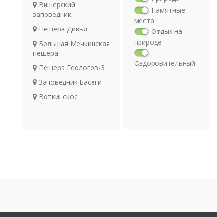
Вишерский
Памятные
заповедник
места
Пещера Дивья
Отдых на
природе
Большая Мечкинская
пещера
Оздоровительный
Пещера Геологов-3
отдых
Заповедник Басеги
Религия
Археология
Воткинское
водохранилище
Транспорт
Карстовый комплекс
Сухой Лог
Усьвинские столбы
Пещера Геологов-2
Пещера Ребристая
Большая Пашийская
пещера
Рыбалка на