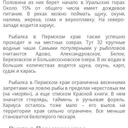
Половина из них берет начало в Уральских горах.
Около 15% от общего числа имеет дождевое
питание. В реках можно поймать щуку, окуня,
налима, жереха, сома и верхоплавку. На северо-
западе водится хариус.
Рыбалка в Пермском крае также успешно
проходит и на местных озерах. Тут 32 крупные
водные чаши. Самыми популярными у рыболовов
считаются Адово, Александровское, Белое,
Березовское и Большесосновское озера. В их водах в
больших количествах водятся щука, окунь, карп,
судак и карась.
Рыбалка в Пермском крае ограничена весенними
запретами на ловлю рыбы в пределах нерестовых ям
(на «морях»), а еще списком Красной книги. В нем
значатся стерлядь, таймень и ручьевая форель.
Хариуса осталось тоже мало – его вылов на
территории края сильно ограничен. Все меньше
становится белоперого пескаря.