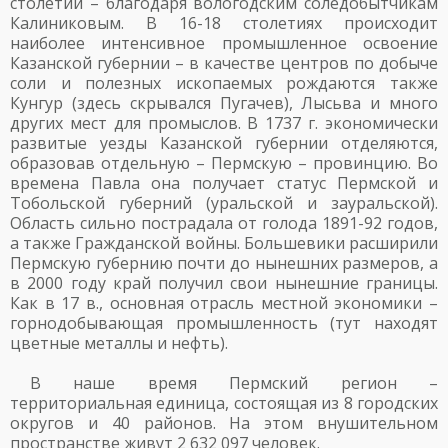
столетии – благодаря вологодским соледобытчикам
Калиниковым. В 16-18 столетиях происходит
наиболее интенсивное промышленное освоение
Казанской губернии – в качестве центров по добыче
соли и полезных ископаемых рождаются также
Кунгур (здесь скрывался Пугачев), Лысьва и много
других мест для промыслов. В 1737 г. экономически
развитые уезды Казанской губернии отделяются,
образовав отдельную – Пермскую – провинцию. Во
времена Павла она получает статус Пермской и
Тобольской губерний (уральской и зауральской).
Область сильно пострадала от голода 1891-92 годов,
а также Гражданской войны. Большевики расширили
Пермскую губернию почти до нынешних размеров, а
в 2000 году край получил свои нынешние границы.
Как в 17 в., основная отрасль местной экономики –
горнодобывающая промышленность (тут находят
цветные металлы и нефть).
В наше время Пермский регион –
территориальная единица, состоящая из 8 городских
округов и 40 районов. На этом внушительном
пространстве живут 2 632 097 человек.