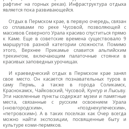
рафтинг на горных реках). Инфраструктура отдыха
является пока развивающейся.
Отдых в Пермском крае, в первую очередь, связан
со сплавами по реке Чусовой, позволяющей с
массивов Северного Урала красиво спуститься прямо
к Каме. Еще в советские времена существовало 9
маршрутов разной категории сложности. Помимо
этого, Верхнее Прикамье славится альпийским
трекингом, включающим палаточные стоянки в
красивых заповедных урочищах.
И краеведческий отдых в Пермском крае занял
свое место. Он касается познавательных туров в
саму Пермь, а также в города Соликамск,
Краснокамск, Чайковский, Чусовой, Кунгур и Лысьву.
Эти населенные пункты содержат музеи и памятные
места, связанные с русским освоением Урала
(«новгородским», «позднекупеческим»,
«петровским»). А в таких поселках как Очер всегда
можно найти экспозиции, посвященные быту и
культуре коми-пермяков.