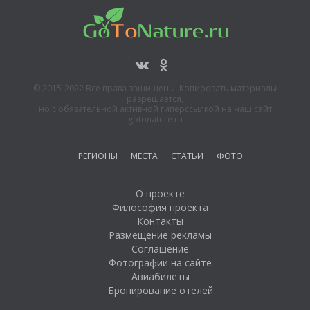
Воткинском
водохранилище
Кунгурская ледяная
пещера
Водопад Плакун
© 2015-2022 Все права защищены. Копировать материалы
разрешается,
но с обязательной активной гиперссылкой на наш сайт
gotonature.ru
РЕГИОНЫ
МЕСТА
СТАТЬИ
ФОТО
О проекте
Философия проекта
Контакты
Размещение рекламы
Соглашение
Фотографии на сайте
Авиабилеты
Бронирование отелей