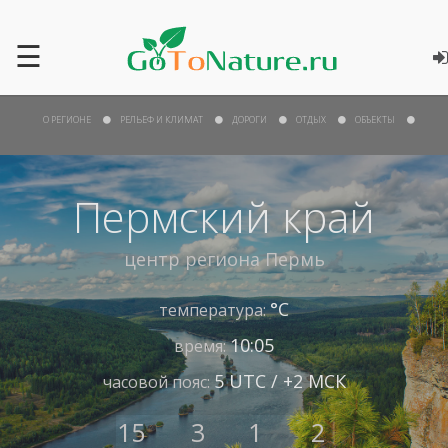
☰
О РЕГИОНЕ
РЕЛЬЕФ И КЛИМАТ
ДОРОГИ
ОТДЫХ
ОБЪЕКТЫ
Пермский край
центр региона
Пермь
°С
температура:
10:05
время:
5 UTC / +2 МСК
часовой пояс:
15
3
1
2