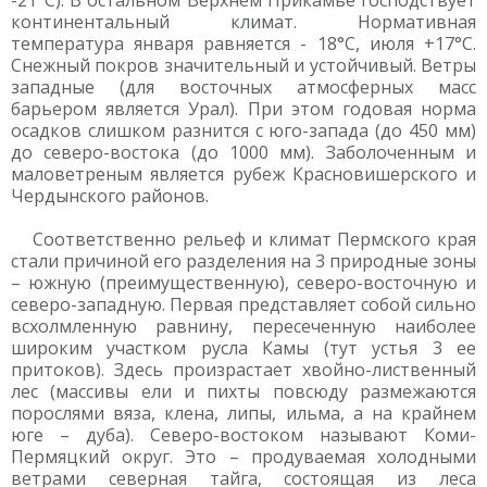
-21°C). В остальном Верхнем Прикамье господствует
континентальный климат. Нормативная
температура января равняется - 18°C, июля +17°C.
Снежный покров значительный и устойчивый. Ветры
западные (для восточных атмосферных масс
барьером является Урал). При этом годовая норма
осадков слишком разнится с юго-запада (до 450 мм)
до северо-востока (до 1000 мм). Заболоченным и
маловетреным является рубеж Красновишерского и
Чердынского районов.
Соответственно рельеф и климат Пермского края
стали причиной его разделения на 3 природные зоны
– южную (преимущественную), северо-восточную и
северо-западную. Первая представляет собой сильно
всхолмленную равнину, пересеченную наиболее
широким участком русла Камы (тут устья 3 ее
притоков). Здесь произрастает хвойно-лиственный
лес (массивы ели и пихты повсюду размежаются
порослями вяза, клена, липы, ильма, а на крайнем
юге – дуба). Северо-востоком называют Коми-
Пермяцкий округ. Это – продуваемая холодными
ветрами северная тайга, состоящая из леса