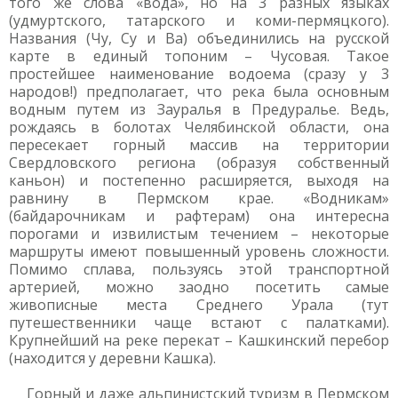
того же слова «вода», но на 3 разных языках
(удмуртского, татарского и коми-пермяцкого).
Названия (Чу, Су и Ва) объединились на русской
карте в единый топоним – Чусовая. Такое
простейшее наименование водоема (сразу у 3
народов!) предполагает, что река была основным
водным путем из Зауралья в Предуралье. Ведь,
рождаясь в болотах Челябинской области, она
пересекает горный массив на территории
Свердловского региона (образуя собственный
каньон) и постепенно расширяется, выходя на
равнину в Пермском крае. «Водникам»
(байдарочникам и рафтерам) она интересна
порогами и извилистым течением – некоторые
маршруты имеют повышенный уровень сложности.
Помимо сплава, пользуясь этой транспортной
артерией, можно заодно посетить самые
живописные места Среднего Урала (тут
путешественники чаще встают с палатками).
Крупнейший на реке перекат – Кашкинский перебор
(находится у деревни Кашка).
Горный и даже альпинистский туризм в Пермском