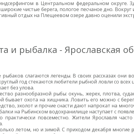
виндсерфингом в Центральном федеральном округе. Зд
широкие чистые берега, пологое песчаное дно. Вокру
ктивный отдых на Плещеевом озере давно оценили экстр
та и рыбалка - Ярославская о
е рыбаков слагаются легенды. В своих рассказах они 
руглый год стекаются любители рыбной ловли со всех
жает без улова.
тво разнообразной рыбы: окунь, жерех, плотва, суда
й бывает охота на хищника. Ловить его можно с берег
дство, эхолот и прочие снасти дают напрокат на много
балки на Рыбинском водохранилище наступает с появле
 практически повсеместно. Жители Ярославля часто
а.
только летом, но и зимой. С приходом декабря многие