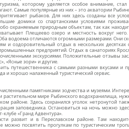
ризма, которому уделяется особое внимание, стал 
агают. Самые популярные из них – это акватории Рыби
итягивает рыбаков. Для них здесь созданы все услов
ольшие домики со спартанскими условиями проживан
обо охраняемым природным объектам, так как находи
хватывает Плещеево озеро и местность вокруг него. 
 Оба водоема отличаются огромными размерами. Они ск
тям и оздоровительный отдых в нескольких десятках 
промышленных предприятий. Отдых в санаториях Яросл
гочисленными экскурсиями. Положительные отзывы засл
», «Ясные зори» и другие.
вить путешественника с самыми разными вкусами и п
да и хорошо налаженный туристический сервис.
очисленными памятниками зодчества и музеями. Интере
 и растительном мире Рыбинского водохранилища, нуж
ком районе. Здесь сохранился уголок нетронутой тае
трация заповедника. Остановиться на ночь можно здес
т-клубе «Гранд Адвентура».
асти развит и в Переславском районе. Там находи
е можно посвятить прогулкам по туристическим троп