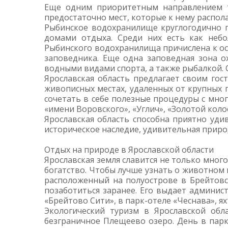
Еще одним приоритетным направлением ту
предостаточно мест, которые к нему распол
Рыбинское водохранилище круглогодично пр
домами отдыха. Среди них есть как неб
Рыбинского водохранилища причислена к ос
заповедника. Еще одна заповедная зона о
водными видами спорта, а также рыбалкой.
Ярославская область предлагает своим гос
живописных местах, удаленных от крупных 
сочетать в себе полезные процедуры с мно
«имени Воровского», «Углич», «Золотой колос
Ярославская область способна приятно уди
историческое наследие, удивительная приро
Отдых на природе в Ярославской области
Ярославская земля славится не только мног
богатство. Чтобы лучше узнать о животном
расположенный на полуострове в Брейтовс
позаботиться заранее. Его выдает админис
«Брейтово Сити», в парк-отеле «Чеснава», ях
Экологический туризм в Ярославской обл
безграничное Плещеево озеро. День в парк