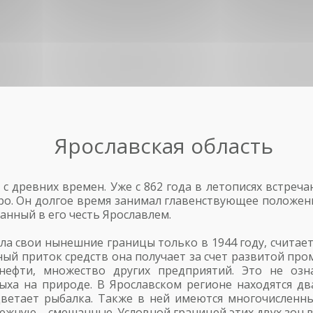
Ярославская область
 с древних времен. Уже с 862 года в летописях встреч
ро. Он долгое время занимал главенствующее положени
анный в его честь Ярославлем.
ела свои нынешние границы только в 1944 году, считае
ый приток средств она получает за счет развитой про
ефти, множество других предприятий. Это не означ
дыха на природе. В Ярославском регионе находятся д
оцветает рыбалка. Также в ней имеются многочисленн
жную – смешанные. Условной границей этих двух зон в