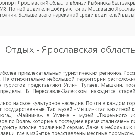
ропорт Ярославский области вблизи Рыбинска был закры
 М8. По ней водители добираются из Москвы до Ярославл
оянии. Больше всего нареканий среди водителей вызыв
Отдых - Ярославская област
иболее привлекательных туристических регионов Росс
е. На относительно небольшой территории расположи
я туристов представляют Углич, Тутаев, Мышкин, пос
ределы. В Переславле-Залесском находится стар
лько на свое культурное наследие. Почти в каждом го
государственные. Так, музей «Мыши» стал визитной 
юга», «Чайника», в Угличе – музей «Тюремного ис
ов по Волге, которые в последнее время стали очень п
туристу вполне приличный сервис. Даже в небольших
лавки, где в избытке представлены местные промыслы.