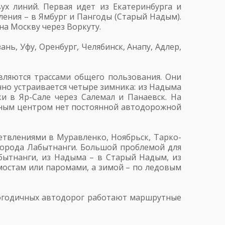
х линий. Первая идет из Екатеринбурга и
ения – в Ямбург и Пангоды (Старый Надым).
на Москву через Воркуту.
нь, Уфу, Оренбург, Челябинск, Анапу, Адлер,
вляются трассами общего пользования. Они
но устраивается четыре зимника: из Надыма
ки в Яр-Сале через Салемал и Панаевск. На
ивным центром нет постоянной автодорожной
етвлениями в Муравленко, Ноябрьск, Тарко-
 города Лабытнанги. Большой проблемой для
абытнанги, из Надыма – в Старый Надым, из
мостам или паромами, а зимой – по ледовым
логодичных автодорог работают маршрутные