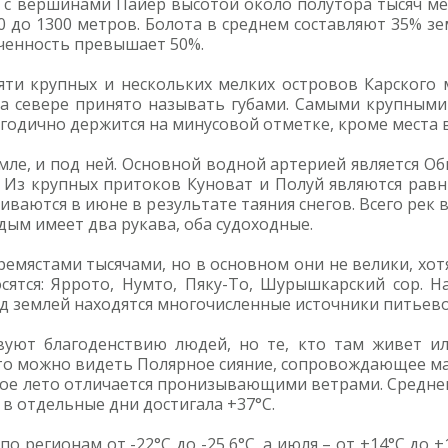
с вершинами Пайер высотой около полутора тысяч мет
 до 1300 метров. Болота в среднем составляют 35% з
оченность превышает 50%.
яти крупных и нескольких мелких островов Карского 
на севере принято называть губами. Самыми крупными 
одично держится на минусовой отметке, кроме места вп
мле, и под ней. Основной водной артерией является О
 Из крупных притоков Куноват и Полуй являются рав
ваются в июне в результате таяния снегов. Всего рек в
адым имеет два рукава, оба судоходные.
ремястами тысячами, но в основном они не велики, хо
тся: Яррото, Нумто, Пяку-То, Шурышкарский сор. Н
од землей находятся многочисленные источники питьево
вуют благоденствию людей, но те, кто там живет ил
сто можно видеть Полярное сияние, сопровождающее ма
ткое лето отличается пронизывающими ветрами. Среднег
 в отдельные дни достигала +37°С.
 регионам от -22°С до -25,6°С, а июля – от +14°С до +