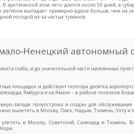
 В арктической зоне лето длится около 50 дней, в субар
ге региона выпадает примерно вдвое больше, чем на с
рной погодой из-за частых туманов.
Ямало-Ненецкий автономный о
звита слабо, и до значительной части населенных пунк
тных площадок и действует полтора десятка аэропорто
алехарда, Ямбурга и на Ямале – в районе поселков Бова
веро-западе полуострова и создан для обслуживания
жно вылететь в Москву, Омск, Надым, Тюмень, Ухту и У
улететь в Москву, Советский, Салехард и Тюмень. В
 Нори.