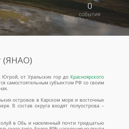
0
события
 (ЯНАО)
с Югрой, от Уральских гор до
Красноярского
ется самостоятельным субъектом РФ со своим
нах.
льких островов в Карском море и восточных
ере. В состав округа входят полуострова –
Полуй в Обь и населенный почти тридцатью
ельского типа. Более 80% населения из почти