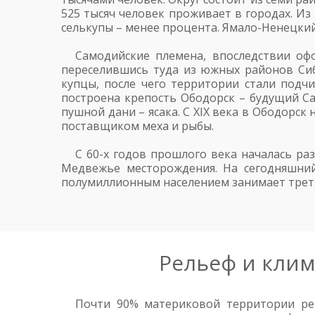
525 тысяч человек проживает в городах. Из
селькупы – менее процента. Ямало-Ненецкий 
Самодийские племена, впоследствии офо
переселившись туда из южных районов Сиб
купцы, после чего территории стали подчи
построена крепость Ободорск – будущий Сал
пушной дани – ясака. С XIX века в Ободорск
поставщиком меха и рыбы.
С 60-х годов прошлого века началась ра
Медвежье месторождения. На сегодняшний
полумиллионным населением занимает треть
Рельеф и клим
Почти 90% материковой территории рег