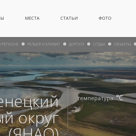
НЫ
МЕСТА
СТАТЬИ
ФОТО
О РЕГИОНЕ
РЕЛЬЕФ И КЛИМАТ
ДОРОГИ
ОТДЫХ
ОБЪЕКТЫ
енецкий
°С
температура:
й округ
(ЯНАО)