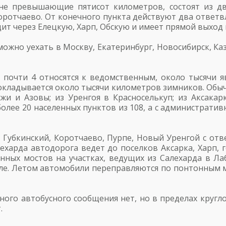
не превышающие пятисот километров, состоят из дву
ротчаево. От конечного пункта действуют два ответвл
ит через Елецкую, Харп, Обскую и имеет прямой выход 
жно уехать в Москву, Екатеринбург, Новосибирск, Каза
 почти 4 относятся к ведомственным, около тысячи я
кладывается около тысячи километров зимников. Обыч
жи и Азовы; из Уренгоя в Красноселькуп; из Аксакар
олее 20 населенных пунктов из 108, а с администрат
Губкинский, Коротчаево, Пурпе, Новый Уренгой с отв
лехарда автодорога ведет до поселков Аксарка, Харп,
янных мостов на участках, ведущих из Салехарда в Л
але. Летом автомобили переправляются по понтонным 
ного автобусного сообщения нет, но в пределах круг
.