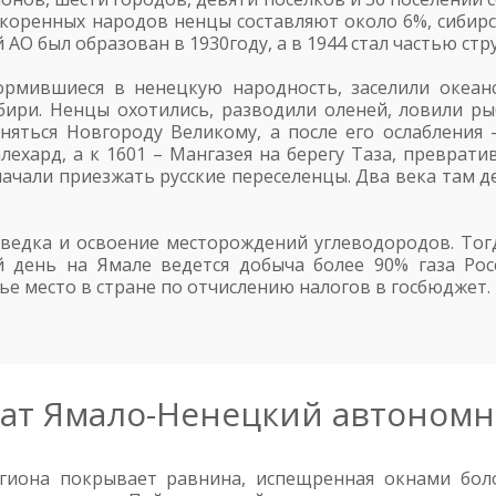
 коренных народов ненцы составляют около 6%, сибирс
АО был образован в 1930году, а в 1944 стал частью ст
рмившиеся в ненецкую народность, заселили океанс
ири. Ненцы охотились, разводили оленей, ловили рыб
няться Новгороду Великому, а после его ослабления 
ехард, а к 1601 – Мангазея на берегу Таза, преврат
 начали приезжать русские переселенцы. Два века там 
зведка и освоение месторождений углеводородов. Тог
 день на Ямале ведется добыча более 90% газа Росс
е место в стране по отчислению налогов в госбюджет.
ат Ямало-Ненецкий автономн
иона покрывает равнина, испещренная окнами болот