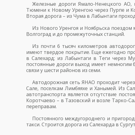
Железные дороги Ямало-Ненецкого АО, 
Тюмени к Новому Уренгою через Пурпе и Ко
Вторая дорога – из Чума в Лабынтаги проход
Из Нового Уренгоя и Ноябрьска поездом мо
Волгоград и до промежуточных станций.
Из почти 6 тысяч километров автодорог
имеют твердое покрытие. Еще ежегодно про
в Салехард; из Лабынтаги в Теги через Му
постоянные дороги выход имеет немногим б
связи у шести районов из семи.
Автодорожная сеть ЯНАО проходит через 
Сале, поселкам Лимбяяхе и Ханымей. Из Са
автотранспорта является отсутствие посто
Коротчаево – в Тазовский и возле Тарко-С
переправам.
Постоянного междугороднего и пригород
такси. Строится дорога из Салехарда в Сургут