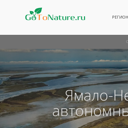
РЕГИО
Ямало-Н
автономны