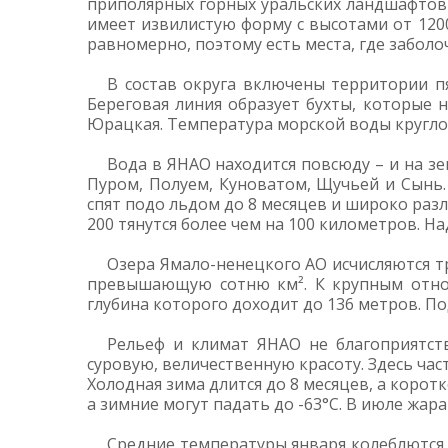
приполярных горных уральских ландшафтов 
имеет извилистую форму с высотами от 1200
равномерно, поэтому есть места, где забол
В состав округа включены территории п
Береговая линия образует бухты, которые 
Юрацкая. Температура морской воды круглог
Вода в ЯНАО находится повсюду – и на зе
Пуром, Полуем, Куноватом, Щучьей и Сынь.
спят подо льдом до 8 месяцев и широко разли
200 тянутся более чем на 100 километров. Н
Озера Ямало-ненецкого АО исчисляются т
превышающую сотню км². К крупным относя
глубина которого доходит до 136 метров. П
Рельеф и климат ЯНАО не благоприятст
суровую, величественную красоту. Здесь ча
Холодная зима длится до 8 месяцев, а коро
а зимние могут падать до -63°С. В июле жара
Средние температуры января колеблются по