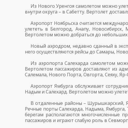
Из Нового Уренгоя самолетом можно улете
внутри округа – в Сабетту. Вертолет достав
Аэропорт Ноябрьска считается междунаро
улететь в Белгород, Анапу, Новосибирск, М
Вертолетом можно добраться до небольших
Новый аэродром, недавно сданный в эксп
него осуществляются рейсы до Самары, Ново
Из аэропорта Салехарда самолетом можн
Вертолетом пассажиров доставляют из адми
Салемала, Нового Порта, Овгорта, Сеяху, Яр
Аэропорт Ямбурга обслуживает сотрудник
Надым и Салехард. Вертолетом можно улетет
В отдаленные районы – Шурышкарский, Ям
Речные порты Салехарда, Надыма, Ямбурга, 
берегам располагаются многочисленные пр
пассажиров и играют слабую роль в Севморп