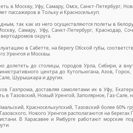
ть в Москву, Уфу, Самару, Омск, Санкт-Петербург, Нов
ляет пассажиров в Тольку и Красноселькуп.
дным, так как из него осуществляются полеты в белор
оскву, Самару, Уфу, Санкт-Петербург, Краснодар, Со
 вертодромов округа.
луатацию в Сабетте, на берегу Обской губы, соответс
го Уренгоя и Москвы.
о долететь до столицы, городов Урла, Сибири, а вну
нистративного центра до Кутопьюгана, Азов, Горок, В
-Сале, Шурышкара и других.
ов Газпрома, доставляя самолетами их в Уфу, Екатер
ь в Тазовский, Новый Уренгой, Заполярное, Газ-Сале, 
альский, Красноселькупский, Тазовский более 60% гру
Тазовского, Нового Уренгоя располагаются на берегах 
истани. В Харасавее и Ямбурге работают морские по
ути.