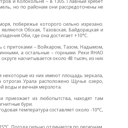
ров и Колокольня – в 1305. Главный хребет
емель, но по районам они рассредоточены не
моря, побережье которого сильно изрезано.
являются Обская, Тазовская, Байдорацкая и
адения Оби, где она достигает +10°С.
бь с притоками – Войкаром, Тазом, Надымом,
нинными, а остальные – горными. Реки ЯНАО
 округе насчитывается около 48 тысяч, из них
тя некоторые из них имеют площадь зеркала,
а отрогах Урала расположено Щучье озеро,
й воды и вечная мерзлота.
и приезжает из любопытства, находят там
гнитные бури.
одовая температура составляет около -10°С,
15°С. Погода сильно отличается по регионам,