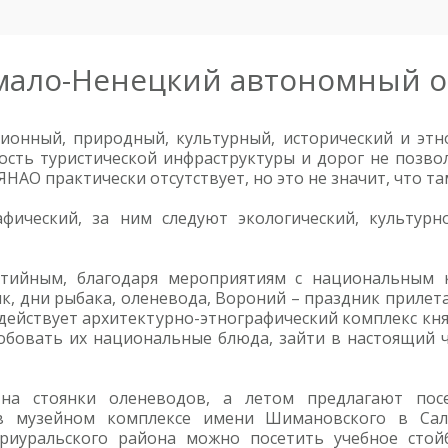
мало-Ненецкий автономный о
ионный, природный, культурный, исторический и этн
ость туристической инфраструктуры и дорог не позво
ЯНАО практически отсутствует, но это не значит, что та
фический, за ним следуют экологический, культурн
ытийным, благодаря мероприятиям с национальным 
, дни рыбака, оленевода, Вороний – праздник приле
, действует архитектурно-этнографический комплекс к
обовать их национальные блюда, зайти в настоящий 
 на стоянки оленеводов, а летом предлагают пос
 в музейном комплексе имени Шимановского в Сал
Приуральского района можно посетить учебное стойб