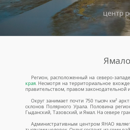
центр 
Ямало
Регион, расположенный на северо-западе
края
. Несмотря на территориальное вхожде
правительством, правом законодательной и
Округ занимает почти 750 тысяч км² арк
склонов Полярного Урала. Половина регион
Гыданский, Тазовский, и Ямал. На севере гра
Административным центром ЯНАО являетс
тысячами человек. Округ состоит из семи ра