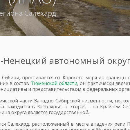
региона
Салехард
-Ненецкий автономный округ
 Сибири, простирается от Карского моря до границы 
ние в состав
Тюменской области
, он фактически явля
нициативы и представительством в федеральных орга
тической части Западно-Сибирской низменности, неско
а находится в Заполярье, а вторая – на Крайнем Сев
ница округа является государственной.
я Салехард, расположенный в месте впадения реки 
йонов, шести городов, девяти поселков и 36 поселений с