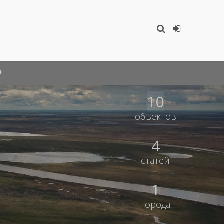
10
объектов
4
статей
1
города