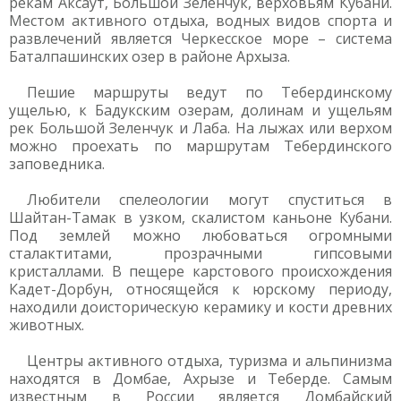
рекам Аксаут, Большой Зеленчук, верховьям Кубани.
Местом активного отдыха, водных видов спорта и
развлечений является Черкесское море – система
Баталпашинских озер в районе Архыза.
Пешие маршруты ведут по Тебердинскому
ущелью, к Бадукским озерам, долинам и ущельям
рек Большой Зеленчук и Лаба. На лыжах или верхом
можно проехать по маршрутам Тебердинского
заповедника.
Любители спелеологии могут спуститься в
Шайтан-Тамак в узком, скалистом каньоне Кубани.
Под землей можно любоваться огромными
сталактитами, прозрачными гипсовыми
кристаллами. В пещере карстового происхождения
Кадет-Дорбун, относящейся к юрскому периоду,
находили доисторическую керамику и кости древних
животных.
Центры активного отдыха, туризма и альпинизма
находятся в Домбае, Ахрызе и Теберде. Самым
известным в России является Домбайский