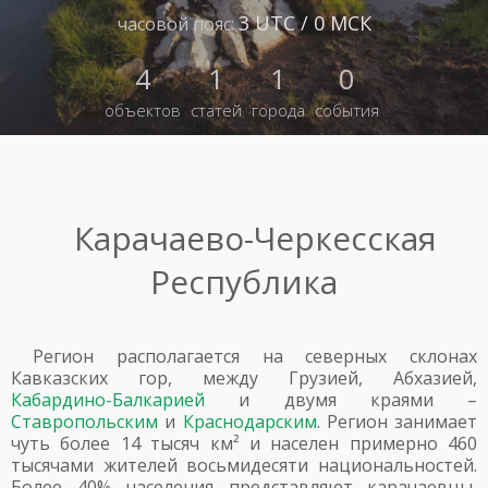
3 UTC / 0 МСК
часовой пояс:
4
1
1
0
объектов
статей
города
события
Карачаево-Черкесская
Республика
Регион располагается на северных склонах
Кавказских гор, между Грузией, Абхазией,
Кабардино-Балкарией
и двумя краями –
Ставропольским
и
Краснодарским
. Регион занимает
чуть более 14 тысяч км² и населен примерно 460
тысячами жителей восьмидесяти национальностей.
Более 40% населения представляют карачаевцы,