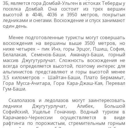
3Б, является гора Домбай-Ульген в истоках Теберды у
поселка Домбай. Она состоит из трех вершин
высотой в 4046, 4036 и 3950 метров, покрытых
ледниками и снегами. Восхождение и спуск занимают
один день.
Менее подготовленные туристы могут совершать
восхождения на вершины выше 3500 метров, но
ниже четырех – пик Инэ, горы Эрцог, Пшиш, София,
Белалакая, Семенов-Баши, Аманауз-Баши, горный
массив Джугутурлучат. Сложность восхождения не
всегда определяется высотой, поэтому интерес для
альпинистов представляют и горы высотой менее
3,5 километров – Шайтан-Баши, Плато Бермамыт,
Гора Мусса-Ачитара, Гора Кара-Джаш-Кая, Перевал
Гум-Баши.
Скалолазов и ледолазов могут заинтересовать
ледники Джугутурлучат, Алибек, Большой
Софийский, Ущелье Гоначхир. Водный туризм в
Карачаево-Черкессии осуществляется в виде
рафтинга по порожистым, стремительным горным