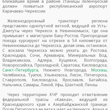
ближайшее время в районе станицы Зеленчукская
должен появиться республиканский аэропорт
Карачаево-Черкессии.
Железнодорожный транспорт региона
представлен однопутной веткой, ведущей из Усть-
Джегуты через Черкесск в Невинномысск, где она
примыкает к магистрали Баку-Ростов. Пригородные
поезда курсируют на отрезке в 54 километра от
Невинномысска до Черкесска, делая семь остановок.
С вокзала Черкесска можно уехать до Ростова,
Краснодара, Сочи, Армавира, Минеральных Вод,
Владикавказа, Адлера, Кущевки, Волгограда,
Новороссийска, Прохладной, Саратова, Кисловодска,
Санкт-Петербурга
, Нижнего Новгорода,
Москвы
,
Челябинска, Туапсе, Ульяновска, Лисок, Пятигорска,
Ставрополя, Кисловодска, Ярославля, Батайска,
Нальчика, Самары, Лихой, Уфы, Шахтной, Пензы.
Через территорию КЧР проходит ответвление
федеральной трассы «Кавказ», ведущей из
Краснодарского края к Азербайджанской границе.
После Пятигорска ее ветка идет на Черкесск, Архыз и