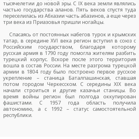
тысячелетии до новой эры. С IX века земли являлись
частью государства аланов. Пять веков спустя туда
переселилась из Абхазии часть абазинов, а еще через
три века из Приазовья пришли ногайцы.
Спасаясь от постоянных набегов турок и крымских
татар, в середине XVI века регион вступил в союз с
Российским государством, благодаря которому
русская армия в 1790 году помогла жителям разбить
турецкий корпус. Вскоре после этого территория
вошла в состав России. На месте разгрома турецкой
армии в 1804 году было построено первое русское
укрепление – станица Баталпашинская, ставшая
потом городом Черкесском. С середины XIX века
начали строиться и другие казачьи станицы. Во
время войны регион был полгода оккупирован
фашистами. С 1957 года область получила
автономию, а с 1992 – статус самостоятельной
республики.