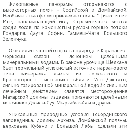
Живописные панорамы открываются с
высокогорных полян – Софийской и Домбайской.
Необычностью форм привлекают скала Сфинкс и пик
Ине, напоминающий иглу. Стремительно мчатся
среди лесов по каменистым руслам горные потоки
Гондария, Даута, Софии, Гаммеш-Чата, Большого
Зеленчука.
Оздоровительный отдых на природе в Карачаево-
Черкесии связан с лечением целебными
минеральными водами. В районе урочища Щелкана
бьет термальный углекислый источник; нарзанового
типа минералка льется из Черкесского и
Красногорского источника вблизи Усть-Джегуты;
сильно газированной минеральной водой с сильным
лечебным действием славятся месторождения
Махарской долины; издавна признаются целебными
источники Джылы-Суу, Мырзабек-Ачы и другие.
Уникальные природные условия Тебердинского
заповедника, долины Архыза, Домбайской поляны,
верховьев Кубани и Большой Лабы, сделали эти