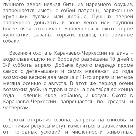
пушного зверя нельзя бить из нарезного оружия,
запрещается иметь с собой патроны, заряженные
крупными пулями или дробью. Пушных зверей
запрещено добывать в зоне лесов или группой
более пяти охотников. Запрещены к охоте серые
куропатки, фазаны, хорьки, выдры, енотовидные
собаки.
Весенняя охота в Карачаево-Черкессии на дичь –
водоплавающую или боровую разрешена 10 дней с
3-й субботы апреля. Добыча бурого медведя кроме
самок с детенышами и самих медвежат до года
возможна весной два месяца с 11-го апреля и четыре
месяца осенью с августа. В этот же период осени
возможна добыча туров и серн, а с октября до конца
года – оленей, яков, кабанов, и косуль. Охота в
Карачаево-Черкессии запрещается по средам и
четвергам.
Сроки открытия сезона, запреты на способы и
охотничьи ресурсы могут изменяться в зависимости
от погодных условий и численности животных,