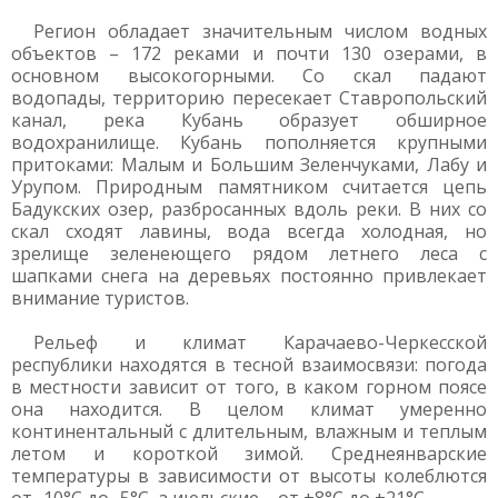
Регион обладает значительным числом водных
объектов – 172 реками и почти 130 озерами, в
основном высокогорными. Со скал падают
водопады, территорию пересекает Ставропольский
канал, река Кубань образует обширное
водохранилище. Кубань пополняется крупными
притоками: Малым и Большим Зеленчуками, Лабу и
Урупом. Природным памятником считается цепь
Бадукских озер, разбросанных вдоль реки. В них со
скал сходят лавины, вода всегда холодная, но
зрелище зеленеющего рядом летнего леса с
шапками снега на деревьях постоянно привлекает
внимание туристов.
Рельеф и климат Карачаево-Черкесской
республики находятся в тесной взаимосвязи: погода
в местности зависит от того, в каком горном поясе
она находится. В целом климат умеренно
континентальный с длительным, влажным и теплым
летом и короткой зимой. Среднеянварские
температуры в зависимости от высоты колеблются