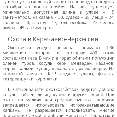
существует отдельный запрет на период с середины
сентября до конца ноября. На нее существует
минимально допустимая длина в улове – 15
сантиметров, на сазана – 30, судака – 35, леща – 24,
голавля – 20, плотву – 17, толстолобика – 45, белого
амура – 45 сантиметров.
Охота в Карачаево-Черкессии
Охотничьи угодья региона занимают 1,36
миллионов гектаров, из которых 400 тысяч
составляют леса. В них и в горах обитают популяции
оленей, туров, косуль, серн, медведей, кабанов,
норок, волков, куниц, шакалов и других зверей. Из
пернатой дичи в КЧР водятся улары, фазаны,
тетерева, утки, куропатки.
В четырнадцати охотхозяйствах ведется добыча
косуль, зайцев, лисиц, куниц и других зверей. При
охоте на мелких или средних пушных зверьков
запрещается использовать ногозахватывающие
капканы. Не разрешается использовать многие
варварские способы добычи животных. Пернатых и