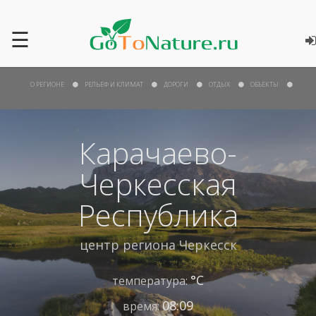
☰
О РЕГИОНЕ
РЕЛЬЕФ И КЛИМАТ
ДОРОГИ
ОТДЫХ
ОБЪЕКТЫ
Карачаево-
Черкесская
Республика
центр региона
Черкесск
°С
температура:
08:09
время: