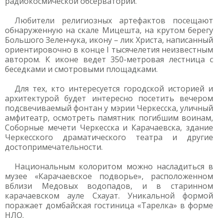
радиокосмической обсерватории.
Любители религиозных артефактов посещают
обнаруженную на скале Мицешта, на крутом берегу
Большого Зеленчука, икону – лик Христа, написанный
ориентировочно в конце I тысячелетия неизвестным
автором. К иконе ведет 350-метровая лестница с
беседками и смотровыми площадками.
Для тех, кто интересуется городской историей и
архитектурой будет интересно посетить вечером
подсвечиваемый фонтан у мэрии Черкесска, уличный
амфитеатр, осмотреть памятник погибшим воинам,
Соборные мечети Черкесска и Карачаевска, здание
Черкесского драматического театра и другие
достопримечательности.
Национальным колоритом можно насладиться в
музее «Карачаевское подворье», расположенном
вблизи Медовых водопадов, и в старинном
карачаевском ауле Схауат. Уникальной формой
поражает домбайская гостиница «Тарелка» в форме
НЛО.