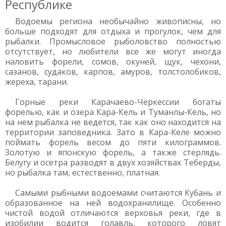
Республике
Водоемы региона необычайно живописны, но
больше подходят для отдыха и прогулок, чем для
рыбалки. Промысловое рыболовство полностью
отсутствует, но любители все же могут иногда
наловить форели, сомов, окуней, щук, чехони,
сазанов, судаков, карпов, амуров, толстолобиков,
жереха, тарани.
Горные реки Карачаево-Черкессии богаты
форелью, как и озера Кара-Кель и Туманлы-Кель, но
на нем рыбалка не ведется, так как оно находится на
территории заповедника. Зато в Кара-Келе можно
поймать форель весом до пяти килограммов.
Золотую и японскую форель, а также стерлядь.
Белугу и осетра разводят в двух хозяйствах Теберды,
но рыбалка там, естественно, платная.
Самыми рыбными водоемами считаются Кубань и
образованное на ней водохранилище. Особенно
чистой водой отличаются верховья реки, где в
изобилии водится голавль, которого ловят