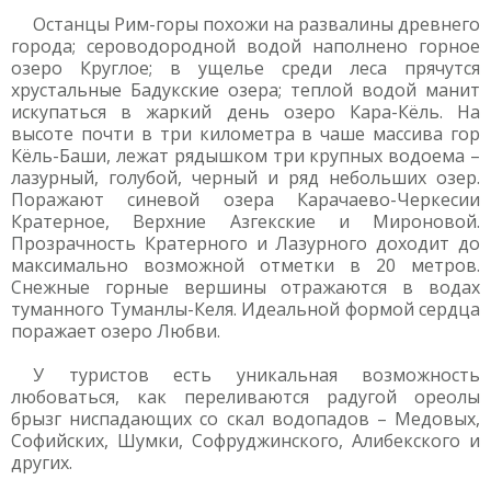
Останцы Рим-горы похожи на развалины древнего
города; сероводородной водой наполнено горное
озеро Круглое; в ущелье среди леса прячутся
хрустальные Бадукские озера; теплой водой манит
искупаться в жаркий день озеро Кара-Кёль. На
высоте почти в три километра в чаше массива гор
Кёль-Баши, лежат рядышком три крупных водоема –
лазурный, голубой, черный и ряд небольших озер.
Поражают синевой озера Карачаево-Черкесии
Кратерное, Верхние Азгекские и Мироновой.
Прозрачность Кратерного и Лазурного доходит до
максимально возможной отметки в 20 метров.
Снежные горные вершины отражаются в водах
туманного Туманлы-Келя. Идеальной формой сердца
поражает озеро Любви.
У туристов есть уникальная возможность
любоваться, как переливаются радугой ореолы
брызг ниспадающих со скал водопадов – Медовых,
Софийских, Шумки, Софруджинского, Алибекского и
других.