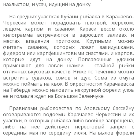
нахлыстом, и усач, идущий на донку.
На средних участках Кубани рыбалка в Карачаево-
Черкесии может порадовать плотвой, жерехом,
лещом, карпом и сазаном. Караси весом около
килограмма встречаются в заросших заливах и
местах впадения притоков. Крупными можно
считать сазанов, которых ловят закидушками,
фидером или карпфишинговыми снастями, и карпов,
которые идут на донку. Поплавочные удочки
применяют для ловли шамеи – стайной рыбки
отличных вкусовых качеств. Ниже по течению можно
встретить судаков, сомов и щук. Сома из омута
можно поймать на квок. В окрестностях Карачаевска
на Теберде можно наловить некрупной форели; улов
ее и голавля ждет на Большом Зеленчуке.
Правилами рыболовства по Азовскому бассейну
оговариваются водоемы Карачаево-Черкессии и их
участки, в которых рыбалка либо вообще запрещена,
либо на нее действует нерестовый запрет с
середины мая по середину июля. На вылов форели