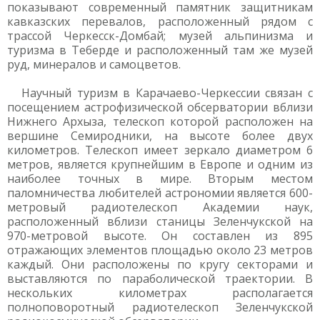
показывают современный памятник защитникам
кавказских перевалов, расположенный рядом с
трассой Черкесск-Домбай; музей альпинизма и
туризма в Теберде и расположенный там же музей
руд, минералов и самоцветов.
Научный туризм в Карачаево-Черкессии связан с
посещением астрофизической обсерватории вблизи
Нижнего Архыза, телескоп которой расположен на
вершине Семиродники, на высоте более двух
километров. Телескоп имеет зеркало диаметром 6
метров, является крупнейшим в Европе и одним из
наиболее точных в мире. Вторым местом
паломничества любителей астрономии является 600-
метровый радиотелескоп Академии наук,
расположенный вблизи станицы Зеленчукской на
970-метровой высоте. Он составлен из 895
отражающих элементов площадью около 23 метров
каждый. Они расположены по кругу секторами и
выставляются по параболической траектории. В
нескольких километрах располагается
полноповоротный радиотелескоп Зеленчукской