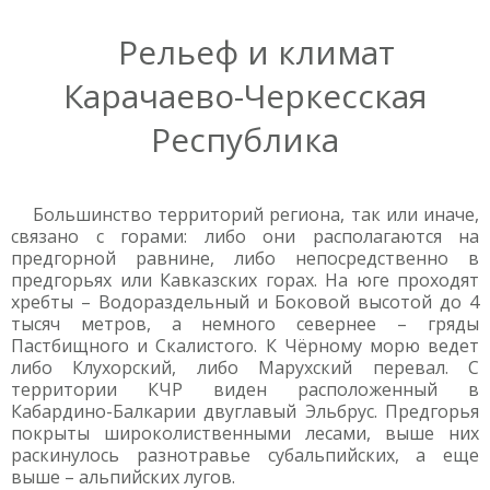
Рельеф и климат
Карачаево-Черкесская
Республика
Большинство территорий региона, так или иначе,
связано с горами: либо они располагаются на
предгорной равнине, либо непосредственно в
предгорьях или Кавказских горах. На юге проходят
хребты – Водораздельный и Боковой высотой до 4
тысяч метров, а немного севернее – гряды
Пастбищного и Скалистого. К Чёрному морю ведет
либо Клухорский, либо Марухский перевал. С
территории КЧР виден расположенный в
Кабардино-Балкарии двуглавый Эльбрус. Предгорья
покрыты широколиственными лесами, выше них
раскинулось разнотравье субальпийских, а еще
выше – альпийских лугов.