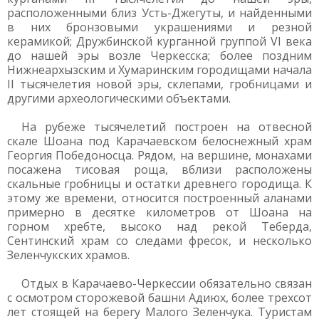
расположенными близ Усть-Джегуты, и найденными
в них бронзовыми украшениями и резной
керамикой; Дружбинской курганной группой VI века
до нашей эры возле Черкесска; более поздним
Нижнеархызским и Хумаринским городищами начала
II тысячелетия новой эры, склепами, гробницами и
другими археологическими объектами.
На рубеже тысячелетий построен на отвесной
скале Шоана под Карачаевском белоснежный храм
Георгия Победоносца. Рядом, на вершине, монахами
посажена тисовая роща, вблизи расположены
скальные гробницы и остатки древнего городища. К
этому же времени, относится построенный аланами
примерно в десятке километров от Шоана на
горном хребте, высоко над рекой Теберда,
Сентинский храм со следами фресок, и несколько
Зеленчукских храмов.
Отдых в Карачаево-Черкессии обязательно связан
с осмотром сторожевой башни Адиюх, более трехсот
лет стоящей на берегу Малого Зеленчука. Туристам