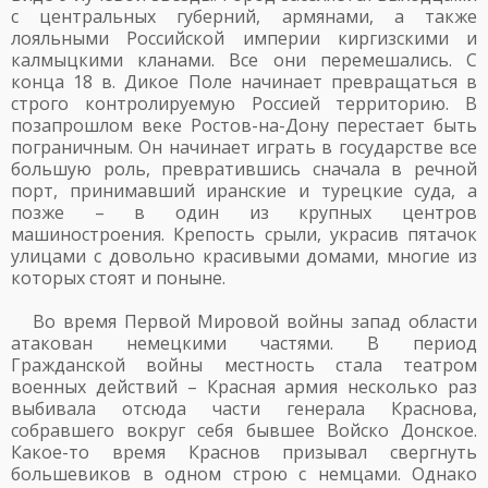
с центральных губерний, армянами, а также
лояльными Российской империи киргизскими и
калмыцкими кланами. Все они перемешались. С
конца 18 в. Дикое Поле начинает превращаться в
строго контролируемую Россией территорию. В
позапрошлом веке Ростов-на-Дону перестает быть
пограничным. Он начинает играть в государстве все
большую роль, превратившись сначала в речной
порт, принимавший иранские и турецкие суда, а
позже – в один из крупных центров
машиностроения. Крепость срыли, украсив пятачок
улицами с довольно красивыми домами, многие из
которых стоят и поныне.
Во время Первой Мировой войны запад области
атакован немецкими частями. В период
Гражданской войны местность стала театром
военных действий – Красная армия несколько раз
выбивала отсюда части генерала Краснова,
собравшего вокруг себя бывшее Войско Донское.
Какое-то время Краснов призывал свергнуть
большевиков в одном строю с немцами. Однако