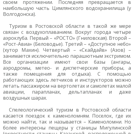
своем протяжении. Последняя превращается в
наибольшую часть Цимлянского водохранилища (у
Волгодонска).
Туризм в Ростовской области в такой же мере
связан с воздухоплаванием. Вокруг города четыре
аэроклуба. Первый – «РОСТО» (Гниловская). Второй –
«Рост-Авиа» (Беловодье). Третий – «Доступное небо»
(хутор Махин). Четвертый – «Скайдайв» (Азов) –
занимается исключительно парашютным экстримом.
Все организации имеют свои базы (ангары,
аэродромы, метео- и диспетчерские приборы, а
также помещения для отдыха). С помощью
работающих здесь летчиков и инструкторов можно
летать пассажиром на вертолетах и самолетах малой
авиации, парапланах, дельтапланах и даже
воздушных шарах.
Спелеологический туризм в Ростовской области
касается поездок к каменоломням. Поселок, где их
можно найти, так и называется – Каменоломни. Но
более интересны пещеры у станицы Мигулинской
(окрестности станицы Казанской, расположенной в