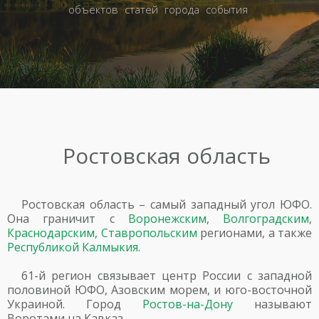
объектов
статей
города
события
Ростовская область
Ростовская область – самый западный угол ЮФО.
Она граничит с
Воронежским
,
Волгоградским
,
Краснодарским
,
Ставропольским
регионами, а также
Республикой Калмыкия
.
61-й регион связывает центр России с западной
половиной ЮФО, Азовским морем, и юго-восточной
Украиной. Город
Ростов-на-Дону
называют
Воротами на Кавказ.