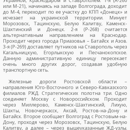
Украиной, Краснодаром и Ставрополем. 1-я (А-260
или М-21), начинаясь на западе Волгограда, доходит
до М-4, переходит по ее участку до КПП «Донецк» и
исчезает на украинской территории. Минует
Морозовск, Тацинскую, Белую Калитву, Каменск-
Шахтинский и Донецк. 2-я (Р-268) считается
альтернативным направлением на Краснодар.
Проходит через города Приазовья – Батайск и Азов.
3-я (Р-269) доставляет путников на Ставрополь через
Кагальницкую, Егорлыкскую и Песчанокопское.
Данную административную единицу пересекает
очень много других дорог, создавая удобную
транспортную сеть.
Железные дороги Ростовской области –
направления Юго-Восточного и Северо-Кавказского
филиалов РЖД. Стратегических полотна три. Одно
соединяет Москву с Новороссийском. Проходит
через Миллерово, Каменск-Шахтинский, Лихую,
Шахты, Новочеркасск, Аксай, Ростов-на-Дону и
Батайск. Второе сообщает Волгоград с Ростовым-на-
Дону, проходя через Морозовск, Тацинскую, Белую
Калитву, а далее – через вышеуказанные ЖД-узлы.