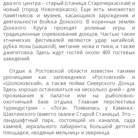
два его центра – старый (станица Старочеркасская) и
новый (город Новочеркасск). Еще есть множество
памятников и музеев, касающихся зарождения и
деятельности Войска Донского. В коренных землях
Донского Круга проходят ролевые игры и
традиционные соревнования донцов. Частью таких
этнических фестивалей являются удар нагайкой,
рубка лозы (шашкой), метание ножа и пики, а также
джигитовка. Здесь ждут гостей около 400 гостевых
заведений.
Отдых в Ростовской области известен такими
урочищами как заповедники «Ростовский» и
«Шолоховский», а также пойма Северского Донца.
Здесь хорошо остановиться на несколько дней – для
проживания в палатке или на рыболовно-
охотничьей базе отдыха. Главная перспектива
туриндустрии – «Лога». Появилась у Каменск-
Шахтинского (вместо свалки Старой Станицы). Это –
ландшафтный парк, состоящий из каналов, сада
камней, зеркального лабиринта, большой детской
площадки, «водяных мельниц» и зверинца.