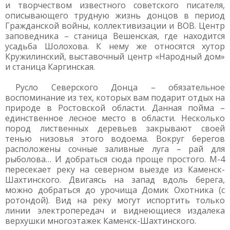
и творчеством известного советского писателя,
описывающего трудную жизнь донцов в период
Гражданской войны, коллективизации и ВОВ. Центр
заповедника – станица Вешенская, где находится
усадьба Шолохова. К нему же относятся хутор
Кружилинский, выставочный центр «Народный дом»
и станица Каргинская.
Русло Северского Донца – обязательное
воспоминание из тех, которых вам подарит отдых на
природе в Ростовской области. Данная пойма –
единственное лесное место в области. Несколько
пород лиственных деревьев закрывают своей
тенью низовья этого водоема. Вокруг берегов
расположены сочные заливные луга – рай для
рыболова… И добраться сюда проще простого. М-4
пересекает реку на северном выезде из Каменск-
Шахтинского. Двигаясь на запад вдоль берега,
можно добраться до урочища Домик Охотника (с
ротондой). Вид на реку могут испортить только
линии электропередач и виднеющиеся издалека
верхушки многоэтажек Каменск-Шахтинского.