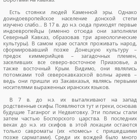
Есть стоянки людей Каменной эры. Однако
доиндоевропейское население донской степи
изучено слабо… В 17 в. до н.э. сюда приходят первые
индоевропейцы (именно отсюда они заполняли
Северный Кавказ, образовав три археологические
культуры). В самом крае остался проживать народ,
сформировавший позже Донецкую культуру –
предок киммерийцев – загадочных племен,
заселивших все северо-восточное Приазовье, а
также восточный Крым. Видимо, они являлись
потомками той северокавказской волны ариев –
ведь они пришли из Закавказья, являясь первыми
носителями выраженных иранских языков.
В 7 в. до н.э. их выталкивают на запад
родственные скифы. Появляются тут и греки, основав
будущие Таганрог и Недвиговку. Эти полисы стали
затем частью Боспорского царства. В последних
веках до н.э. из скифов в этой локации остаются
только савроматы (их «помесь» с пришедшими
позже сарматами). Среди их вождей было много