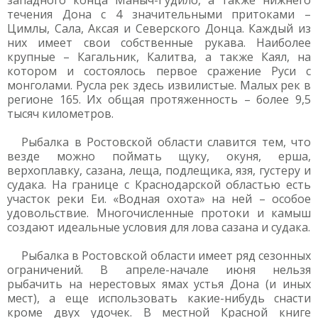
западного конца Маныч-Гудило, а также нижнего
течения Дона с 4 значительными притоками –
Цимлы, Сала, Аксая и Северского Донца. Каждый из
них имеет свои собственные рукава. Наиболее
крупные – Кагальник, Калитва, а также Каял, на
котором и состоялось первое сражение Руси с
монголами. Русла рек здесь извилистые. Малых рек в
регионе 165. Их общая протяженность – более 9,5
тысяч километров.
Рыбалка в Ростовской области славится тем, что
везде можно поймать щуку, окуня, ерша,
верхоплавку, сазана, леща, подлещика, язя, густеру и
судака. На границе с Краснодарской областью есть
участок реки Еи. «Водная охота» на ней – особое
удовольствие. Многочисленные протоки и камыш
создают идеальные условия для лова сазана и судака.
Рыбалка в Ростовской области имеет ряд сезонных
ограничений. В апреле-начале июня нельзя
рыбачить на нерестовых ямах устья Дона (и иных
мест), а еще использовать какие-нибудь снасти
кроме двух удочек. В местной Красной книге