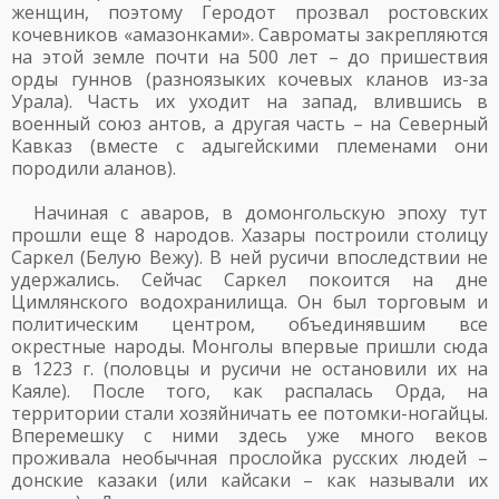
женщин, поэтому Геродот прозвал ростовских
кочевников «амазонками». Савроматы закрепляются
на этой земле почти на 500 лет – до пришествия
орды гуннов (разноязыких кочевых кланов из-за
Урала). Часть их уходит на запад, влившись в
военный союз антов, а другая часть – на Северный
Кавказ (вместе с адыгейскими племенами они
породили аланов).
Начиная с аваров, в домонгольскую эпоху тут
прошли еще 8 народов. Хазары построили столицу
Саркел (Белую Вежу). В ней русичи впоследствии не
удержались. Сейчас Саркел покоится на дне
Цимлянского водохранилища. Он был торговым и
политическим центром, объединявшим все
окрестные народы. Монголы впервые пришли сюда
в 1223 г. (половцы и русичи не остановили их на
Каяле). После того, как распалась Орда, на
территории стали хозяйничать ее потомки-ногайцы.
Вперемешку с ними здесь уже много веков
проживала необычная прослойка русских людей –
донские казаки (или кайсаки – как называли их