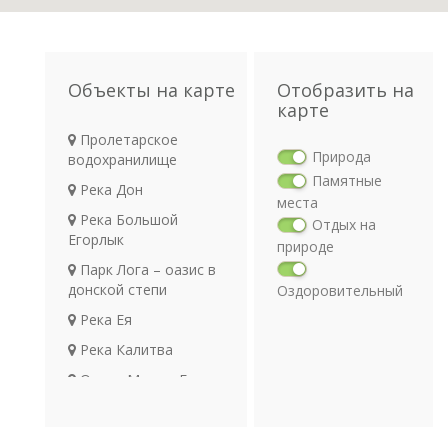
Объекты на карте
Отобразить на
карте
Пролетарское
Природа
водохранилище
Памятные
Река Дон
места
Река Большой
Отдых на
Егорлык
природе
Парк Лога – оазис в
донской степи
Оздоровительный
отдых
Река Ея
Религия
Река Калитва
Археология
Озеро Маныч-Гудило
Транспорт
Отдых в Ростовской
области