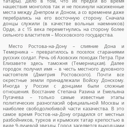
татары). Дело в том, что их предки во время
нашествия монголов так и не покинули насиженные
места между Днепром и Доном, а со временем даже
перебрались на его восточную сторону. Сначала
донцы служили (в качестве вольных наемников)
Орде, а с 15 века переметнулись на сторону более
сильного властителя – Московского государства.
Место Ростова-на-Дону – слияние Дона и
Темерника – превратилось в поселок стараниями
русских солдат. Речь об Азовских походах Петра. При
Елизавете здесь таможня (Темерницкая). Далее
городок получил имя – в честь местного духовного
настоятеля (Дмитрия Ростовского). Почти все
окрестные земли принадлежали Войску Донскому.
Иногда у России с донцами были сложные
отношения. Восстание Степана Разина и Емельяна
Пугачева – только самые известные этапы
политических разногласий официальной Москвы и
наиболее свободолюбивой части казачества. В это
самое время Ростов-на-Дону оградился от местных
разбойников, турков и крымских татар крепостью в
виде 9-лучевой звезды. Город заселяется выходцами