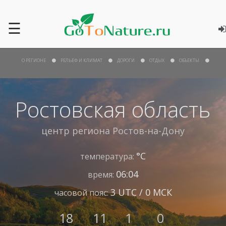
☰
О РЕГИОНЕ
РЕЛЬЕФ И КЛИМАТ
ДОРОГИ
ОТДЫХ
ОБЪЕКТЫ
Ростовская область
центр региона
Ростов-на-Дону
°С
температура:
06:04
время:
3 UTC / 0 МСК
часовой пояс:
18
11
1
0