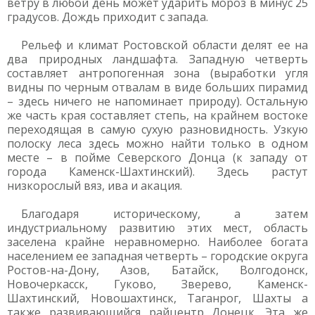
ветру в любой день может ударить мороз в минус 25
градусов. Дождь приходит с запада.
Рельеф и климат Ростовской области делят ее на
два природных ландшафта. Западную четверть
составляет антропогенная зона (выработки угля
видны по черным отвалам в виде больших пирамид
– здесь ничего не напоминает природу). Остальную
же часть края составляет степь, на крайнем востоке
переходящая в самую сухую разновидность. Узкую
полоску леса здесь можно найти только в одном
месте – в пойме Северского Донца (к западу от
города Каменск-Шахтинский). Здесь растут
низкорослый вяз, ива и акация.
Благодаря историческому, а затем
индустриальному развитию этих мест, область
заселена крайне неравномерно. Наиболее богата
населением ее западная четверть – городские округа
Ростов-на-Дону, Азов, Батайск, Волгодонск,
Новочеркасск, Гуково, Зверево, Каменск-
Шахтинский, Новошахтинск, Таганрог, Шахты а
также развивающийся райцентр Донецк. Эта же