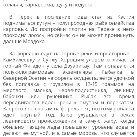
голавля, карпа, сома, щуку и подуста.
В Терек в последние годы стал из Каспия
подниматься кутум – полупроходная рыба семейства
карповых. До постройки плотин на Тереке в него
проходил лосось, но сейчас он не может проникнуть
дальше Моздока.
За форелью едут на горные реки и предгорные –
Камбилеевку и Сунжу. Хорошим уловом отличается
горный Фигадон у села Дзуарикау. Там попадаются
полукилограммовые экземпляры. Рыбалка в
Северной Осетии на форель осуществляется удочкой
без поплавка с грузилом в 12-15 граммов на
мертвого малька, червя-подлистника, личинку
бабочки или ручейника. Рыбак все время
передвигается вдоль реки к омутам и перекатам.
Запретов по срокам на форель нет, поэтому рыбалка
идет круглый год. Клев ухудшается в реках
ледникового происхождения в самую жару, когда
обильно таящие льды повышают уровень воды и
делают ее мутной, и в самые морозы, что случается