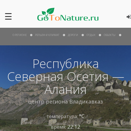
☰
О РЕГИОНЕ
РЕЛЬЕФ И КЛИМАТ
ДОРОГИ
ОТДЫХ
ОБЪЕКТЫ
Республика
Северная Осетия —
Алания
центр региона
Владикавказ
°С
температура:
22:12
время: