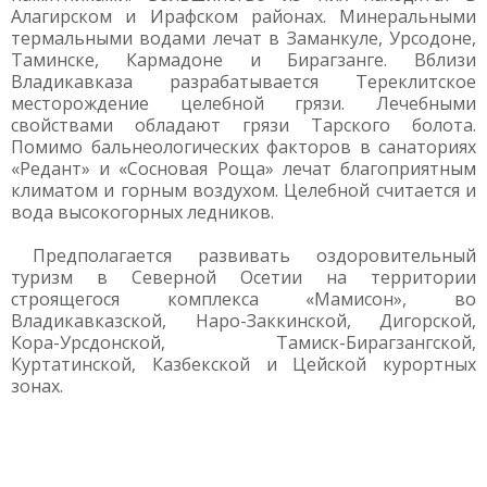
Алагирском и Ирафском районах. Минеральными
термальными водами лечат в Заманкуле, Урсодоне,
Таминске, Кармадоне и Бирагзанге. Вблизи
Владикавказа разрабатывается Тереклитское
месторождение целебной грязи. Лечебными
свойствами обладают грязи Тарского болота.
Помимо бальнеологических факторов в санаториях
«Редант» и «Сосновая Роща» лечат благоприятным
климатом и горным воздухом. Целебной считается и
вода высокогорных ледников.
Предполагается развивать оздоровительный
туризм в Северной Осетии на территории
строящегося комплекса «Мамисон», во
Владикавказской, Наро-Заккинской, Дигорской,
Кора-Урсдонской, Тамиск-Бирагзангской,
Куртатинской, Казбекской и Цейской курортных
зонах.