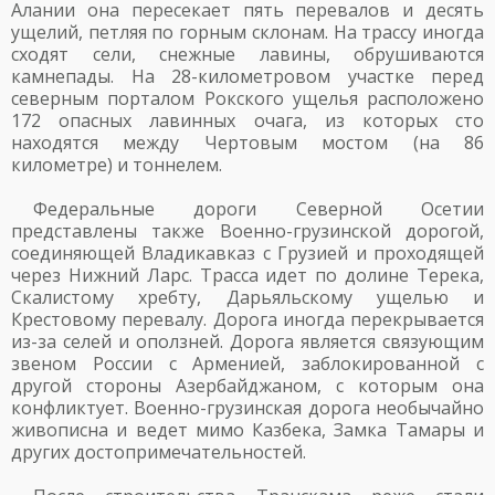
Алании она пересекает пять перевалов и десять
ущелий, петляя по горным склонам. На трассу иногда
сходят сели, снежные лавины, обрушиваются
камнепады. На 28-километровом участке перед
северным порталом Рокского ущелья расположено
172 опасных лавинных очага, из которых сто
находятся между Чертовым мостом (на 86
километре) и тоннелем.
Федеральные дороги Северной Осетии
представлены также Военно-грузинской дорогой,
соединяющей Владикавказ с Грузией и проходящей
через Нижний Ларс. Трасса идет по долине Терека,
Скалистому хребту, Дарьяльскому ущелью и
Крестовому перевалу. Дорога иногда перекрывается
из-за селей и оползней. Дорога является связующим
звеном России с Арменией, заблокированной с
другой стороны Азербайджаном, с которым она
конфликтует. Военно-грузинская дорога необычайно
живописна и ведет мимо Казбека, Замка Тамары и
других достопримечательностей.