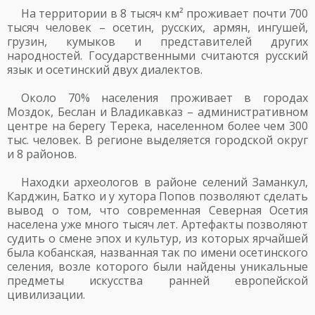
На территории в 8 тысяч км² проживает почти 700
тысяч человек – осетин, русских, армян, ингушей,
грузин, кумыков и представителей других
народностей. Государственными считаются русский
язык и осетинский двух диалектов.
Около 70% населения проживает в городах
Моздок, Беслан и Владикавказ – административном
центре на берегу Терека, населенном более чем 300
тыс. человек. В регионе выделяется городской округ
и 8 районов.
Находки археологов в районе селений Заманкул,
Карджин, Батко и у хутора Попов позволяют сделать
вывод о том, что современная Северная Осетия
населена уже много тысяч лет. Артефакты позволяют
судить о смене эпох и культур, из которых ярчайшей
была кобанская, названная так по имени осетинского
селения, возле которого были найдены уникальные
предметы искусства ранней европейской
цивилизации.