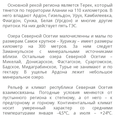
Основной рекой региона является Терек, который
тянется по территории Алании на 110 километров. В
него впадают Ардон, Гизельдон, Урух, Камбилеевка,
Фиагдон, Сунжа, Белая (Урсдон) и многие другие
притоки. На них действует пять ГЭС.
Озера Северной Осетии малочисленны и малы по
размерам. Самое крупное – Хурикау – имеет размеры
километр на 300 метров. За ним следует
Заманкульское с минеральными источниками
вблизи. Остальные озера Северной Осетии –
Микелай, Донисарское, Фастагское, Суаргомское,
Бадское, Мидаграбинское, Турье не занимают и по
гектару. В ущелье Ардона лежит небольшое
минеральное озеро.
Рельеф и климат республики Северная Осетия
взаимосвязаны. Погодные условия меняются от
пустынного региона к степному, а от него – к
предгорному и горному. Континентальный климат
носит умеренный характер со средними
температурами января -4,5°С, а июля – +24°С.