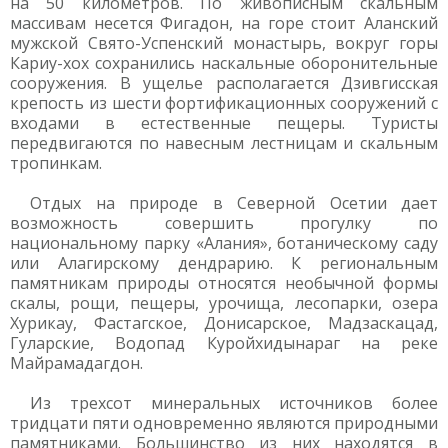
на 50 километров. По живописным скальным
массивам несется Фигадон, на горе стоит Аланский
мужской Свято-Успенский монастырь, вокруг горы
Кариу-хох сохранились наскальные оборонительные
сооружения. В ущелье располагается Дзивгисская
крепость из шести фортификационных сооружений с
входами в естественные пещеры. Туристы
передвигаются по навесным лестницам и скальным
тропинкам.
Отдых на природе в Северной Осетии дает
возможность совершить прогулку по
национальному парку «Алания», ботаническому саду
или Алагирскому дендрарию. К региональным
памятникам природы относятся необычной формы
скалы, рощи, пещеры, урочища, лесопарки, озера
Хурикау, Фастагское, Донисарское, Мадзаскацад,
Гуларские, Водопад Куройхидынараг на реке
Майрамадагдон.
Из трехсот минеральных источников более
тридцати пяти одновременно являются природными
памятниками. Большинство из них находятся в