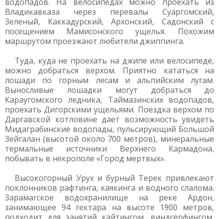
водопадов. На велосипедах можно проехать из
Владикавказа через перевалы Суаргомский,
Зеленый, Каккадурский, Архонский, Садонский с
посещением Мамисонского ущелья. Похожим
маршрутом проезжают любители джиппинга.
Туда, куда не проехать на джипе или велосипеде,
можно добраться верхом. Приятно кататься на
лошади по горным лесам и альпийским лугам.
Выносливые лошадки могут добраться до
Караугомского ледника, Таймазинских водопадов,
проехать Дигорскими ущельями. Поездка верхом по
Даргавской котловине дает возможность увидеть
Мидаграбинские водопады, пульсирующий Большой
Зейгалан (высотой около 700 метров), минеральные
термальные источники Верхнего Кармадона,
побывать в некрополе «Город мертвых».
Высокогорный Урух и бурный Терек привлекают
поклонников рафтинга, каякинга и водного слалома.
Зарамагское водохранилище на реке Ардон,
занимающее 94 гектара на высоте 1900 метров,
подходит для занятий кайтингом, виндсерфингом,