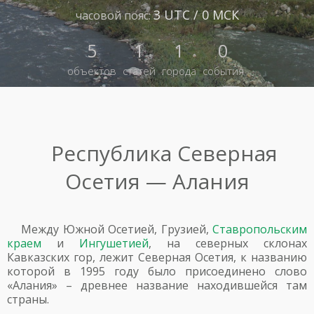
3 UTC / 0 МСК
часовой пояс:
5
1
1
0
объектов
статей
города
события
Республика Северная
Осетия — Алания
Между Южной Осетией, Грузией,
Ставропольским
краем
и
Ингушетией
, на северных склонах
Кавказских гор, лежит Северная Осетия, к названию
которой в 1995 году было присоединено слово
«Алания» – древнее название находившейся там
страны.