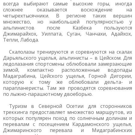
всегда выбирают самые высокие горы, иногда
сложнее оказывается восхождение на
четырехтысячники. В регионе таких вершин
множество, но наибольшей популярностью у
альпинистов после Казбека пользуются
Джимарайхох, Уилпата, Суган, Чанчахи, Адайхох,
Тепли, Лабода.
Скалолазы тренируются и соревнуются на скалах
Дарьяльского ущелья, альпинисты – в Цейском. Для
ледолазания спортсмены облюбовали замерзающие
зимой, компактно расположенные водопады
Мадаграбина, Цейского ущелья, Горной Дигории,
которую к тому же облюбовали дельта- и
парапланеристы. Там же проводятся соревнования
по лыжно-парашютному двоеборью.
Туризм в Северной Осетии для сторонников
треккинга предоставляет множество маршрутов, из
которых популярен поход по солнечным долинам и
перевалам с посещением Кардамонского ущелья,
Джимаринского перевала и Мидаграбинских