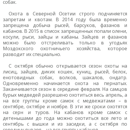
собак.
Охота в Северной Осетии строго подчиняется
запретам и квотам. В 2014 году была временно
запрещена добыча рысей, барсуков, фазанов и
кабанов. В 2015 в список запрещенных попали олени,
косули, рыси, зайцы и кабаны. Зайцев и фазанов
можно было отстреливать только в угодьях
Моздокского охотничьего хозяйства, которое
разводит их специально.
С октября обычно открывается сезон охоты на
лисиц, зайцев, диких кошек, куниц, рысей, белок,
енотовидных собак, волков, шакалов, ондатр.
Одновременно начинается охота на пернатых.
Заканчивается сезон в середине февраля. На самцов
бурых медведей разрешено охотиться весь апрель, а
на все группы кроме самок с медвежатами – в
сентябре, октябре и ноябре. В эти же сроки охотятся
на серн и туров. На кабанов кроме самок с
детенышами до года можно охотиться все лето и
сентябрь с вышки и из засидки, а с октября по
середину января – на все группы кабанов.