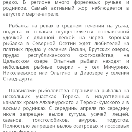
редко. В регионе много форелевых ручьев и
родников. Самый активный жор наблюдается в
августе и марте-апреле.
Рыбалка на реках в среднем течении на усача,
подуста и голавля осуществляется поплавочной
удочкой с длинной леской на червя. Хорошая
рыбалка в Северной Осетии ждет любителей на
платных прудах у селения Лескан, Брутских озерах,
прудах республиканского охотхозяйства, на
Цалыкском озере. Опытные рыбаки находят и
небольшие рыбные озерки – у сел Мичурино,
Николаевское или Ольгино, в Дивозере у селения
Ставд-дурта.
Правилами рыболовства ограничена рыбалка на
нескольких участках Терека, в искусственных
каналах кроме Алханчурского и Терско-Кумского и в
восьми родниках. С середины апреля по середину
июля запрещен вылов кутума, усачей, лещей,
сазанов, толстолобиков, амуров, подустов.
Полностью запрещен вылов осетровых и лососевых
кроме форели.