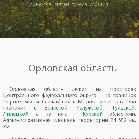
объектов
статей
города
события
Орловская область
Орловская область лежит на просторах
Центрального федерального округа – на границах
Черноземья и ближайших к Москве регионов. Она
граничит с
Брянской
,
Калужской
,
Тульской
,
Липецкой
, а на юге –
Курской
областями.
Административная площадь территории 24 652 кв.
км.
Орловская область – граница ареалов зарождения