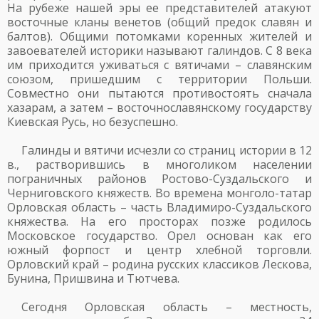
На рубеже нашей эры ее представителей атакуют
восточные кланы венетов (общий предок славян и
балтов). Общими потомками коренных жителей и
завоевателей историки называют галиндов. С 8 века
им приходится уживаться с вятичами – славянским
союзом, пришедшим с территории Польши.
Совместно они пытаются противостоять сначала
хазарам, а затем – восточнославянскому государству
Киевская Русь, но безуспешно.
Галинды и вятичи исчезли со страниц истории в 12
в., растворившись в многоликом населении
пограничных районов Ростово-Суздальского и
Черниговского княжеств. Во времена монголо-татар
Орловская область – часть Владимиро-Суздальского
княжества. На его просторах позже родилось
Московское государство. Орел основан как его
южный форпост и центр хлебной торговли.
Орловский край – родина русских классиков Лескова,
Бунина, Пришвина и Тютчева.
Сегодня Орловская область – местность,