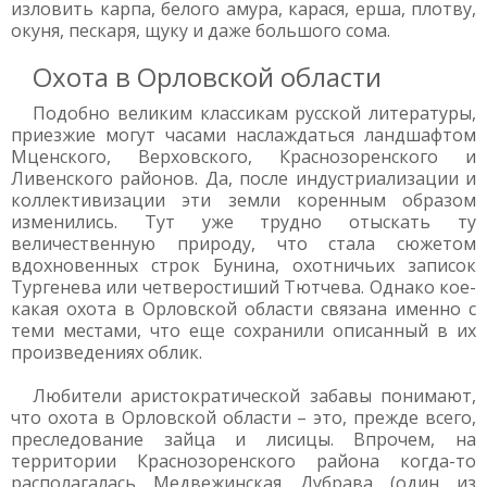
изловить карпа, белого амура, карася, ерша, плотву,
окуня, пескаря, щуку и даже большого сома.
Охота в Орловской области
Подобно великим классикам русской литературы,
приезжие могут часами наслаждаться ландшафтом
Мценского, Верховского, Краснозоренского и
Ливенского районов. Да, после индустриализации и
коллективизации эти земли коренным образом
изменились. Тут уже трудно отыскать ту
величественную природу, что стала сюжетом
вдохновенных строк Бунина, охотничьих записок
Тургенева или четверостиший Тютчева. Однако кое-
какая охота в Орловской области связана именно с
теми местами, что еще сохранили описанный в их
произведениях облик.
Любители аристократической забавы понимают,
что охота в Орловской области – это, прежде всего,
преследование зайца и лисицы. Впрочем, на
территории Краснозоренского района когда-то
располагалась Медвежинская Дубрава (один из