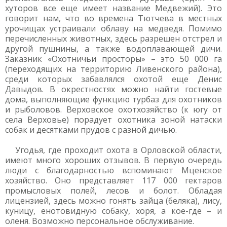
хуторов все еще имеет название Медвежий). Это
говорит нам, что во времена Тютчева в местных
урочищах устраивали облаву на медведя. Помимо
перечисленных животных, здесь разрешен отстрел и
другой пушнины, а также водоплавающей дичи.
Заказник «Охотничьи просторы» – это 50 000 га
(переходящих на территорию Ливенского района),
среди которых забавлялся охотой еще Денис
Давыдов. В окрестностях можно найти гостевые
дома, выполняющие функцию турбаз для охотников
и рыболовов. Верховское охотхозяйство (к югу от
села Верховье) порадует охотника зоной натаски
собак и десятками прудов с разной дичью.
Угодья, где проходит охота в Орловской области,
имеют много хороших отзывов. В первую очередь
люди с благодарностью вспоминают Мценское
хозяйство. Оно представляет 117 000 гектаров
промысловых полей, лесов и болот. Обладая
лицензией, здесь можно гонять зайца (беляка), лису,
куницу, енотовидную собаку, хоря, а кое-где – и
оленя. Возможно персональное обслуживание.