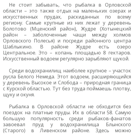
Не стоит забывать, что рыбалка в Орловской
области – это также отдых на маленьких озерах и
искусственных прудах, раскиданных по всему
региону. Самые крупные из них лежат у деревень
Болотово (Мценский район), Жудре (Хотынецкий
район – заболоченные чащи между холмов
Орловского Полесья) и посреди районного центра
Шаблыкино. В районе Жудре есть озеро
Центральное. Это – копань площадью 8 гектаров.
Искусственный водоем регулярно зарыбляют щукой.
Среди водохранилищ наиболее крупное – участок
русла Белого Немеда. Этот водоем, расширяющийся
у деревень Высокое и Слобода – природная граница
с Курской областью. Тут без труда поймаешь плотву,
щуку и окуня.
Рыбалка в Орловской области не обходится без
поездок на платные пруды. Их в области 58. Самую
большую популярность среди рыбаков-фанатов
завоевал пруд у водохранилища Блынского
(Старого) в Ливенском районе. Здесь можно