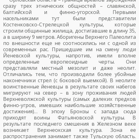
сразу трех этнических общностей – славянской,
балтийской и финно-угорской. Первыми
насельниками тут были представители
Костенковско-Стрелецкой культуры, которые
строили общинные жилища, достигавшие в длину 35,
а в ширину 9 метров. Аборигены Верхнего Палеолита
по внешности еще не соотносились ни с одной из
современных рас. Пришедшие им на смену люди
Йеневской культуры, напротив, имели вполне
определенные европеоидные черты. Они
представляли местный мезолит и даже неолит.
Отличались тем, что производили более убойные
наконечники стрел (с боковой выемкой). В неолите
воинственные йеневцы в результате своих набегов
мигрируют на север – в зону проживания людей
Верхневолжской культуры (самых далеких предков
финно-угров, имевших наибольшие хозяйственные
достижения)… В эпоху Бронзы с запада сюда
приходят воины Фатьяновской культуры. В
результате последнего смешения в Железном веке
возникает Верхнеокская культура. Зона ее
распространения занимает также Тульскую область.