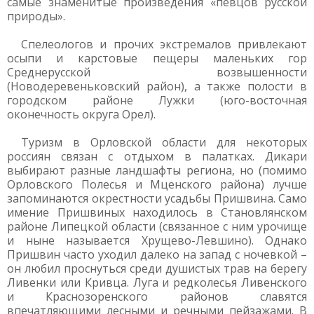
самые знаменитые произведения «певцов русской
природы».
Спелеологов и прочих экстремалов привлекают
осыпи и карстовые пещеры маленьких гор
Среднерусской возвышенности
(Новодеревеньковский район), а также полости в
городском районе Лужки (юго-восточная
оконечность округа Орел).
Туризм в Орловской области для некоторых
россиян связан с отдыхом в палатках. Дикари
выбирают разные ландшафты региона, но (помимо
Орловского Полесья и Мценского района) лучше
запоминаются окрестности усадьбы Пришвина. Само
имение Пришвиных находилось в Становлянском
районе Липецкой области (связанное с ним урочище
и ныне называется Хрущево-Левшино). Однако
Пришвин часто уходил далеко на запад с ночевкой –
он любил проснуться среди душистых трав на берегу
Ливенки или Кривца. Луга и редколесья Ливенского
и Краснозоренского районов славятся
впечатляющими лесными и речными пейзажами. В