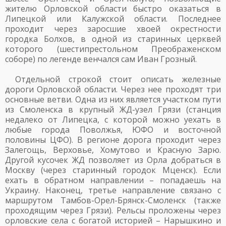
жителю Орловской области быстро оказаться в
Липецкой или Калужской области. Последнее
проходит через заросшие хвоей окрестности
городка Болхов, в одной из старинных церквей
которого (шестипрестольном Преображенском
соборе) по легенде венчался сам Иван Грозный.
Отдельной строкой стоит описать железные
дороги Орловской области. Через нее проходят три
основные ветви. Одна из них является участком пути
из Смоленска в крупный ЖД-узел Грязи (станция
недалеко от Липецка, с которой можно уехать в
любые города Поволжья, ЮФО и восточной
половины ЦФО). В регионе дорога проходит через
Залегощь, Верховье, Хомутово и Красную Зарю.
Другой кусочек ЖД позволяет из Орла добраться в
Москву (через старинный городок Мценск). Если
ехать в обратном направлении – попадаешь на
Украину. Наконец, третье направление связано с
маршрутом Тамбов-Орел-Брянск-Смоленск (также
проходящим через Грязи). Рельсы проложены через
орловские села с богатой историей – Нарышкино и