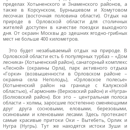
пределах Хотыненского и Знаменского районов, а
также в Корсунском, Бурнышевом и Хомутовом
лесочках (восточная половина области). Отдых на
природе в Орловской области для столичных
жителей доступен в качестве поездки выходного
дня. От окраин Москвы до здешних ягодно-грибных
мест не больше 400 километров.
Это будет незабываемый отдых на природе. В
Орловской области есть 6 популярных турбаз – «Дом
лесника» (Хотыненский район), санаторный комплекс
«Лесной» (окраины Орла), парк активного отдыха
«Горки» (возвышенности в Орловском районе –
окраина села Неполодь), «Орловское полесье»
(Хотыненский район на границе с Калужской
областью), «Гармония» (Верховский район) и «Нугра»
(Болховский район). Все это – центральная полоса
области – холмы, заросшие постепенно сменяющими
друг друга сосновыми, еловыми, березовыми,
осиновыми и кленовыми лесами. Здесь протекают
самые красивые притоки Оки – Вытебеть, Орлик и
Нугра (Нугрь). Тут же находятся истоки Зуши и