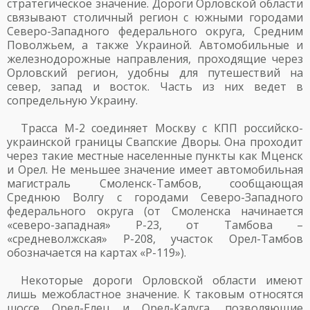
стратегическое значение. Дороги Орловской области
связывают столичный регион с южными городами
Северо-Западного федерального округа, Средним
Поволжьем, а также Украиной. Автомобильные и
железнодорожные направления, проходящие через
Орловский регион, удобны для путешествий на
север, запад и восток. Часть из них ведет в
сопредельную Украину.
Трасса М-2 соединяет Москву с КПП российско-
украинской границы Свапские Дворы. Она проходит
через такие местные населенные пункты как Мценск
и Орел. Не меньшее значение имеет автомобильная
магистраль Смоленск-Тамбов, сообщающая
Среднюю Волгу с городами Северо-Западного
федерального округа (от Смоленска начинается
«северо-западная» Р-23, от Тамбова –
«средневолжская» Р-208, участок Орел-Тамбов
обозначается на картах «Р-119»).
Некоторые дороги Орловской области имеют
лишь межобластное значение. К таковым относятся
шоссе Орел-Елец и Орел-Калуга, позволяющие