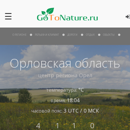
☰
О РЕГИОНЕ
РЕЛЬЕФ И КЛИМАТ
ДОРОГИ
ОТДЫХ
ОБЪЕКТЫ
Орловская область
центр региона
Орел
°С
температура:
18:04
время:
3 UTC / 0 МСК
часовой пояс:
4
1
1
0