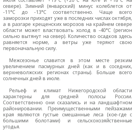
июля составляет +19°С (+20°С на юге и +18°С на
севере). Зимний (январский) минус колеблется от
-11°С до -13°С соответственно. Чаще всего
заморозки приходят уже в последних числах октября,
а в разгаре крещенских морозов на крайнем севере
области может властвовать холод в -40°С (регион
сильно вытянут на север). Количество осадков здесь
равняется норме, а ветры уже теряют свою
первоначальную силу.
Межсезонье славится в этом месте резким
увеличением пасмурных дней (как и в соседних,
верхневолжских регионах страны). Больше всего
солнечных дней в июле.
Рельеф и климат Нижегородской области
характерны для средней полосы России.
Соответственно они сказались и на ландшафтном
районировании. Преимущественными пейзажами
края являются густые смешанные леса (кое-где с
большими болотами) и сельскохозяйственные
угодья.