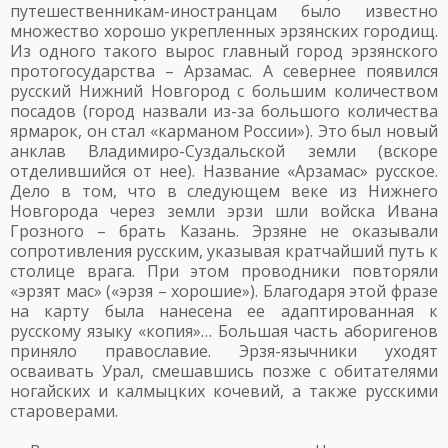
путешественникам-иностранцам было известно
множество хорошо укрепленных эрзянских городищ.
Из одного такого вырос главный город эрзянского
протогосударства – Арзамас. А севернее появился
русский Нижний Новгород с большим количеством
посадов (город назвали из-за большого количества
ярмарок, он стал «карманом России»). Это был новый
анклав Владимиро-Суздальской земли (вскоре
отделившийся от нее). Название «Арзамас» русское.
Дело в том, что в следующем веке из Нижнего
Новгорода через земли эрзи шли войска Ивана
Грозного – брать Казань. Эрзяне не оказывали
сопротивления русским, указывая кратчайший путь к
столице врага. При этом проводники повторяли
«эрзят мас» («эрзя – хорошие»). Благодаря этой фразе
на карту была нанесена ее адаптированная к
русскому языку «копия»… Большая часть аборигенов
приняло православие. Эрзя-язычники уходят
осваивать Урал, смешавшись позже с обитателями
ногайских и калмыцких кочевий, а также русскими
староверами.