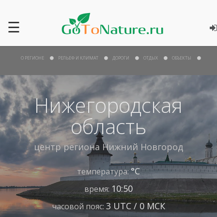
☰
О РЕГИОНЕ
РЕЛЬЕФ И КЛИМАТ
ДОРОГИ
ОТДЫХ
ОБЪЕКТЫ
Нижегородская
область
центр региона
Нижний Новгород
°С
температура:
10:50
время:
3 UTC / 0 МСК
часовой пояс: