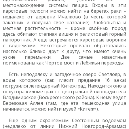
местонахождение системы пещер. Входы в эти
карстовые полости можно найти на берегах реки –
недалеко от деревни Ичалково (в честь которой
заказник и получил свое название). Любопытна и
местная растительность – кроме хвойных пород
здесь обитают степная вишня и реликтовый горный
папоротник. А еще встречаются карстовые воронки
с водоемами. Некоторые провалы образовались
настолько близко друг к другу, что имеют очень
узкие перемычки. Две самые известные
поименованы как Чертов мост и Лебяжьи переходы.
Есть неподалеку и загадочное озеро Светлояр, в
воды которого (как гласит предание 16 века)
погрузился легендарный Китежград. Находится оно в
полутора километрах от центральной площади села
Владимирское (Воскресенского района). К нему ведет
Березовая Аллея (там, где эта пешеходная улица
начинается, можно найти музей «Китеж»).
Еще одним охраняемым бессточным водоемом
(недалеко от линии Нижний Новгород-Арзамас)