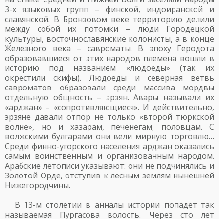
3-х языковых групп – финской, индоиранской и
славянской. В Бронзовом веке территорию делили
между собой их потомки – люди Городецкой
культуры, восточнославянские колонисты, а в конце
Железного века – савроматы. В эпоху Геродота
образовавшиеся от этих народов племена вошли в
историю под названием «людоеды» (так их
окрестили скифы). Людоеды и северная ветвь
савроматов образовали среди массива мордвы
отдельную общность – эрзян. Авары называли их
«арджан» – «сопротивляющиеся». И действительно,
эрзяне давали отпор не только «второй тюркской
волне», но и хазарам, печенегам, половцам. С
волжскими булгарами они вели мирную торговлю…
Среди финно-угорского населения арджан оказались
самым воинственным и организованным народом.
Арабские летописи указывают: они не подчинялись и
Золотой Орде, отступив к лесным землям нынешней
Нижегородчины.
В 13-м столетии в анналы истории попадет так
называемая Пургасова волость. Через сто лет