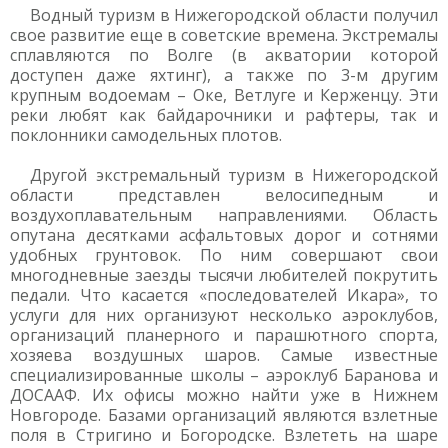
Водный туризм в Нижегородской области получил
свое развитие еще в советские времена. Экстремалы
сплавляются по Волге (в акватории которой
доступен даже яхтинг), а также по 3-м другим
крупным водоемам – Оке, Ветлуге и Керженцу. Эти
реки любят как байдарочники и рафтеры, так и
поклонники самодельных плотов.
Другой экстремальный туризм в Нижегородской
области представлен велосипедным и
воздухоплавательным направлениями. Область
опутана десятками асфальтовых дорог и сотнями
удобных грунтовок. По ним совершают свои
многодневные заезды тысячи любителей покрутить
педали. Что касается «последователей Икара», то
услуги для них организуют несколько аэроклубов,
организаций планерного и парашютного спорта,
хозяева воздушных шаров. Самые известные
специализированные школы – аэроклуб Баранова и
ДОСААФ. Их офисы можно найти уже в Нижнем
Новгороде. Базами организаций являются взлетные
поля в Стригино и Богородске. Взлететь на шаре