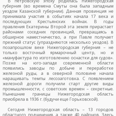
В петровскую эпоху родилась Нижегородская
губерния (во времена Смуты она была западным
уездом Казанской губернии). Данная провинция не
принимала участия в событиях начала 17 века и
последующих Крестьянских войнах. В годы
правления Екатерины Второй эта земля прирастает
районами соседних провинций, превращаясь в
обширное наместничество, а при Павле получает
прежний статус (упраздняются несколько уездов). В
позапрошлом веке Нижегородская губерния – не
только восточный ярмарочный центр, но и
«мануфактура по изготовлению оснастки для судов».
Позже на юго-западе современной области
появились заводы по добыче и переработке
железной руды, а в северной половине начала
наращивать темпы лесозаготовка. С появлением
железной дороги получили старт другие виды
промышленности, с советских времен – секретные.
Нынешние границы Нижегородская область
приобрела в 1936 г. (будучи еще Горьковской).
Сегодня Нижегородская область – 13 городов
областного подчинения, а также 40 районов. Здесь