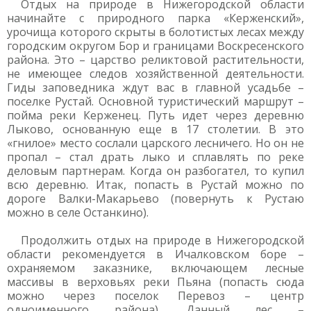
Отдых на природе в Нижегородской области
начинайте с природного парка «Керженский»,
урочища которого скрыты в болотистых лесах между
городским округом Бор и границами Воскресенского
района. Это – царство реликтовой растительности,
не имеющее следов хозяйственной деятельности.
Гиды заповедника ждут вас в главной усадьбе –
поселке Рустай. Основной туристический маршрут –
пойма реки Керженец. Путь идет через деревню
Лыково, основанную еще в 17 столетии. В это
«гнилое» место сослали царского лесничего. Но он не
пропал – стал драть лыко и сплавлять по реке
деловым партнерам. Когда он разбогател, то купил
всю деревню. Итак, попасть в Рустай можно по
дороге Валки-Макарьево (повернуть к Рустаю
можно в селе Останкино).
Продолжить отдых на природе в Нижегородской
области рекомендуется в Ичалковском боре –
охраняемом заказнике, включающем лесные
массивы в верховьях реки Пьяна (попасть сюда
можно через поселок Перевоз – центр
одноименного района). Данный лес –