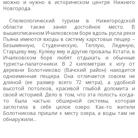
можно и нужно в историческом центре Нижнего
Новгорода.
Спелеологический туризм в Нижегородской
области также занял достойное место. В
вышеописанном Ичалковском боре вдоль русла реки
Пьяна имеются входы в систему карстовых пещер –
Безымянную, Студенческую, Теплую, Ледяную,
Старцеву яму, Кулеву яму и другие провалы. Кстати, в
Ичалковском боре любят отдыхать и обычные
туристы-палаточники. В 2 километрах к югу от
деревни Болотниково (Вачский район) находится
одноименная пещера. Она отличается совсем не
длиной (ее размер всего 72 метра), а удобной
высотой потолков, красивой глыбой доломита и
своей историей. Дело в том, что эта полость когда-
то была частью обширной системы, которая
заглотила в себя целое озеро. Как-то жители
Болотникова пришли к месту озера, а воды там не
обнаружили…