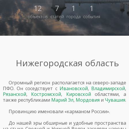
12
7
1
1
объектов
статей
города
события
Нижегородская область
Огромный регион располагается на северо-западе
ПФО. Он соседствует с
Ивановской
,
Владимирской
,
Рязанской
,
Костромской
,
Кировской
областями, а
также республиками
Марий Эл
,
Мордовия
и
Чувашия
.
Провинцию именовали «карманом России».
До нашей эры обширные и удобные пространства
на стыке Средней и Нижней Волги заселяли народы