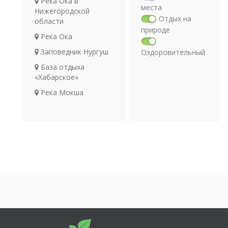
Река Ока в
места
Нижегородской
Отдых на
области
природе
Река Ока
Заповедник Нургуш
Оздоровительный
отдых
База отдыха
Религия
«Хабарское»
Археология
Река Мокша
Транспорт
Спортивный клуб
«Хабарское»
Рыбалка на Волге.
Нижегородская область
Река Клязьма
Река Сура
Керженский
заповедник
Спортивная деревня
«Новинки»